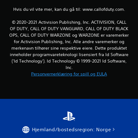
e
Hvis du vil vite mer, kan du gå til: www.callofduty.com.
r
© 2020-2021 Activision Publishing, Inc. ACTIVISION, CALL
i
OF DUTY, CALL OF DUTY VANGUARD, CALL OF DUTY BLACK
OPS, CALL OF DUTY WARZONE og WARZONE er varemerker
n
for Activision Publishing, Inc. Alle andre varemerker og
g
merkenavn tilhører sine respektive eiere. Dette produktet
inneholder programvareteknologi lisensiert fra Id Software
e
('Id Technology'). Id Technology © 1999-2021 Id Software,
Inc.
r
Personvernerklæring for spill og EULA
Hjemland/bostedsregion: Norge