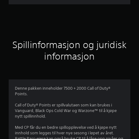
s
n
i
t
Spillinformasjon og juridisk
t
informasjon
l
i
g
Denne pakken inneholder 7500 + 2000 Call of Duty®
Points.
v
Call of Duty® Points er spillvalutaen som kan brukes i
u
Vanguard, Black Ops Cold War og Warzone™ til å kjøpe
nytt spillinnhold.
r
Med CP får du en bedre spillopplevelse ved å kjøpe nytt
d
innhold som legges til hver nye sesong i løpet av året.
Battle Pass-eiere kan også bruke CP til å låse opp nivåer og