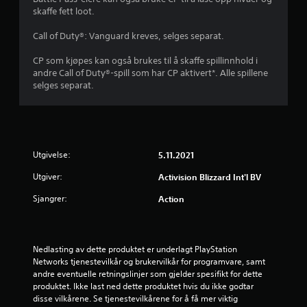
e
skaffe fett loot.
r
Call of Duty®: Vanguard kreves, selges separat.
i
CP som kjøpes kan også brukes til å skaffe spillinnhold i
andre Call of Duty®-spill som har CP aktivert*. Alle spillene
n
selges separat.
g
1
Utgivelse:
5.11.2021
s
Utgiver:
Activision Blizzard Int'l BV
t
Sjangrer:
Action
j
e
Nedlasting av dette produktet er underlagt PlayStation 
Networks tjenestevilkår og brukervilkår for programvare, samt 
r
andre eventuelle retningslinjer som gjelder spesifikt for dette 
produktet. Ikke last ned dette produktet hvis du ikke godtar 
n
disse vilkårene. Se tjenestevilkårene for å få mer viktig 