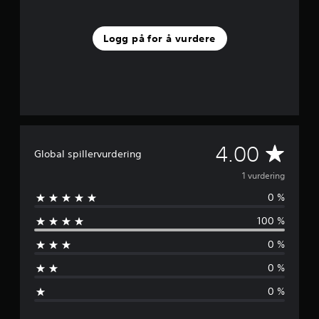
e
r
i
Logg på for å vurdere
n
g
e
r
G
4.00
Global spillervurdering
j
1 vurdering
0 %
e
100 %
n
0 %
n
0 %
o
0 %
m