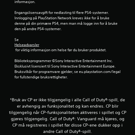
informasjon.
e
Engangslisensavgift for nedlasting til flere PS4-systemer. 
a
Innlogging på PlayStation Network kreves ikke for å bruke 
denne på din primære PS4, men man må logge inn for å bruke 
v
den på andre PS4-systemer.
5
Se 
Helseadvarsler
f
 for viktig informasjon om helse før du bruker produktet.
r
Biblioteksprogrammer ©Sony Interactive Entertainment Inc. 
Eksklusivt lisensiert til Sony Interactive Entertainment Europe. 
a
Bruksvilkår for programvare gjelder, se eu.playstation.com/legal 
for fullstendige bruksrettigheter.
1
v
*Bruk av CP er ikke tilgjengelig i alle Call of Duty®-spill, de
u
er avhengig av funksjonalitet og kan endres. CP blir
tilgjengelig når CP-funksjonaliteten aktiveres i spillet og CP
r
gjøres tilgjengelig. Call of Duty®: Vanguard må kjøres, og
CP må registreres i spillet før disse CP-ene dukker opp i
d
andre Call of Duty®-spill.