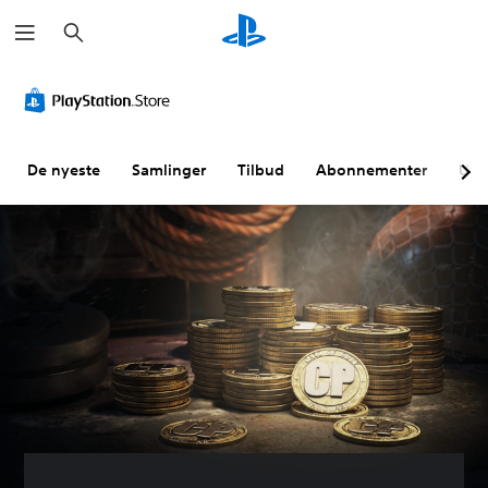
S
ø
k
De nyeste
Samlinger
Tilbud
Abonnementer
Utf