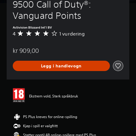
9500 Call of Duty®: 
Vanguard Points
Activision Blizzard Int'l BV
4
1 vurdering
G
j
e
kr 909,00
n
n
o
Legg i handlevogn
m
s
n
i
t
t
Ekstrem vold, Sterk språkbruk
l
i
g
v
PS Plus kreves for online-spilling
u
Kjøp i spill er valgfritt
r
d
Støtter opptil 48 online-spillere med PS Plus