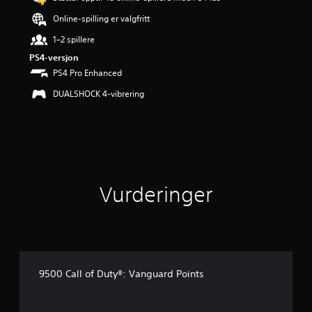
e
r
Online-spilling er valgfritt
i
1–2 spillere
n
g
PS4-versjon
4
PS4 Pro Enhanced
s
t
DUALSHOCK 4-vibrering
j
e
r
n
e
r
a
Vurderinger
v
5
f
r
a
1
v
9500 Call of Duty®: Vanguard Points
u
r
d