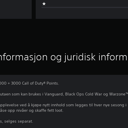
informasjon og juridisk infor
00 + 3000 Call of Duty® Points.
valutaen som kan brukes i Vanguard, Black Ops Cold War og Warzone™ t
pplevelse ved å kjøpe nytt innhold som legges til hver nye sesong i l
låse opp nivåer og skaffe fett loot.
s, selges separat.