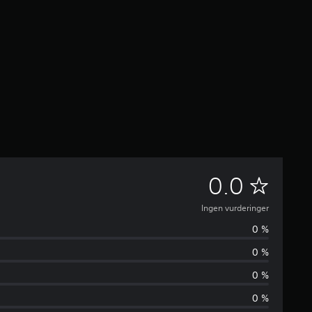
I
0.0
n
Ingen vurderinger
0 %
g
0 %
e
0 %
n
0 %