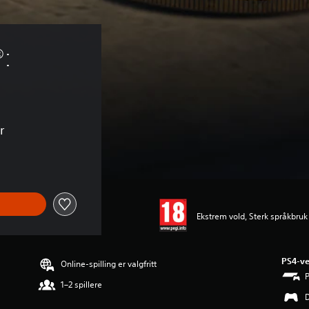
: 
r
Ekstrem vold, Sterk språkbruk
PS4-ve
Online-spilling er valgfritt
1–2 spillere