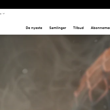
te
De nyeste
Samlinger
Tilbud
Abonnemen