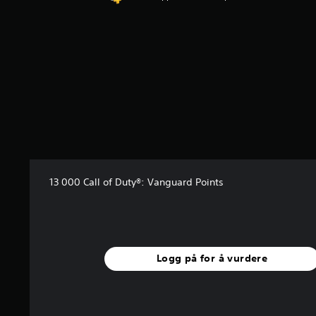
e
r
13 000 Call of Duty®: Vanguard Points
Logg på for å vurdere