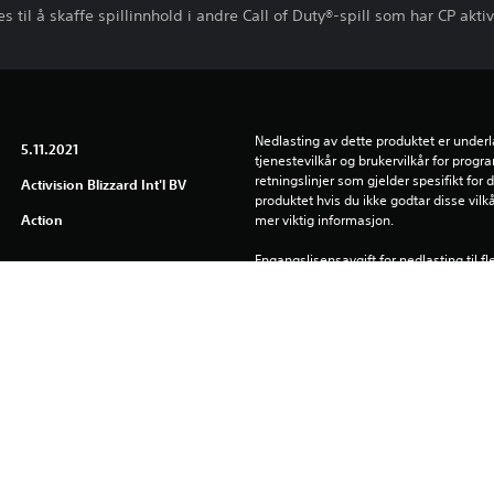
til å skaffe spillinnhold i andre Call of Duty®-spill som har CP aktiv
Nedlasting av dette produktet er underl
5.11.2021
tjenestevilkår og brukervilkår for prog
retningslinjer som gjelder spesifikt for d
Activision Blizzard Int'l BV
produktet hvis du ikke godtar disse vilkå
Action
mer viktig informasjon.
Engangslisensavgift for nedlasting til f
PlayStation Network kreves ikke for å b
men man må logge inn for å bruke den
Se 
Helseadvarsler
 for viktig informasjon om helse før du 
Biblioteksprogrammer ©Sony Interactive 
lisensiert til Sony Interactive Entertainm
programvare gjelder, se eu.playstation.c
bruksrettigheter.