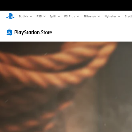
Butikk
PS5
Spill
PS Plus
Tilbehør
Nyheter
Støt