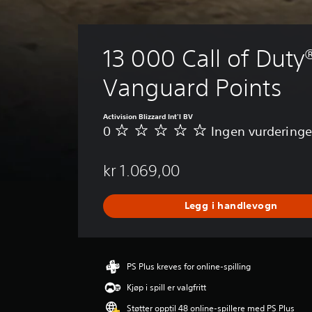
13 000 Call of Duty®
Vanguard Points
Activision Blizzard Int'l BV
0
Ingen vurderinge
I
n
g
kr 1.069,00
e
n
v
Legg i handlevogn
u
r
d
e
r
PS Plus kreves for online-spilling
i
Kjøp i spill er valgfritt
n
g
Støtter opptil 48 online-spillere med PS Plus