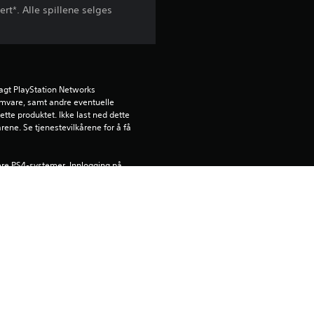
ert*. Alle spillene selges
agt PlayStation Networks 
ramvare, samt andre eventuelle 
ette produktet. Ikke last ned dette 
rene. Se tjenestevilkårene for å få 
lere PS4-systemer. Innlogging på 
ruke denne på din primære PS4, 
 på andre PS4-systemer.
bruker produktet.
Entertainment Inc. Eksklusivt 
ent Europe. Bruksvilkår for 
om/legal for fullstendige 