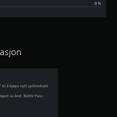
0 %
v
u
r
d
e
masjon
r
i
n
il å kjøpe nytt spillinnhold.
g
øpet av året. Battle Pass-
e
r