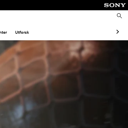
S
ø
k
ter
Utforsk