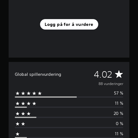
u
r
d
e
Logg på for å vurdere
r
i
n
g
e
r
G
4.02
Global spillervurdering
j
88 vurderinger
57 %
e
11 %
n
20 %
n
0 %
o
11 %