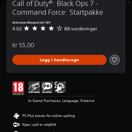
Call of Duty®: Black Ops 7 - 
Command Force: Startpakke
Activision Blizzard Int'l BV
4.02
88 vurderinger
G
j
e
kr 55,00
n
n
o
Legg i handlevogn
m
s
n
i
t
t
l
i
In-Game Purchases, Language, Violence
g
v
u
PS Plus kreves for online-spilling
r
d
Kjøp i spill er valgfritt
e