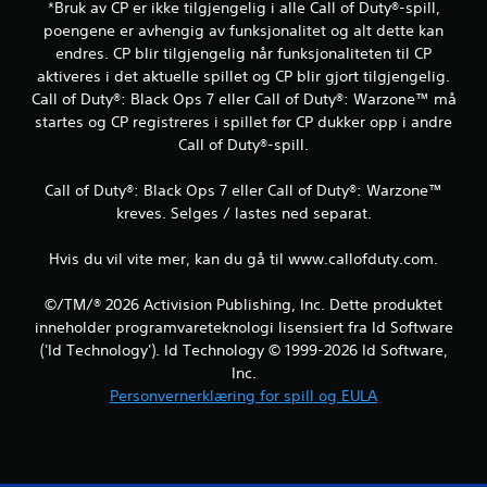
8
*Bruk av CP er ikke tilgjengelig i alle Call of Duty®-spill,
poengene er avhengig av funksjonalitet og alt dette kan
8
endres. CP blir tilgjengelig når funksjonaliteten til CP
v
aktiveres i det aktuelle spillet og CP blir gjort tilgjengelig.
Call of Duty®: Black Ops 7 eller Call of Duty®: Warzone™ må
u
startes og CP registreres i spillet før CP dukker opp i andre
Call of Duty®-spill.
r
Call of Duty®: Black Ops 7 eller Call of Duty®: Warzone™
d
kreves. Selges / lastes ned separat.
e
Hvis du vil vite mer, kan du gå til www.callofduty.com.
r
©/TM/® 2026 Activision Publishing, Inc. Dette produktet
i
inneholder programvareteknologi lisensiert fra Id Software
('Id Technology'). Id Technology © 1999-2026 Id Software,
n
Inc.
g
Personvernerklæring for spill og EULA
e
r