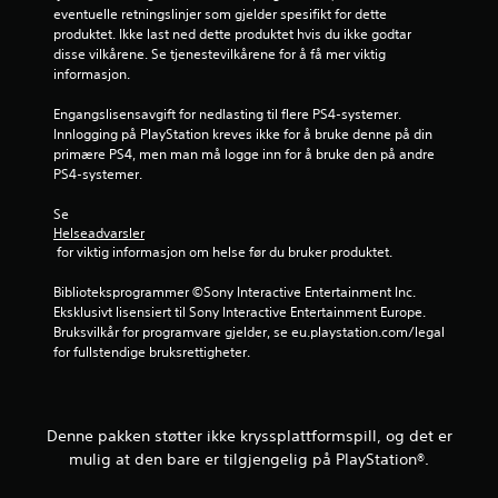
j
eventuelle retningslinjer som gjelder spesifikt for dette 
produktet. Ikke last ned dette produktet hvis du ikke godtar 
e
disse vilkårene. Se tjenestevilkårene for å få mer viktig 
informasjon.
r
Engangslisensavgift for nedlasting til flere PS4-systemer. 
n
Innlogging på PlayStation kreves ikke for å bruke denne på din 
primære PS4, men man må logge inn for å bruke den på andre 
e
PS4-systemer.
r
Se 
Helseadvarsler
a
 for viktig informasjon om helse før du bruker produktet.
v
Biblioteksprogrammer ©Sony Interactive Entertainment Inc. 
Eksklusivt lisensiert til Sony Interactive Entertainment Europe. 
5
Bruksvilkår for programvare gjelder, se eu.playstation.com/legal 
for fullstendige bruksrettigheter.
f
r
Denne pakken støtter ikke kryssplattformspill, og det er
a
mulig at den bare er tilgjengelig på PlayStation®.