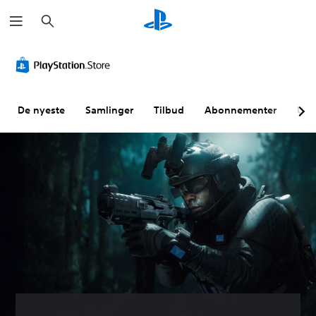
S
ø
k
De nyeste
Samlinger
Tilbud
Abonnementer
Utf