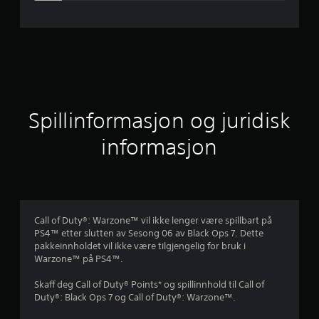
m
s
n
i
t
Spillinformasjon og juridisk
t
informasjon
l
i
g
Call of Duty®: Warzone™ vil ikke lenger være spillbart på
PS4™ etter slutten av Sesong 06 av Black Ops 7. Dette
v
pakkeinnholdet vil ikke være tilgjengelig for bruk i
Warzone™ på PS4™.
u
Skaff deg Call of Duty® Points* og spillinnhold til Call of
r
Duty®: Black Ops 7 og Call of Duty®: Warzone™.