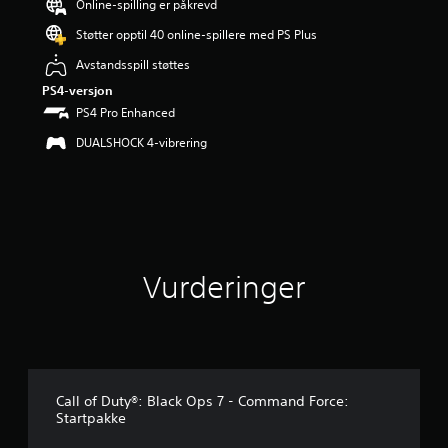
Online-spilling er påkrevd
r
i
Støtter opptil 40 online-spillere med PS Plus
n
g
Avstandsspill støttes
4
PS4-versjon
.
PS4 Pro Enhanced
0
2
DUALSHOCK 4-vibrering
s
t
j
e
r
n
e
Vurderinger
r
a
v
5
f
r
a
Call of Duty®: Black Ops 7 - Command Force:
8
Startpakke
8
v