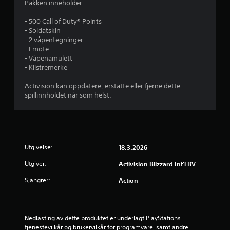
d
Pakken inneholder:
e
- 500 Call of Duty® Points
- Soldatskin
r
- 2 våpentegninger
- Emote
i
- Våpenamulett
- Klistremerke
n
Activision kan oppdatere, erstatte eller fjerne dette
g
spillinnholdet når som helst.
4
.
Utgivelse:
18.3.2026
0
Utgiver:
Activision Blizzard Int'l BV
2
Sjangrer:
Action
s
t
Nedlasting av dette produktet er underlagt PlayStations 
tjenestevilkår og brukervilkår for programvare, samt andre 