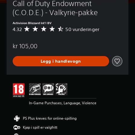
Call of Duty Endowment 
(C.O.D.E.) - Valkyrie-pakke
Activision Blizzard Int'l BV
4.32
50 vurderinger
G
j
e
kr 105,00
n
n
o
Legg i handlevogn
m
s
n
i
t
t
l
i
In-Game Purchases, Language, Violence
g
v
u
PS Plus kreves for online-spilling
r
d
Kjøp i spill er valgfritt
e