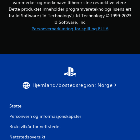
e
varemerker og merkenavn tilhører sine respektive eiere.
Dette produktet inneholder programvareteknologi lisensiert
r
fra Id Software ('Id Technology'). Id Technology © 1999-2023
Id Software, Inc.
Personvernerklæring for spill og EULA
Hjemland/bostedsregion: Norge
Støtte
Personvern og informasjonskapsler
Bruksvilkår for nettstedet
Nettstedsoversikt