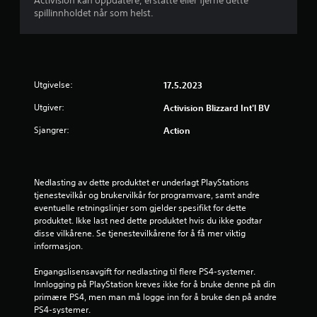
Activision kan oppdatere, erstatte eller fjerne dette
t
spillinnholdet når som helst.
j
e
r
Utgivelse:
17.5.2023
Utgiver:
Activision Blizzard Int'l BV
n
Sjangrer:
Action
e
r
Nedlasting av dette produktet er underlagt PlayStations 
a
tjenestevilkår og brukervilkår for programvare, samt andre 
eventuelle retningslinjer som gjelder spesifikt for dette 
v
produktet. Ikke last ned dette produktet hvis du ikke godtar 
disse vilkårene. Se tjenestevilkårene for å få mer viktig 
5
informasjon.
f
Engangslisensavgift for nedlasting til flere PS4-systemer. 
Innlogging på PlayStation kreves ikke for å bruke denne på din 
r
primære PS4, men man må logge inn for å bruke den på andre 
PS4-systemer.