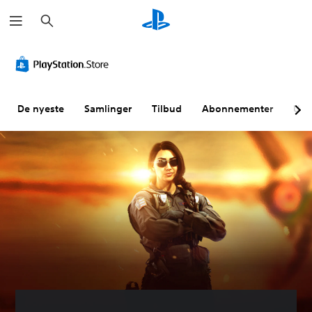
S
ø
k
De nyeste
Samlinger
Tilbud
Abonnementer
Utf