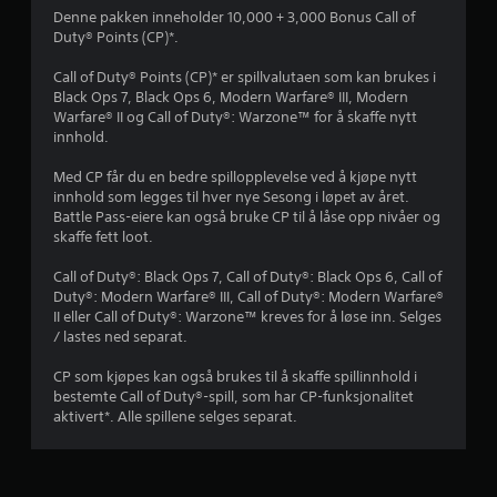
Denne pakken inneholder 10,000 + 3,000 Bonus Call of
r
Duty® Points (CP)*.
d
Call of Duty® Points (CP)* er spillvalutaen som kan brukes i
Black Ops 7, Black Ops 6, Modern Warfare® III, Modern
e
Warfare® II og Call of Duty®: Warzone™ for å skaffe nytt
innhold.
r
Med CP får du en bedre spillopplevelse ved å kjøpe nytt
i
innhold som legges til hver nye Sesong i løpet av året.
Battle Pass-eiere kan også bruke CP til å låse opp nivåer og
n
skaffe fett loot.
g
Call of Duty®: Black Ops 7, Call of Duty®: Black Ops 6, Call of
Duty®: Modern Warfare® III, Call of Duty®: Modern Warfare®
II eller Call of Duty®: Warzone™ kreves for å løse inn. Selges
3
/ lastes ned separat.
s
CP som kjøpes kan også brukes til å skaffe spillinnhold i
bestemte Call of Duty®-spill, som har CP-funksjonalitet
t
aktivert*. Alle spillene selges separat.
j
e