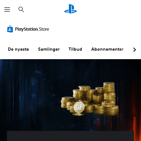
S
ø
k
De nyeste
Samlinger
Tilbud
Abonnementer
Utf