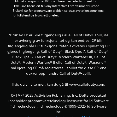
Biblioteksprogrammer ©Sony Interactive Entertainment Inc. 
v
Eksklusivt lisensiert til Sony Interactive Entertainment Europe. 
Bruksvilkår for programvare gjelder, se eu.playstation.com/legal 
u
for fullstendige bruksrettigheter.
r
d
*Bruk av CP er ikke tilgjengelig i alle Call of Duty®-spill, de
er avhengig av funksjonalitet og kan endres. CP blir
e
tilgjengelig når CP-funksjonaliteten aktiveres i spillet og CP
gjøres tilgjengelig. Call of Duty®: Black Ops 7, Call of Duty®:
r
Black Ops 6, Call of Duty®: Modern Warfare® III, Call of
Duty®: Modern Warfare® II eller Call of Duty®: Warzone™
i
må kjøre, og CP må registreres i spillet før disse CP-ene
n
dukker opp i andre Call of Duty®-spill.
g
Hvis du vil vite mer, kan du gå til www.callofduty.com.
e
©/TM/® 2025 Activision Publishing, Inc. Dette produktet
inneholder programvareteknologi lisensiert fra Id Software
r
('Id Technology'). Id Technology © 1999-2025 Id Software,
Inc.