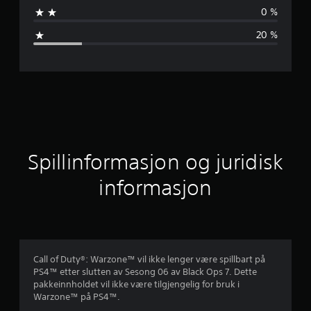
n
0 %
o
20 %
m
s
n
i
t
Spillinformasjon og juridisk
t
informasjon
l
i
g
Call of Duty®: Warzone™ vil ikke lenger være spillbart på
PS4™ etter slutten av Sesong 06 av Black Ops 7. Dette
v
pakkeinnholdet vil ikke være tilgjengelig for bruk i
Warzone™ på PS4™.
u