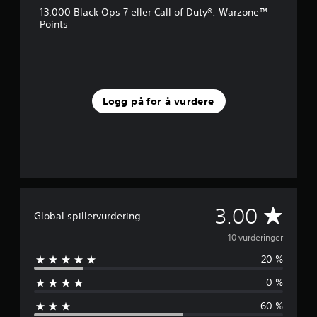
e
13,000 Black Ops 7 eller Call of Duty®: Warzone™
r
Points
i
n
g
e
r
Logg på for å vurdere
G
3.00
Global spillervurdering
j
10 vurderinger
20 %
e
0 %
n
60 %