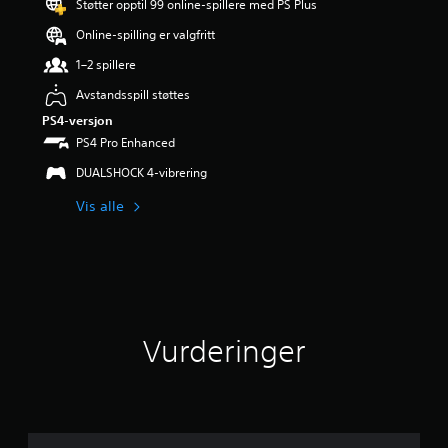
Støtter opptil 99 online-spillere med PS Plus
r
i
Online-spilling er valgfritt
n
g
1–2 spillere
3
Avstandsspill støttes
s
t
PS4-versjon
j
PS4 Pro Enhanced
e
r
DUALSHOCK 4-vibrering
n
Vis alle
e
r
a
v
5
f
r
a
Vurderinger
1
0
v
u
r
d