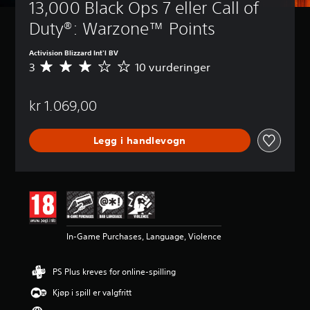
13,000 Black Ops 7 eller Call of 
Duty®: Warzone™ Points
Activision Blizzard Int'l BV
3
10 vurderinger
G
j
e
kr 1.069,00
n
n
o
Legg i handlevogn
m
s
n
i
t
t
l
i
In-Game Purchases, Language, Violence
g
v
u
PS Plus kreves for online-spilling
r
d
Kjøp i spill er valgfritt
e