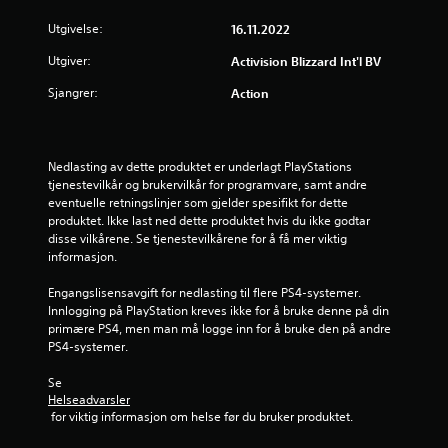
r
Utgivelse:
16.11.2022
n
Utgiver:
Activision Blizzard Int'l BV
Sjangrer:
Action
e
r
Nedlasting av dette produktet er underlagt PlayStations 
a
tjenestevilkår og brukervilkår for programvare, samt andre 
eventuelle retningslinjer som gjelder spesifikt for dette 
v
produktet. Ikke last ned dette produktet hvis du ikke godtar 
disse vilkårene. Se tjenestevilkårene for å få mer viktig 
5
informasjon.
f
Engangslisensavgift for nedlasting til flere PS4-systemer. 
Innlogging på PlayStation kreves ikke for å bruke denne på din 
r
primære PS4, men man må logge inn for å bruke den på andre 
PS4-systemer.
a
Se 
1
Helseadvarsler
 for viktig informasjon om helse før du bruker produktet.
0