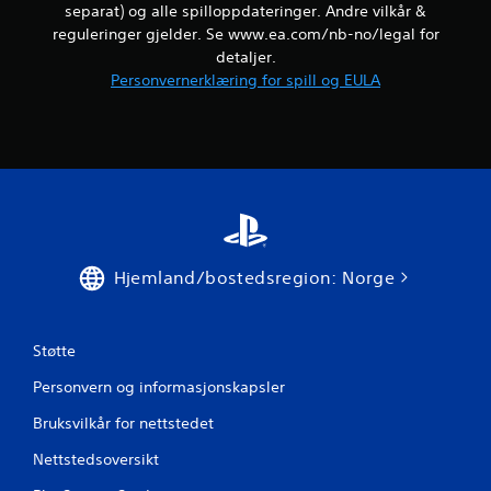
o
separat) og alle spilloppdateringer. Andre vilkår &
g
m
reguleringer gjelder. Se www.ea.com/nb-no/legal for
(
m
detaljer.
e
u
Personvernerklæring for spill og EULA
n
n
k
i
e
k
l
a
)
s
D
j
e
o
t
n
t
D
Hjemland/bostedsregion: Norge
i
u
l
k
b
a
y
Støtte
n
s
m
n
Personvern og informasjonskapsler
e
o
r
e
Bruksvilkår for nettstedet
k
n
e
a
Nettstedsoversikt
i
l
n