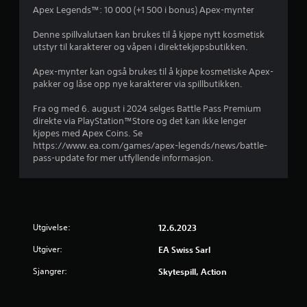
f
n
o
Apex Legends™: 10 000 (+1 500 i bonus) Apex-mynter
o
f
n
g
r
ø
f
Denne spillvalutaen kan brukes til å kjøpe nytt kosmetisk
s
l
o
utstyr til karakterer og våpen i direktekjøpsbutikken.
å
a
s
r
v
o
å
Apex-mynter kan også brukes til å kjøpe kosmetiske Apex-
i
5
m
k
pakker og låse opp nye karakterer via spillbutikken.
s
h
o
u
v
e
m
Fra og med 6. august i 2024 selges Battle Pass Premium
e
t
m
direkte via PlayStation™Store og det kan ikke lenger
l
u
s
u
kjøpes med Apex Coins. Se
t
a
n
https://www.ea.com/games/apex-legends/news/battle-
e
r
l
i
pass-update for mer utfyllende informasjon.
l
t
s
l
d
e
e
e
r
r
r
e
n
e
v
a
e
i
Utgivelse:
r
12.6.2023
t
n
a
i
k
k
Utgiver:
EA Swiss Sarl
i
v
l
o
e
e
n
Sjangrer:
Skytespill, Action
n
r
r
t
.
e
r
m
o