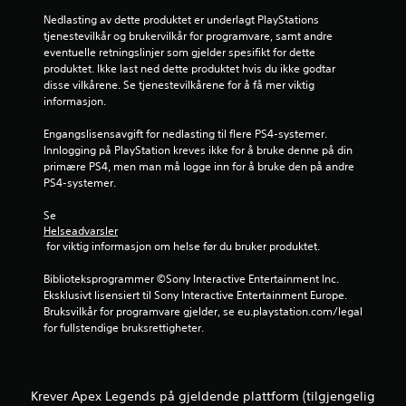
g
e
l
Nedlasting av dette produktet er underlagt PlayStations 
J
e
d
l
tjenestevilkår og brukervilkår for programvare, samt andre 
u
a
e
eventuelle retningslinjer som gjelder spesifikt for dette 
s
n
r
r
produktet. Ikke last ned dette produktet hvis du ikke godtar 
t
d
v
disse vilkårene. Se tjenestevilkårene for å få mer viktig 
r
e
i
informasjon.
e
b
r
s
r
b
Engangslisensavgift for nedlasting til flere PS4-systemer. 
p
e
Innlogging på PlayStation kreves ikke for å bruke denne på din 
a
i
r
primære PS4, men man må logge inn for å bruke den på andre 
r
l
i
PS4-systemer.
s
l
n
p
e
g
Se 
a
r
.
Helseadvarsler
k
e
 for viktig informasjon om helse før du bruker produktet.
.
o
m
Biblioteksprogrammer ©Sony Interactive Entertainment Inc. 
Eksklusivt lisensiert til Sony Interactive Entertainment Europe. 
s
P
Bruksvilkår for programvare gjelder, se eu.playstation.com/legal 
t
i
for fullstendige bruksrettigheter.
i
n
l
g
l
-
i
k
Krever Apex Legends på gjeldende plattform (tilgjengelig
n