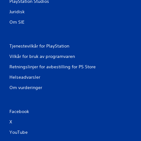
PlayStation Studios
t
t
e
e
Juridisk
r
r
n
Om SIE
e
a
s
t
s
i
e
v
p
Tjenestevilkår for PlayStation
e
u
r
Vilkår for bruk av programvaren
n
f
k
o
Retningslinjer for avbestilling for PS Store
t
r
e
å
Helseadvarsler
r
s
e
n
Om vurderinger
l
u
l
o
e
p
r
p
Facebook
s
n
p
e
X
e
d
s
p
YouTube
i
å