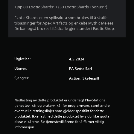
n
o
o
Kjøp 80 Exotic Shards* + (30 Exotic Shards i bonus**)
f
n
g
ø
f
s
Exotic Shards er en spillvaluta som brukes til å skaffe
l
o
å
tilpasninger for Apex Artifacts og enkelte Mythic Melees.
s
r
v
De kan også brukes til å skaffe gjenstander i Exotic Shop.
o
å
i
m
k
s
h
o
u
e
m
e
t
m
l
s
u
t
Utgivelse:
4.5.2024
a
n
e
Utgiver:
l
i
EA Swiss Sarl
l
t
s
l
Sjangrer:
Action, Skytespill
e
e
e
r
r
r
n
e
v
a
e
i
Nedlasting av dette produktet er underlagt PlayStations 
t
n
a
tjenestevilkår og brukervilkår for programvare, samt andre 
i
k
k
eventuelle retningslinjer som gjelder spesifikt for dette 
v
l
o
produktet. Ikke last ned dette produktet hvis du ikke godtar 
e
e
n
disse vilkårene. Se tjenestevilkårene for å få mer viktig 
r
r
t
informasjon.
.
e
r
m
o