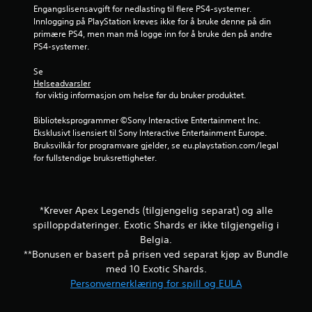
Engangslisensavgift for nedlasting til flere PS4-systemer. 
e
l
J
Innlogging på PlayStation kreves ikke for å bruke denne på din 
d
l
u
primære PS4, men man må logge inn for å bruke den på andre 
a
e
s
PS4-systemer.
n
r
t
d
v
Se 
r
e
i
Helseadvarsler
e
b
r
 for viktig informasjon om helse før du bruker produktet.
s
r
b
p
e
a
Biblioteksprogrammer ©Sony Interactive Entertainment Inc. 
i
r
r
Eksklusivt lisensiert til Sony Interactive Entertainment Europe. 
l
i
s
Bruksvilkår for programvare gjelder, se eu.playstation.com/legal 
l
n
p
for fullstendige bruksrettigheter.
e
g
a
r
.
k
e
.
o
*Krever Apex Legends (tilgjengelig separat) og alle
m
spilloppdateringer. Exotic Shards er ikke tilgjengelig i
s
P
Belgia.
t
i
**Bonusen er basert på prisen ved separat kjøp av Bundle
i
n
med 10 Exotic Shards.
l
g
l
Personvernerklæring for spill og EULA
-
i
k
n