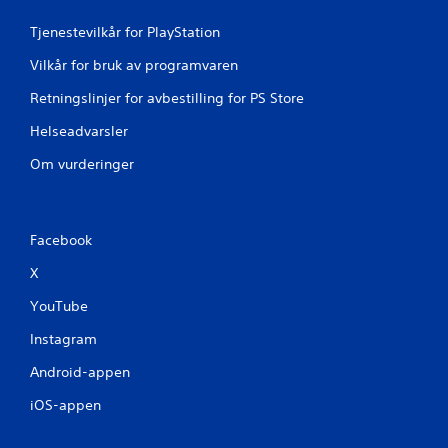
t
t
e
Tjenestevilkår for PlayStation
e
r
r
n
Vilkår for bruk av programvaren
e
a
s
t
Retningslinjer for avbestilling for PS Store
s
i
e
Helseadvarsler
v
p
e
u
Om vurderinger
r
n
f
k
o
t
r
e
å
Facebook
r
s
e
X
n
l
u
l
YouTube
o
e
p
Instagram
r
p
s
n
Android-appen
p
e
e
d
iOS-appen
s
p
i
å