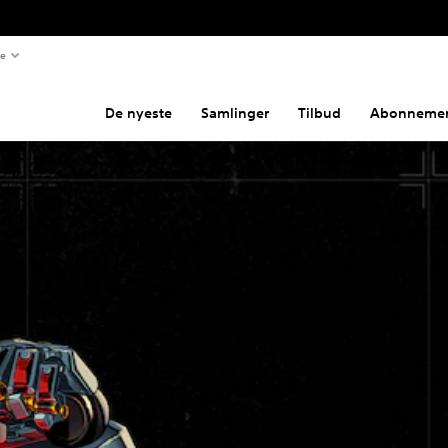
te
De nyeste
Samlinger
Tilbud
Abonnemen