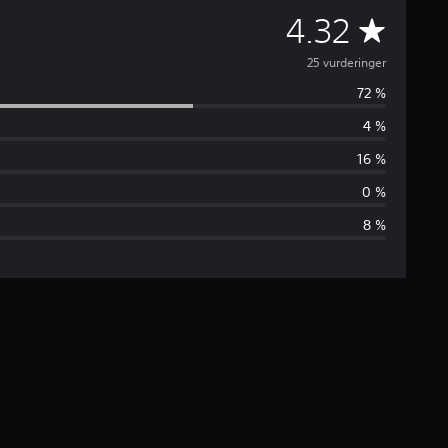
G
4.32
j
25 vurderinger
72 %
e
4 %
n
16 %
n
0 %
8 %
o
m
s
n
i