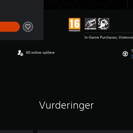
In-Game Purchases, Violence, Kj
T
60 online-spillere
T
Vurderinger