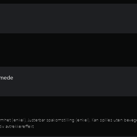
mmede
somhet (enkel), Justerbar spakomstilling (enkel), Kan spilles uten beveg
tiv avtrekkereffekt