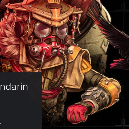
ndarin 
r