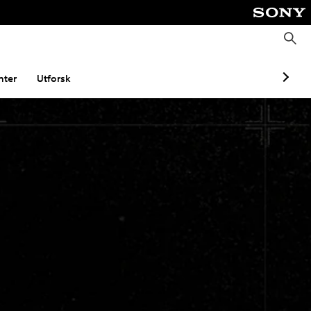
S
ø
k
ter
Utforsk