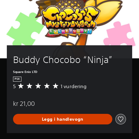
Buddy Chocobo “Ninja”
Square Enix LTD
PS4
5
1 vurdering
G
j
e
kr 21,00
n
n
o
Legg i handlevogn
m
s
n
i