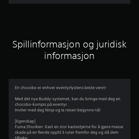
s
n
i
t
Spillinformasjon og juridisk
t
informasjon
l
i
g
En chocobo er enhver eventyrlystens beste venn!
v
Med det nye Buddy-systemet, kan du bringe med deg en
chocobo-kompis på eventyr.
u
Inviter med deg Ninja og la reisen begynne nå!
r
[Egenskap]
Fuma Shuriken: Kast en stor kastestjerne for å gjøre masse
d
skade på en fiende opptil 3 ruter fremfor deg og slå dem
tilbake.