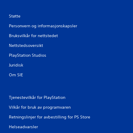
e
r
Støtte
i
Personvern og informasjonskapsler
n
Bruksvilkår for nettstedet
g
Nettstedsoversikt
PlayStation Studios
e
Juridisk
r
Om SIE
Tjenestevilkår for PlayStation
Vilkår for bruk av programvaren
Retningslinjer for avbestilling for PS Store
Helseadvarsler