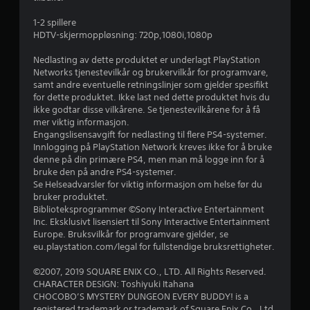
e
1-2 spillere
r
HDTV-skjermoppløsning: 720p,1080i,1080p
i
Nedlasting av dette produktet er underlagt PlayStation
Networks tjenestevilkår og brukervilkår for programvare,
n
samt andre eventuelle retningslinjer som gjelder spesifikt
for dette produktet. Ikke last ned dette produktet hvis du
g
ikke godtar disse vilkårene. Se tjenestevilkårene for å få
mer viktig informasjon.
Engangslisensavgift for nedlasting til flere PS4-systemer.
1
Innlogging på PlayStation Network kreves ikke for å bruke
denne på din primære PS4, men man må logge inn for å
s
bruke den på andre PS4-systemer.
Se Helseadvarsler for viktig informasjon om helse før du
t
bruker produktet.
Biblioteksprogrammer ©Sony Interactive Entertainment
j
Inc. Eksklusivt lisensiert til Sony Interactive Entertainment
Europe. Bruksvilkår for programvare gjelder, se
e
eu.playstation.com/legal for fullstendige bruksrettigheter.
r
©2007, 2019 SQUARE ENIX CO., LTD. All Rights Reserved.
CHARACTER DESIGN: Toshiyuki Itahana
n
CHOCOBO’S MYSTERY DUNGEON EVERY BUDDY! is a
registered trademark or trademark of Square Enix Co., Ltd.