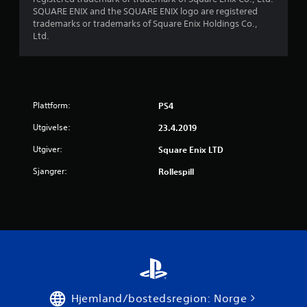
e
SQUARE ENIX and the SQUARE ENIX logo are registered
trademarks or trademarks of Square Enix Holdings Co.,
a
Ltd.
v
5
Plattform:
f
PS4
Utgivelse:
23.4.2019
r
Utgiver:
Square Enix LTD
a
Sjangrer:
Rollespill
1
v
u
r
d
Hjemland/bostedsregion: Norge