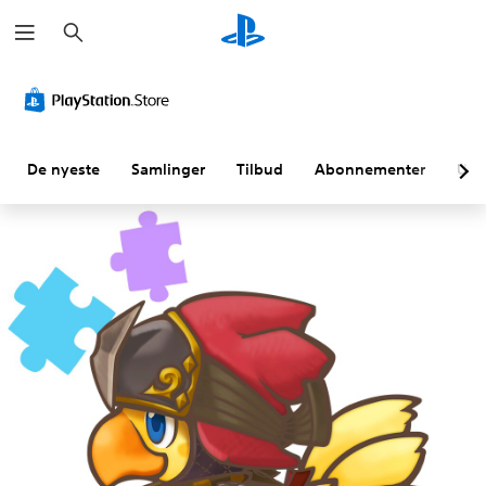
S
ø
k
De nyeste
Samlinger
Tilbud
Abonnementer
Utf