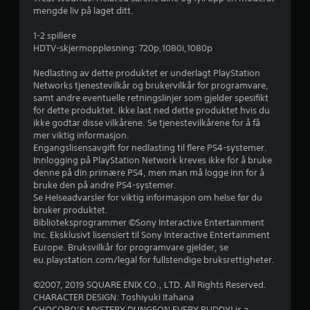
d
mengde liv på laget ditt.
e
1-2 spillere
HDTV-skjermoppløsning: 720p,1080i,1080p
r
Nedlasting av dette produktet er underlagt PlayStation
i
Networks tjenestevilkår og brukervilkår for programvare,
samt andre eventuelle retningslinjer som gjelder spesifikt
n
for dette produktet. Ikke last ned dette produktet hvis du
ikke godtar disse vilkårene. Se tjenestevilkårene for å få
g
mer viktig informasjon.
Engangslisensavgift for nedlasting til flere PS4-systemer.
Innlogging på PlayStation Network kreves ikke for å bruke
4
denne på din primære PS4, men man må logge inn for å
bruke den på andre PS4-systemer.
.
Se Helseadvarsler for viktig informasjon om helse før du
bruker produktet.
7
Biblioteksprogrammer ©Sony Interactive Entertainment
Inc. Eksklusivt lisensiert til Sony Interactive Entertainment
1
Europe. Bruksvilkår for programvare gjelder, se
eu.playstation.com/legal for fullstendige bruksrettigheter.
s
©2007, 2019 SQUARE ENIX CO., LTD. All Rights Reserved.
t
CHARACTER DESIGN: Toshiyuki Itahana
CHOCOBO’S MYSTERY DUNGEON EVERY BUDDY! is a