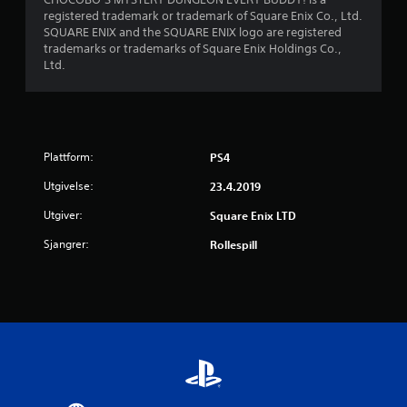
j
registered trademark or trademark of Square Enix Co., Ltd.
SQUARE ENIX and the SQUARE ENIX logo are registered
e
trademarks or trademarks of Square Enix Holdings Co.,
Ltd.
r
n
e
Plattform:
PS4
r
Utgivelse:
23.4.2019
a
Utgiver:
Square Enix LTD
v
Sjangrer:
Rollespill
5
f
r
a