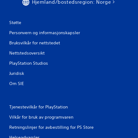
7
Hjemland/bostedsregion: Norge
v
Støtte
u
Personvern og informasjonskapsler
r
Bruksvilkår for nettstedet
d
Nettstedsoversikt
e
PlayStation Studios
r
Juridisk
i
Om SIE
n
g
Tjenestevilkår for PlayStation
e
Vilkår for bruk av programvaren
r
Retningslinjer for avbestilling for PS Store
Helseadvarsler