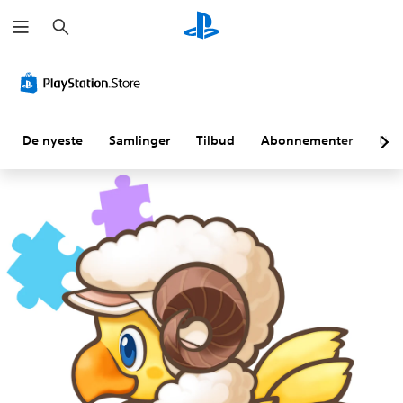
S
ø
k
De nyeste
Samlinger
Tilbud
Abonnementer
Utf