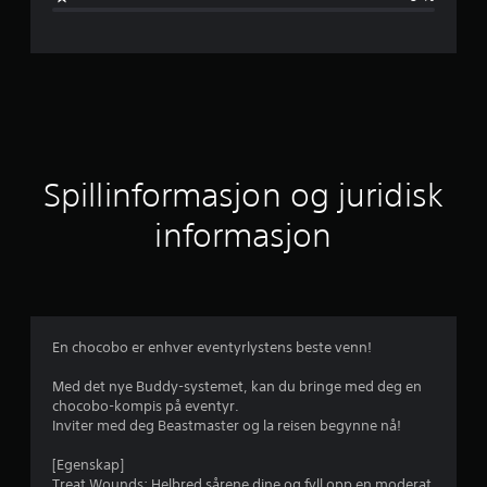
m
s
n
i
t
Spillinformasjon og juridisk
t
informasjon
l
i
g
En chocobo er enhver eventyrlystens beste venn!
v
Med det nye Buddy-systemet, kan du bringe med deg en
chocobo-kompis på eventyr.
u
Inviter med deg Beastmaster og la reisen begynne nå!
r
[Egenskap]
Treat Wounds: Helbred sårene dine og fyll opp en moderat