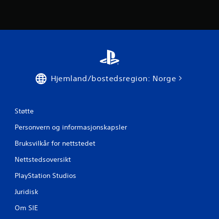
f
r
a
3
9
Hjemland/bostedsregion: Norge
6
v
Støtte
u
Personvern og informasjonskapsler
r
Bruksvilkår for nettstedet
Nettstedsoversikt
d
PlayStation Studios
e
Juridisk
r
Om SIE
i