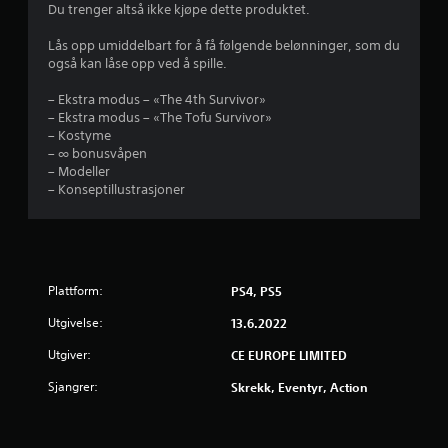
v
Du trenger altså ikke kjøpe dette produktet.
u
Lås opp umiddelbart for å få følgende belønninger, som du
også kan låse opp ved å spille.
r
– Ekstra modus – «The 4th Survivor»
d
– Ekstra modus – «The Tofu Survivor»
– Kostyme
e
– ∞ bonusvåpen
– Modeller
r
– Konseptillustrasjoner
i
n
Plattform:
PS4, PS5
g
Utgivelse:
13.6.2022
4
Utgiver:
CE EUROPE LIMITED
.
Sjangrer:
Skrekk, Eventyr, Action
6