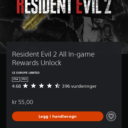
Resident Evil 2 All In-game 
Rewards Unlock
CE EUROPE LIMITED
PS4
PS5
4.68
396 vurderinger
G
j
e
kr 55,00
n
n
o
Legg i handlevogn
m
s
n