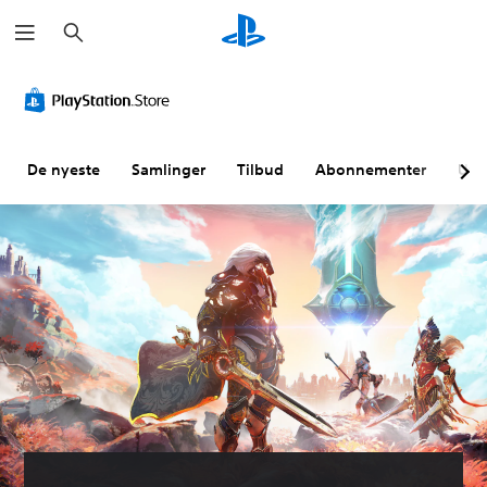
S
ø
k
De nyeste
Samlinger
Tilbud
Abonnementer
Utf