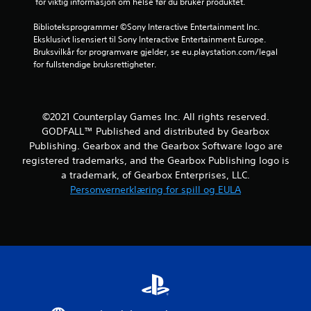
r
 for viktig informasjon om helse før du bruker produktet.
a
Biblioteksprogrammer ©Sony Interactive Entertainment Inc. 
Eksklusivt lisensiert til Sony Interactive Entertainment Europe. 
Bruksvilkår for programvare gjelder, se eu.playstation.com/legal 
2
for fullstendige bruksrettigheter.
v
u
©2021 Counterplay Games Inc. All rights reserved.
r
GODFALL™ Published and distributed by Gearbox
Publishing. Gearbox and the Gearbox Software logo are
d
registered trademarks, and the Gearbox Publishing logo is
a trademark, of Gearbox Enterprises, LLC.
e
Personvernerklæring for spill og EULA
r
i
n
g