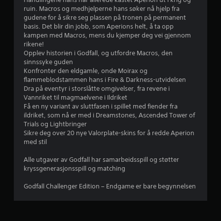
v
ruin. Macros og medhjelperne hans søker nå hjelp fra
gudene for å sikre seg plassen på tronen på permanent
u
basis. Det blir din jobb, som Aperions helt, å ta opp
kampen med Macros, mens du kjemper deg vei gjennom
r
rikene!
Opplev historien i Godfall, og utfordre Macros, den
d
sinnssyke guden
Konfronter den eldgamle, onde Moirax og
e
flammeblodstammen hans i Fire & Darkness-utvidelsen
Dra på eventyr i storslåtte omgivelser, fra revene i
r
Vannriket til magmaelvene i Ildriket
Få en ny variant av sluttfasen i spillet med fiender fra
i
ildriket, som nå er med i Dreamstones, Ascended Tower of
Trials og Lightbringer
n
Sikre deg over 20 nye Valorplate-skins for å redde Aperion
med stil
g
Alle utgaver av Godfall har samarbeidsspill og støtter
kryssgenerasjonsspill og matching
4
Godfall Challenger Edition – Endgame er bare begynnelsen
.
5