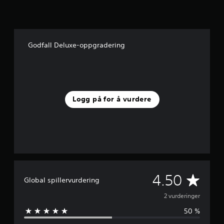
u
r
d
e
r
Godfall Deluxe-oppgradering
i
n
g
e
r
Logg på for å vurdere
G
4.50
Global spillervurdering
j
2 vurderinger
50 %
e