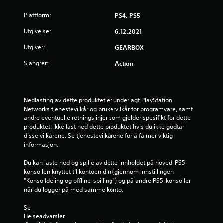
s
Plattform:
PS4, PS5
t
Utgivelse:
6.12.2021
j
Utgiver:
GEARBOX
e
Sjangrer:
Action
r
n
Nedlasting av dette produktet er underlagt PlayStation 
Networks tjenestevilkår og brukervilkår for programvare, samt 
e
andre eventuelle retningslinjer som gjelder spesifikt for dette 
produktet. Ikke last ned dette produktet hvis du ikke godtar 
r
disse vilkårene. Se tjenestevilkårene for å få mer viktig 
informasjon.
a
Du kan laste ned og spille av dette innholdet på hoved-PS5-
v
konsollen knyttet til kontoen din (gjennom innstillingen 
"Konsolldeling og offline-spilling") og på andre PS5-konsoller 
5
når du logger på med samme konto.
f
Se 
Helseadvarsler