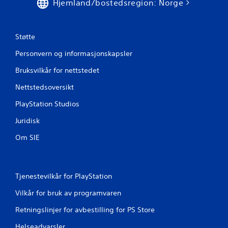
e
Hjemland/bostedsregion: Norge
r
Støtte
Personvern og informasjonskapsler
Bruksvilkår for nettstedet
Nettstedsoversikt
PlayStation Studios
Juridisk
Om SIE
Tjenestevilkår for PlayStation
Vilkår for bruk av programvaren
Retningslinjer for avbestilling for PS Store
Helseadvarsler