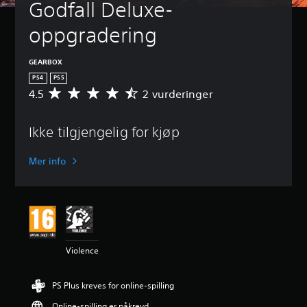
Godfall Deluxe-
oppgradering
GEARBOX
PS4
PS5
4.5
2 vurderinger
G
j
e
Ikke tilgjengelig for kjøp
n
n
o
Mer info
m
s
n
i
t
t
l
Violence
i
g
v
PS Plus kreves for online-spilling
u
r
Online-spilling er påkrevd