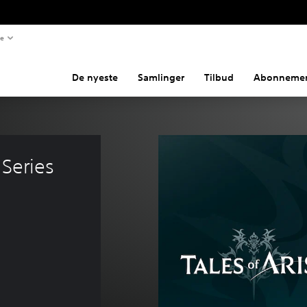
te
De nyeste
Samlinger
Tilbud
Abonnemen
 Series 