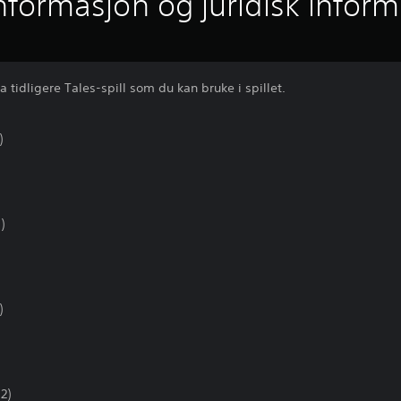
informasjon og juridisk infor
idligere Tales-spill som du kan bruke i spillet.
)
)
)
2)