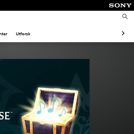
S
ø
k
ter
Utforsk