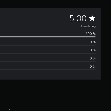
G
5.00
j
1 vurdering
100 %
e
0 %
n
0 %
n
0 %
0 %
o
m
s
n