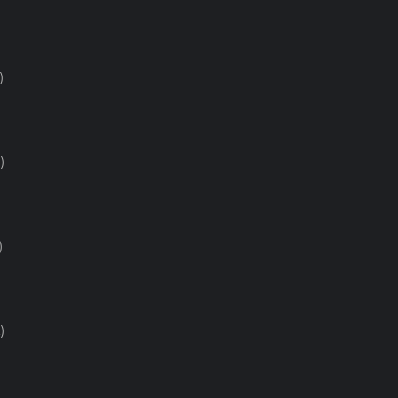
)
)
)
)