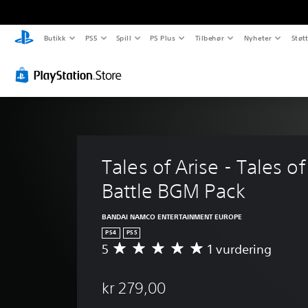
Butikk
PS5
Spill
PS Plus
Tilbehør
Nyheter
Støt
Tales of Arise - Tales of
Battle BGM Pack
BANDAI NAMCO ENTERTAINMENT EUROPE
PS4
PS5
5
1 vurdering
G
j
e
kr 279,00
n
n