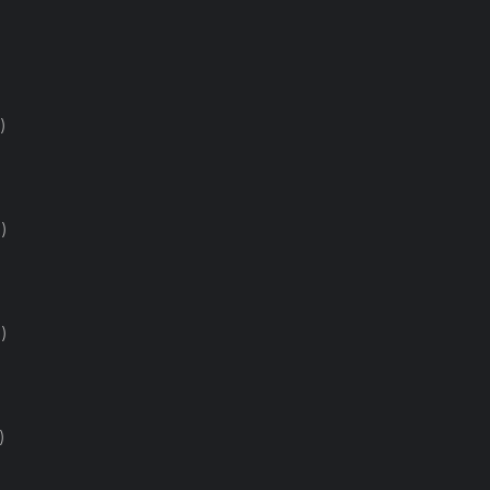
)
)
)
)