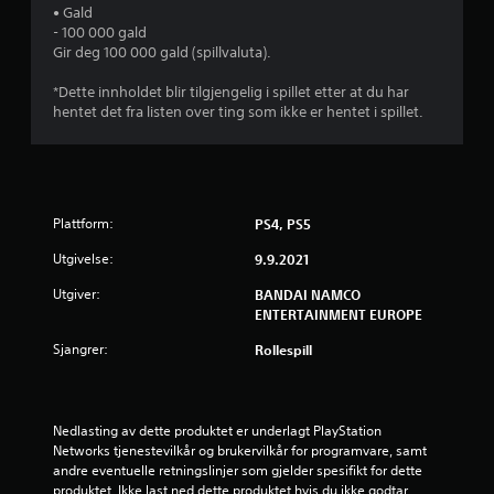
• Gald
- 100 000 gald
Gir deg 100 000 gald (spillvaluta).
*Dette innholdet blir tilgjengelig i spillet etter at du har
hentet det fra listen over ting som ikke er hentet i spillet.
Plattform:
PS4, PS5
Utgivelse:
9.9.2021
Utgiver:
BANDAI NAMCO
ENTERTAINMENT EUROPE
Sjangrer:
Rollespill
Nedlasting av dette produktet er underlagt PlayStation 
Networks tjenestevilkår og brukervilkår for programvare, samt 
andre eventuelle retningslinjer som gjelder spesifikt for dette 
produktet. Ikke last ned dette produktet hvis du ikke godtar 