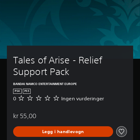
Tales of Arise - Relief 
Support Pack
BANDAI NAMCO ENTERTAINMENT EUROPE
PS4
PS5
0
Ingen vurderinger
I
n
g
kr 55,00
e
n
v
Legg i handlevogn
u
r