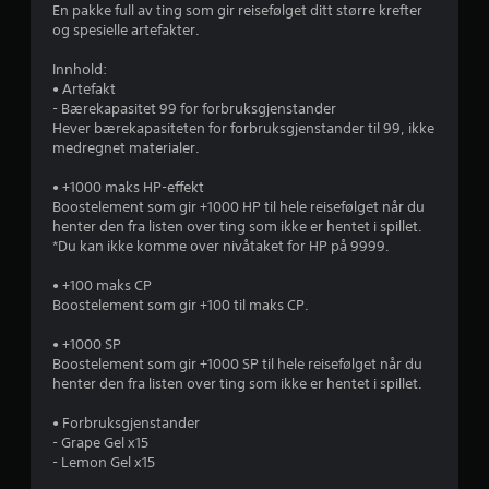
e
En pakke full av ting som gir reisefølget ditt større krefter
og spesielle artefakter.
r
Innhold:
• Artefakt
- Bærekapasitet 99 for forbruksgjenstander
Hever bærekapasiteten for forbruksgjenstander til 99, ikke
medregnet materialer.
• +1000 maks HP-effekt
Boostelement som gir +1000 HP til hele reisefølget når du
henter den fra listen over ting som ikke er hentet i spillet.
*Du kan ikke komme over nivåtaket for HP på 9999.
• +100 maks CP
Boostelement som gir +100 til maks CP.
• +1000 SP
Boostelement som gir +1000 SP til hele reisefølget når du
henter den fra listen over ting som ikke er hentet i spillet.
• Forbruksgjenstander
- Grape Gel x15
- Lemon Gel x15