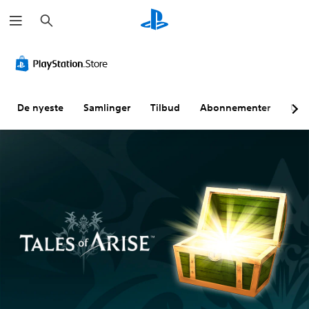
S
ø
k
De nyeste
Samlinger
Tilbud
Abonnementer
Utf