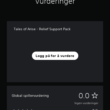
Vurderinger
Tales of Arise - Relief Support Pack
Logg på for å vurdere
I
0.0
Global spillervurdering
n
Ingen vurderinger