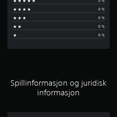
0 %
g
0 %
e
0 %
n
0 %
v
0 %
u
r
d
e
r
Spillinformasjon og juridisk
i
informasjon
n
g