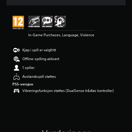
d
e
r
i
n
g
In-Game Purchases, Language, Violence
e
r
Kjøp i spill er valgfritt
Offline-spilling aktivert
1 spiller
Avstandsspill støttes
PS5-versjon
Vibreringsfunksjon støttes (DualSense trådløs kontroller)