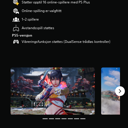
Støtter opptil 16 online-spillere med PS Plus
r
i
Online-spilling er valgfritt
n
g
1–2 spillere
4
Avstandsspill støttes
.
6
PS5-versjon
s
Vibreringsfunksjon støttes (DualSense trådløs kontroller)
t
j
e
r
n
e
r
a
v
5
f
r
a
7
0
v
u