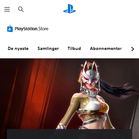
S
ø
k
De nyeste
Samlinger
Tilbud
Abonnementer
Utf