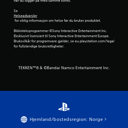
når du logger på med samme konto.
5
Se 
f
Helseadvarsler
 for viktig informasjon om helse før du bruker produktet.
r
Biblioteksprogrammer ©Sony Interactive Entertainment Inc. 
a
Eksklusivt lisensiert til Sony Interactive Entertainment Europe. 
Bruksvilkår for programvare gjelder, se eu.playstation.com/legal 
for fullstendige bruksrettigheter.
7
0
v
TEKKEN™8 & ©Bandai Namco Entertainment Inc.
u
r
d
e
Hjemland/bostedsregion: Norge
r