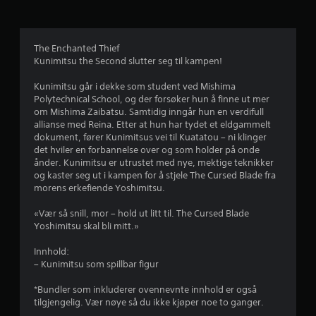
i
g
The Enchanted Thief
Kunimitsu the Second slutter seg til kampen!
v
Kunimitsu går i dekke som student ved Mishima
u
Polytechnical School, og der forsøker hun å finne ut mer
om Mishima Zaibatsu. Samtidig inngår hun en verdifull
r
allianse med Reina. Etter at hun har tydet et eldgammelt
dokument, fører Kunimitsus vei til Kuatatou – ni klinger
d
det hviler en forbannelse over og som holder på onde
ånder. Kunimitsu er utrustet med nye, mektige teknikker
e
og kaster seg ut i kampen for å stjele The Cursed Blade fra
morens erkefiende Yoshimitsu.
r
«Vær så snill, mor – hold ut litt til. The Cursed Blade
i
Yoshimitsu skal bli mitt.»
n
Innhold:
– Kunimitsu som spillbar figur
g
*Bundler som inkluderer ovennevnte innhold er også
tilgjengelig. Vær nøye så du ikke kjøper noe to ganger.
4