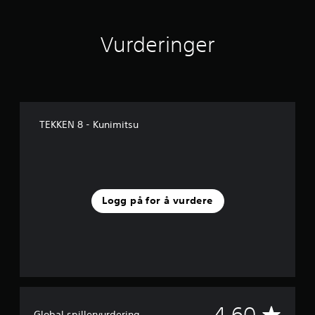
r
d
e
Vurderinger
r
i
n
g
e
r
TEKKEN 8 - Kunimitsu
Logg på for å vurdere
G
4.60
Global spillervurdering