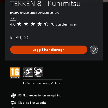
TEKKEN 8 - Kunimitsu
BANDAI NAMCO ENTERTAINMENT EUROPE
PS5
4.6
70 vurderinger
G
j
e
kr 89,00
n
n
o
Legg i handlevogn
m
s
n
i
t
t
l
i
In-Game Purchases, Violence
g
v
u
PS Plus kreves for online-spilling
r
d
Kjøp i spill er valgfritt
e