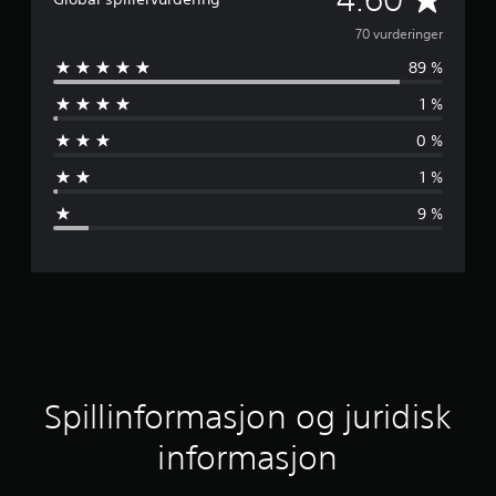
j
70 vurderinger
89 %
e
1 %
n
0 %
n
1 %
o
9 %
m
s
n
i
t
Spillinformasjon og juridisk
t
informasjon
l