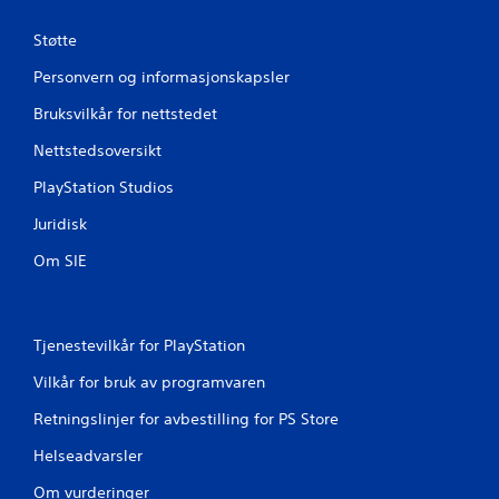
i
Støtte
n
Personvern og informasjonskapsler
g
Bruksvilkår for nettstedet
e
Nettstedsoversikt
r
PlayStation Studios
Juridisk
Om SIE
Tjenestevilkår for PlayStation
Vilkår for bruk av programvaren
Retningslinjer for avbestilling for PS Store
Helseadvarsler
Om vurderinger