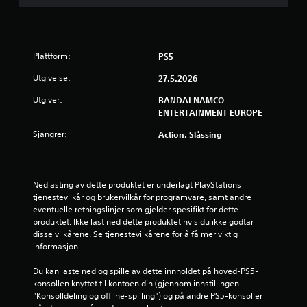
.
6
Plattform:
PS5
s
Utgivelse:
27.5.2026
t
Utgiver:
BANDAI NAMCO
ENTERTAINMENT EUROPE
j
Sjangrer:
Action, Slåssing
e
r
Nedlasting av dette produktet er underlagt PlayStations 
n
tjenestevilkår og brukervilkår for programvare, samt andre 
eventuelle retningslinjer som gjelder spesifikt for dette 
e
produktet. Ikke last ned dette produktet hvis du ikke godtar 
disse vilkårene. Se tjenestevilkårene for å få mer viktig 
r
informasjon.
a
Du kan laste ned og spille av dette innholdet på hoved-PS5-
konsollen knyttet til kontoen din (gjennom innstillingen 
v
"Konsolldeling og offline-spilling") og på andre PS5-konsoller 