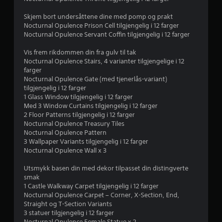
t
Skjem bort undersåttene dine med pomp og prakt
Nocturnal Opulence Prison Cell tilgjengelig i 12 farger
j
Nocturnal Opulence Servant Coffin tilgjengelig i 12 farger
e
Vis frem rikdommen din fra gulv til tak
Nocturnal Opulence Stairs, 4 varianter tilgjengelige i 12
r
farger
Nocturnal Opulence Gate (med tjenerlås-variant)
n
tilgjengelig i 12 farger
1 Glass Window tilgjengelig i 12 farger
e
Med 3 Window Curtains tilgjengelig i 12 farger
2 Floor Patterns tilgjengelig i 12 farger
r
Nocturnal Opulence Treasury Tiles
Nocturnal Opulence Pattern
a
3 Wallpaper Variants tilgjengelig i 12 farger
Nocturnal Opulence Wall x 3
v
Utsmykk basen din med dekor tilpasset din distingverte
5
smak
1 Castle Walkway Carpet tilgjengelig i 12 farger
f
Nocturnal Opulence Carpet – Corner, X-Section, End,
Straight og T-Section Variants
r
3 statuer tilgjengelig i 12 farger
Nocturnal Opulence Female Statue x 2