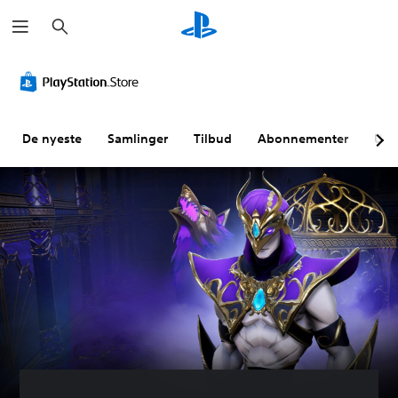
S
ø
k
De nyeste
Samlinger
Tilbud
Abonnementer
Utf