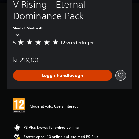
V Rising – Eternal 
Dominance Pack
Stunlock Studios AB
PS5
5
12 vurderinger
G
j
e
kr 219,00
n
n
o
Legg i handlevogn
m
s
n
i
t
t
Moderat vold, Users Interact
l
i
g
v
PS Plus kreves for online-spilling
u
Støtter opptil 40 online-spillere med PS Plus
r