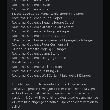
Nocturnal Opulence Chair
e
Nocturnal Opulence Divan
Nocturnal Opulence Sofa
r
5 Decorative Carpet Variants tilgjengelig i 12 farger
Nocturnal Opulence Round Carpet
Nocturnal Opulence Elegant Square Carpet
Nocturnal Opulence Ornate Square Carpet
Nocturnal Opulence Rectangular Carpet
Nocturnal Opulence Rhombus Carpet
3 Decorative Pillow Arrangements tilgjengelig i 12 farger
Nocturnal Opulence Floor Cushions x 3
3 Light Sources tilgjengelig i 10 farger
Nocturnal Opulence Lamp Stand
Nocturnal Opulence Hanging Lamp x 2
8 Wall Decorations
Nocturnal Opulence Wall Fountain
Nocturnal Opulence Painting x 6
Nocturnal Opulence Wall Curtain tilgjengelig i 12 farger
For å få tilgang til dette innholdet må du spille på en
spillserver generert i versjon 1.1 eller etter. Denne DLC-en
er ikke kompatibel med lagringer som er opprettet før
versjon 1.1. Den vil ikke forhindre deg i å spille dem, men de
vil være utilgjengelige dersom du spiller en eldre versjon av
spillet.