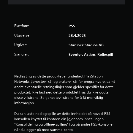
Plattform:
PS5
Utgivelse:
28.4.2025
Utgiver:
Stunlock Studios AB
Sjangrer:
Eventyr, Action, Rollespill
Nedlasting av dette produktet er underlagt PlayStation 
Networks tjenestevilkår og brukervilkår for programvare, samt 
andre eventuelle retningslinjer som gjelder spesifikt for dette 
produktet. Ikke last ned dette produktet hvis du ikke godtar 
disse vilkårene. Se tjenestevilkårene for å få mer viktig 
informasjon.
Du kan laste ned og spille av dette innholdet på hoved-PS5-
konsollen knyttet til kontoen din (gjennom innstillingen 
"Konsolldeling og offline-spilling") og på andre PS5-konsoller 
når du logger på med samme konto.