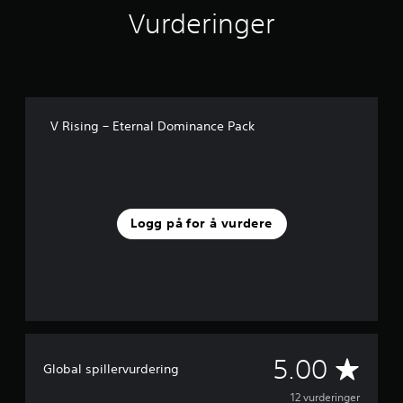
r
Vurderinger
d
e
r
i
n
g
V Rising – Eternal Dominance Pack
e
r
Logg på for å vurdere
G
5.00
Global spillervurdering
j
12 vurderinger