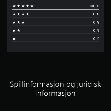
100 %
e
0 %
n
0 %
n
0 %
o
0 %
m
s
n
i
t
Spillinformasjon og juridisk
t
informasjon
l
i