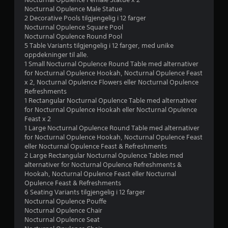
a
Nocturnal Opulence Male Statue
2 Decorative Pools tilgjengelig i 12 farger
1
Nocturnal Opulence Square Pool
Nocturnal Opulence Round Pool
2
5 Table Variants tilgjengelig i 12 farger, med unike
oppdekninger til alle.
v
1 Small Nocturnal Opulence Round Table med alternativer
for Nocturnal Opulence Hookah, Nocturnal Opulence Feast
x 2, Nocturnal Opulence Flowers eller Nocturnal Opulence
u
Refreshments
1 Rectangular Nocturnal Opulence Table med alternativer
r
for Nocturnal Opulence Hookah eller Nocturnal Opulence
Feast x 2
d
1 Large Nocturnal Opulence Round Table med alternativer
for Nocturnal Opulence Hookah, Nocturnal Opulence Feast
e
eller Nocturnal Opulence Feast & Refreshments
2 Large Rectangular Nocturnal Opulence Tables med
r
alternativer for Nocturnal Opulence Refreshments &
Hookah, Nocturnal Opulence Feast eller Nocturnal
i
Opulence Feast & Refreshments
6 Seating Variants tilgjengelig i 12 farger
n
Nocturnal Opulence Pouffe
Nocturnal Opulence Chair
g
Nocturnal Opulence Seat