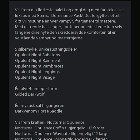
g
Vis frem din flotteste palett og omgi deg med førsteklasses
luksus med Eternal Dominance Pack! Det forgylte slottet
v
ditt vil misunne enhver vampyr, fra tjenere til mestere.
Med glitrende bassenger, fontener og edelstener kan selv
u
fangene dine nyte den skreddersydde komforten til en
velstående vampyr og mesterhjerne.
r
5 silkemyke, unike rustningsdeler
d
Opulent Night Sabatons
Opulent Night Rainment
e
Opulent Night Vambraces
Opulent Night Leggings
r
Opulent Night Visage
i
Én ulve-hamløperform
Gilded Darkwolf
n
Én mystisk sal til gangeren
g
Darkvenom Horse Saddle
Vis frem kraften i Nocturnal Opulence
5
Nocturnal Opulence Coffin tilgjengelig i 12 farger
Nocturnal Opulence Waygate tilgjengelig i 12 farger
s
Nocturnal Opulence Throne tilgjengelig i 12 farger