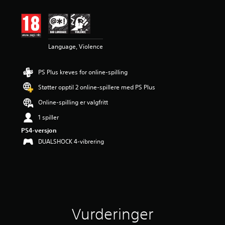
e
r
i
n
g
Language, Violence
e
r
PS Plus kreves for online-spilling
Støtter opptil 2 online-spillere med PS Plus
Online-spilling er valgfritt
1 spiller
PS4-versjon
DUALSHOCK 4-vibrering
Vurderinger