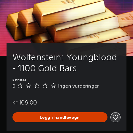
Wolfenstein: Youngblood 
- 1100 Gold Bars
Bethesda
0
Ingen vurderinger
I
n
g
kr 109,00
e
n
v
Legg i handlevogn
u
r
d