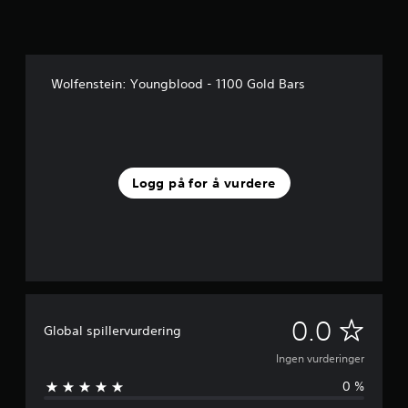
Wolfenstein: Youngblood - 1100 Gold Bars
Logg på for å vurdere
I
0.0
Global spillervurdering
n
Ingen vurderinger
0 %
g