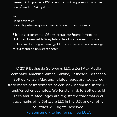
denne på din primære PS4, men man må logge inn for å bruke 
den på andre PS4-systemer.
Se 
Helseadvarsler
 for viktig informasjon om helse før du bruker produktet.
Biblioteksprogrammer ©Sony Interactive Entertainment Inc. 
Eksklusivt lisensiert til Sony Interactive Entertainment Europe. 
Bruksvilkår for programvare gjelder, se eu.playstation.com/legal 
for fullstendige bruksrettigheter.
© 2019 Bethesda Softworks LLC, a ZeniMax Media
company. MachineGames, Arkane, Bethesda, Bethesda
Softworks, ZeniMax and related logos are registered
trademarks or trademarks of ZeniMax Media Inc. in the U.S.
and/or other countries. Wolfenstein, id, id Software, id
Tech and related logos are registered trademarks or
trademarks of id Software LLC in the U.S. and/or other
countries. All Rights Reserved.
Personvernerklæring for spill og EULA