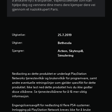
å anskaffe nytt kraftpanser, våpenutseender som kan
r
hjelpe deg og vennene dine mens dere kjemper dere vei
gjennom et naziokkupert Paris.
Utgivelse:
25.7.2019
Utgiver:
Bethesda
Sjangrer:
Action, Skytespill,
Simulering
Nedlasting av dette produktet er underlagt PlayStation 
Networks tjenestevilkår og brukervilkår for programvare, samt 
andre eventuelle retningslinjer som gjelder spesifikt for dette 
produktet. Ikke last ned dette produktet hvis du ikke godtar 
disse vilkårene. Se tjenestevilkårene for å få mer viktig 
informasjon.
Engangslisensavgift for nedlasting til flere PS4-systemer. 
Innlogging på PlayStation Network kreves ikke for å bruke 