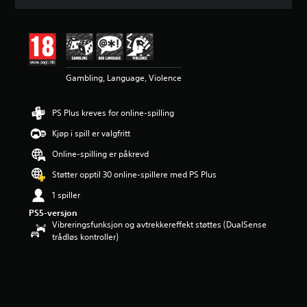
i
t
t
l
i
g
v
Gambling, Language, Violence
u
r
PS Plus kreves for online-spilling
d
e
Kjøp i spill er valgfritt
r
i
Online-spilling er påkrevd
n
Støtter opptil 30 online-spillere med PS Plus
g
4
1 spiller
.
4
PS5-versjon
Vibreringsfunksjon og avtrekkereffekt støttes (DualSense
2
trådløs kontroller)
s
t
j
e
r
n