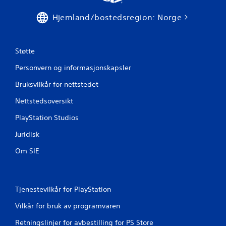
i
Hjemland/bostedsregion: Norge
n
g
Støtte
e
Personvern og informasjonskapsler
Bruksvilkår for nettstedet
r
Nettstedsoversikt
PlayStation Studios
Juridisk
Om SIE
Tjenestevilkår for PlayStation
Vilkår for bruk av programvaren
Retningslinjer for avbestilling for PS Store