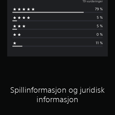
j
19 vurderinger
79 %
e
5 %
n
5 %
n
0 %
o
11 %
m
s
n
i
t
Spillinformasjon og juridisk
t
informasjon
l