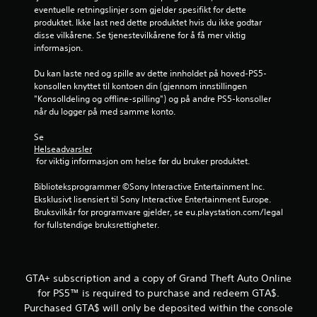
.
eventuelle retningslinjer som gjelder spesifikt for dette 
4
produktet. Ikke last ned dette produktet hvis du ikke godtar 
disse vilkårene. Se tjenestevilkårene for å få mer viktig 
2
informasjon.
s
Du kan laste ned og spille av dette innholdet på hoved-PS5-
konsollen knyttet til kontoen din (gjennom innstillingen 
"Konsolldeling og offline-spilling") og på andre PS5-konsoller 
t
når du logger på med samme konto.
j
Se 
Helseadvarsler
e
 for viktig informasjon om helse før du bruker produktet.
r
Biblioteksprogrammer ©Sony Interactive Entertainment Inc. 
Eksklusivt lisensiert til Sony Interactive Entertainment Europe. 
n
Bruksvilkår for programvare gjelder, se eu.playstation.com/legal 
for fullstendige bruksrettigheter.
e
r
GTA+ subscription and a copy of Grand Theft Auto Online
a
for PS5™ is required to purchase and redeem GTA$.
Purchased GTA$ will only be deposited within the console
v