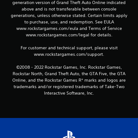
generation version of Grand Theft Auto Online indicated
5
above and is not transferable between console
generations, unless otherwise stated. Certain limits apply
f
to purchase, use, and redemption. See EULA
www.rockstargames.com/eula and Terms of Service
r
www.rockstargames.com/legal for details.
a
For customer and technical support, please visit
1
www.rockstargames.com/support.
9
©2008 - 2022 Rockstar Games, Inc. Rockstar Games,
Rockstar North, Grand Theft Auto, the GTA Five, the GTA
v
Online, and the Rockstar Games R* marks and logos are
trademarks and/or registered trademarks of Take-Two
u
Interactive Software, Inc.
r
d
e
r