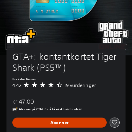
GTA+: kontantkortet Tiger 
Shark (PS5™)
Rockstar Games
4.42
19 vurderinger
G
j
e
kr 47,00
n
n
Abonner på GTA+ for å få eksklusivt innhold
o
m
Abonner
s
n