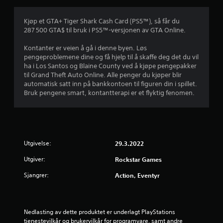
i
g
Kjøp et GTA+ Tiger Shark Cash Card (PS5™), så får du
287 500 GTA$ til bruk i PS5™-versjonen av GTA Online.
v
Kontanter er veien å gå i denne byen. Løs
u
pengeproblemene dine og få hjelp til å skaffe deg det du vil
ha i Los Santos og Blaine County ved å kjøpe pengepakker
r
til Grand Theft Auto Online. Alle penger du kjøper blir
automatisk satt inn på bankkontoen til figuren din i spillet.
d
Bruk pengene smart, kontantterapi er et flyktig fenomen.
e
r
Utgivelse:
29.3.2022
i
Utgiver:
Rockstar Games
n
Sjangrer:
Action, Eventyr
g
4
Nedlasting av dette produktet er underlagt PlayStations 
tjenestevilkår og brukervilkår for programvare, samt andre 