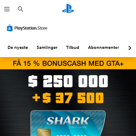
S
ø
k
De nyeste
Samlinger
Tilbud
Abonnementer
Utf