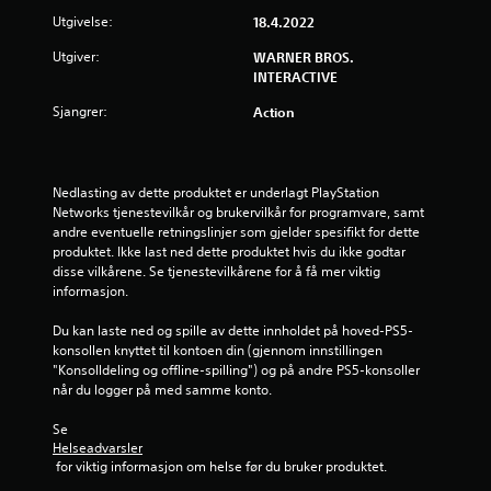
e
Utgivelse:
18.4.2022
r
Utgiver:
WARNER BROS.
INTERACTIVE
i
Sjangrer:
Action
n
g
Nedlasting av dette produktet er underlagt PlayStation 
4
Networks tjenestevilkår og brukervilkår for programvare, samt 
andre eventuelle retningslinjer som gjelder spesifikt for dette 
produktet. Ikke last ned dette produktet hvis du ikke godtar 
.
disse vilkårene. Se tjenestevilkårene for å få mer viktig 
informasjon.
5
Du kan laste ned og spille av dette innholdet på hoved-PS5-
2
konsollen knyttet til kontoen din (gjennom innstillingen 
"Konsolldeling og offline-spilling") og på andre PS5-konsoller 
s
når du logger på med samme konto.
t
Se 
Helseadvarsler
j
 for viktig informasjon om helse før du bruker produktet.