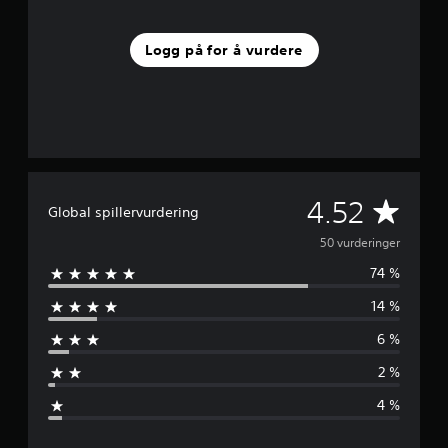
5
0
Logg på for å vurdere
v
u
r
d
e
r
i
n
g
G
4.52
Global spillervurdering
e
r
j
50 vurderinger
74 %
e
14 %
n
6 %
n
2 %
o
4 %
m