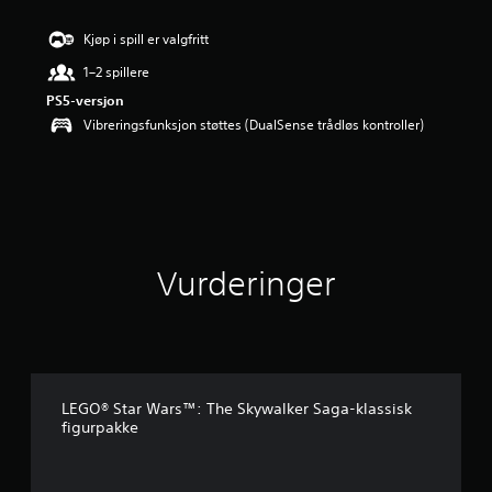
r
d
Kjøp i spill er valgfritt
e
1–2 spillere
r
i
PS5-versjon
n
Vibreringsfunksjon støttes (DualSense trådløs kontroller)
g
4
.
5
2
s
t
j
Vurderinger
e
r
n
e
r
a
LEGO® Star Wars™: The Skywalker Saga-klassisk
v
figurpakke
5
f
r
a