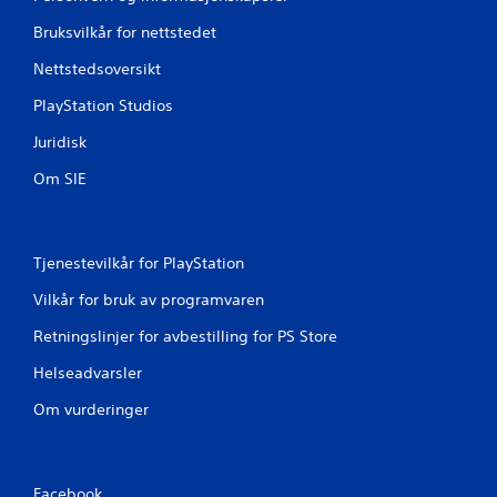
0
Bruksvilkår for nettstedet
v
Nettstedsoversikt
u
PlayStation Studios
r
Juridisk
d
Om SIE
e
r
Tjenestevilkår for PlayStation
i
Vilkår for bruk av programvaren
n
Retningslinjer for avbestilling for PS Store
g
Helseadvarsler
Om vurderinger
e
r
Facebook