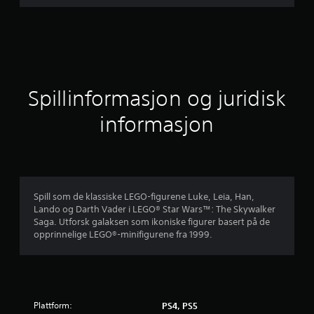
s
n
i
t
Spillinformasjon og juridisk
t
informasjon
l
i
g
Spill som de klassiske LEGO-figurene Luke, Leia, Han,
Lando og Darth Vader i LEGO® Star Wars™: The Skywalker
v
Saga. Utforsk galaksen som ikoniske figurer basert på de
opprinnelige LEGO®-minifigurene fra 1999.
u
r
d
Plattform:
PS4, PS5