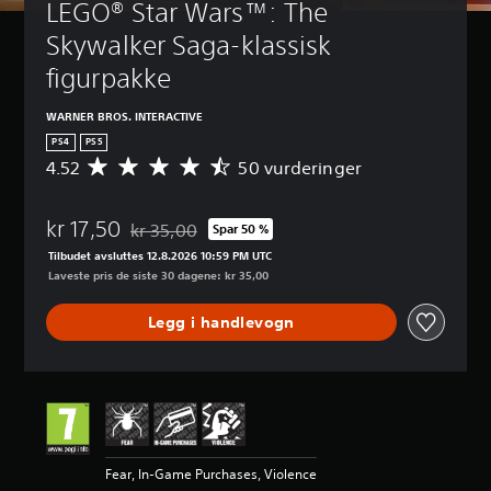
LEGO® Star Wars™: The 
Skywalker Saga-klassisk 
figurpakke
WARNER BROS. INTERACTIVE
PS4
PS5
4.52
50 vurderinger
G
j
e
kr 17,50
n
kr 35,00
Spar 50 %
Nedsatt fra opprinnelig pris på kr 35,00
n
Tilbudet avsluttes 12.8.2026 10:59 PM UTC
o
Laveste pris de siste 30 dagene: kr 35,00
m
s
Legg i handlevogn
n
i
t
t
l
i
g
v
Fear, In-Game Purchases, Violence
u