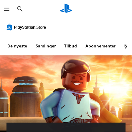
S
ø
k
De nyeste
Samlinger
Tilbud
Abonnementer
Utf