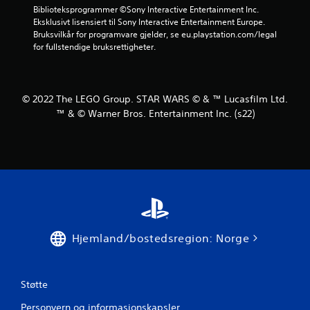
e
Biblioteksprogrammer ©Sony Interactive Entertainment Inc. 
Eksklusivt lisensiert til Sony Interactive Entertainment Europe. 
r
Bruksvilkår for programvare gjelder, se eu.playstation.com/legal 
for fullstendige bruksrettigheter.
n
e
© 2022 The LEGO Group. STAR WARS © & ™ Lucasfilm Ltd.
r
™ & © Warner Bros. Entertainment Inc. (s22)
a
v
5
f
r
Hjemland/bostedsregion: Norge
a
Støtte
5
Personvern og informasjonskapsler