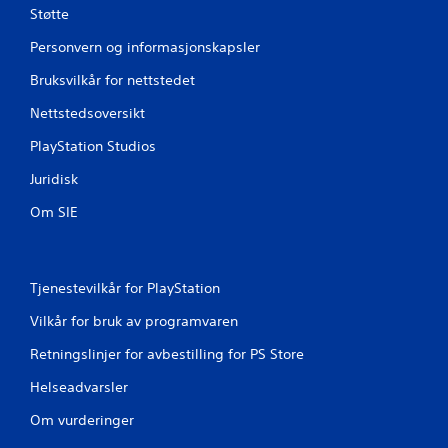
r
Støtte
Personvern og informasjonskapsler
d
Bruksvilkår for nettstedet
e
Nettstedsoversikt
r
PlayStation Studios
i
Juridisk
n
Om SIE
g
e
Tjenestevilkår for PlayStation
r
Vilkår for bruk av programvaren
Retningslinjer for avbestilling for PS Store
Helseadvarsler
Om vurderinger