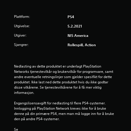
r
Plattform:
PS4
d
Utgivelse:
5.2.2021
e
Utgiver:
NIS America
r
Sjangrer:
Rollespill, Action
i
n
Nedlasting av dette produktet er underlagt PlayStation 
g
Networks tjenestevilkår og brukervilkår for programvare, samt 
andre eventuelle retningslinjer som gjelder spesifikt for dette 
1
produktet. Ikke last ned dette produktet hvis du ikke godtar 
disse vilkårene. Se tjenestevilkårene for å få mer viktig 
informasjon.
s
Engangslisensavgift for nedlasting til flere PS4-systemer. 
t
Innlogging på PlayStation Network kreves ikke for å bruke 
denne på din primære PS4, men man må logge inn for å bruke 
j
den på andre PS4-systemer.
e
Se 