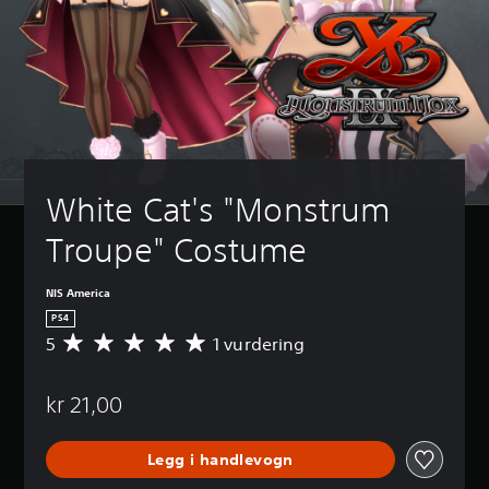
White Cat's "Monstrum 
Troupe" Costume
NIS America
PS4
5
1 vurdering
G
j
e
kr 21,00
n
n
o
Legg i handlevogn
m
s