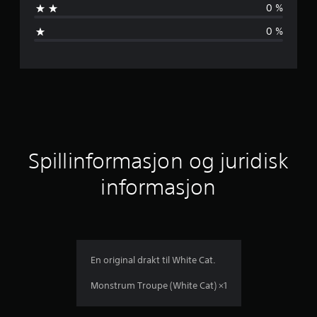
0 %
o
0 %
m
s
n
i
t
Spillinformasjon og juridisk
t
informasjon
l
i
g
En original drakt til White Cat.
v
Monstrum Troupe (White Cat) ×1
u