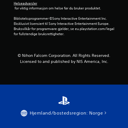
Helseadvarsler
r
 for viktig informasjon om helse før du bruker produktet.
n
Biblioteksprogrammer ©Sony Interactive Entertainment Inc. 
Eksklusivt lisensiert til Sony Interactive Entertainment Europe. 
e
Bruksvilkår for programvare gjelder, se eu.playstation.com/legal 
for fullstendige bruksrettigheter.
a
v
© Nihon Falcom Corporation. All Rights Reserved.
5
Licensed to and published by NIS America, Inc.
f
r
a
1
v
Hjemland/bostedsregion: Norge
u