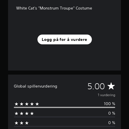
a
White Cat's "Monstrum Troupe" Costume
v
5
f
r
a
1
Logg på for å vurdere
v
u
r
d
e
r
i
n
g
G
5.00
Global spillervurdering
e
r
j
1 vurdering
100 %
e
0 %
n
0 %
n