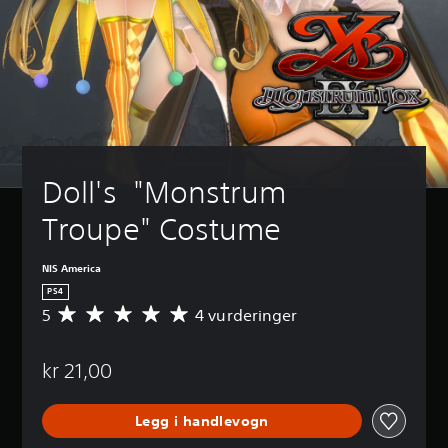
Doll's  "Monstrum 
Troupe" Costume
NIS America
PS4
5
4 vurderinger
G
j
e
kr 21,00
n
n
o
Legg i handlevogn
m
s