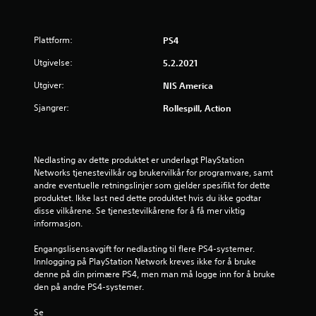
r
Plattform:
PS4
d
Utgivelse:
5.2.2021
e
Utgiver:
NIS America
r
Sjangrer:
Rollespill, Action
i
n
Nedlasting av dette produktet er underlagt PlayStation 
g
Networks tjenestevilkår og brukervilkår for programvare, samt 
andre eventuelle retningslinjer som gjelder spesifikt for dette 
5
produktet. Ikke last ned dette produktet hvis du ikke godtar 
disse vilkårene. Se tjenestevilkårene for å få mer viktig 
informasjon.
s
Engangslisensavgift for nedlasting til flere PS4-systemer. 
t
Innlogging på PlayStation Network kreves ikke for å bruke 
denne på din primære PS4, men man må logge inn for å bruke 
j
den på andre PS4-systemer.
e
Se 