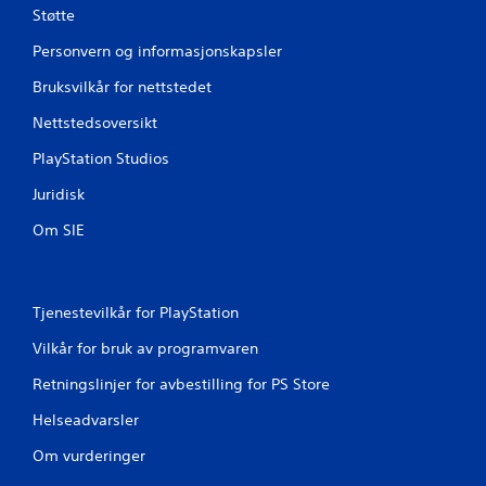
u
Støtte
Personvern og informasjonskapsler
r
Bruksvilkår for nettstedet
d
Nettstedsoversikt
e
PlayStation Studios
r
Juridisk
i
Om SIE
n
g
Tjenestevilkår for PlayStation
e
Vilkår for bruk av programvaren
r
Retningslinjer for avbestilling for PS Store
Helseadvarsler
Om vurderinger