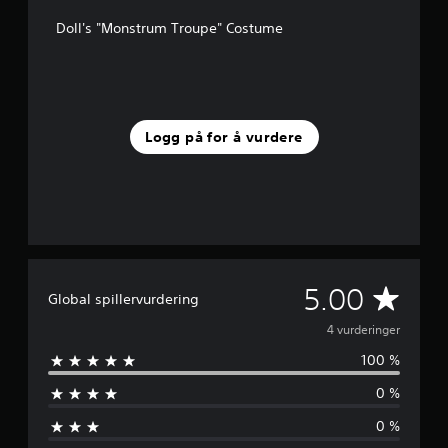
a
Doll's "Monstrum Troupe" Costume
v
5
f
r
a
4
Logg på for å vurdere
v
u
r
d
e
r
i
n
g
G
5.00
Global spillervurdering
e
r
j
4 vurderinger
100 %
e
0 %
n
0 %
n