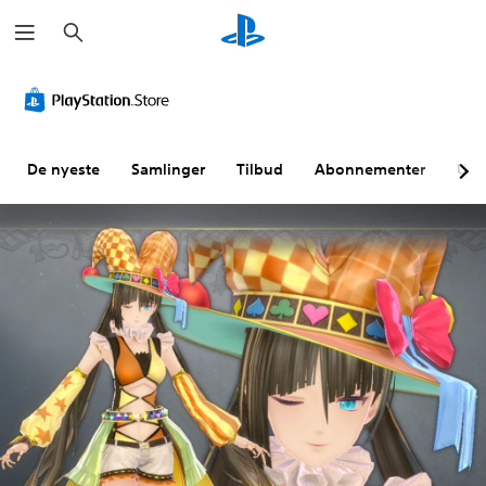
S
ø
k
De nyeste
Samlinger
Tilbud
Abonnementer
Utf