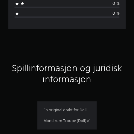
0 %
o
0 %
m
s
n
i
t
Spillinformasjon og juridisk
t
informasjon
l
i
g
En original drakt for Doll.
v
Monstrum Troupe (Doll) ×1
u