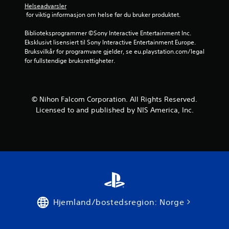
Helseadvarsler
r
 for viktig informasjon om helse før du bruker produktet.
n
Biblioteksprogrammer ©Sony Interactive Entertainment Inc. 
Eksklusivt lisensiert til Sony Interactive Entertainment Europe. 
e
Bruksvilkår for programvare gjelder, se eu.playstation.com/legal 
for fullstendige bruksrettigheter.
r
a
© Nihon Falcom Corporation. All Rights Reserved.
v
Licensed to and published by NIS America, Inc.
5
f
r
a
4
Hjemland/bostedsregion: Norge
v