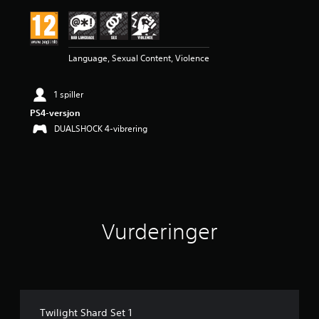
r
i
n
g
Language, Sexual Content, Violence
e
r
1 spiller
PS4-versjon
DUALSHOCK 4-vibrering
Vurderinger
Twilight Shard Set 1