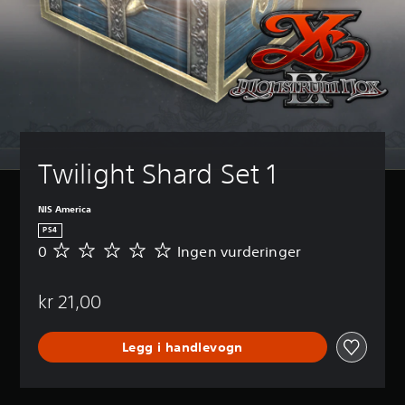
Twilight Shard Set 1
NIS America
PS4
0
Ingen vurderinger
I
n
g
kr 21,00
e
n
v
Legg i handlevogn
u
r
d
e