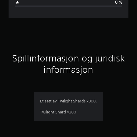
0 %
u
r
d
e
r
Spillinformasjon og juridisk
i
informasjon
n
g
e
Et sett av Twilight Shards x300.
r
Twilight Shard ×300