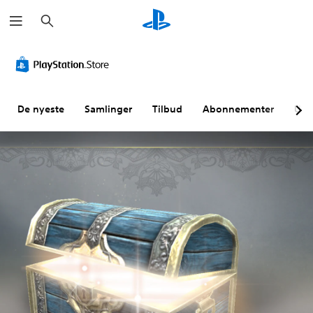
S
ø
k
De nyeste
Samlinger
Tilbud
Abonnementer
Utf