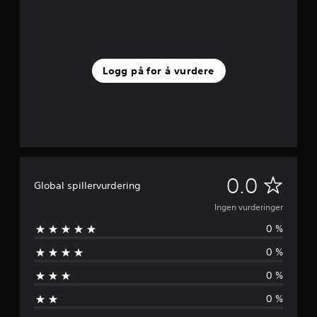
Logg på for å vurdere
I
0.0
Global spillervurdering
n
Ingen vurderinger
0 %
g
0 %
e
0 %
n
0 %
v