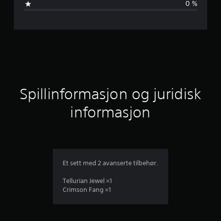
0 %
m
s
n
i
t
Spillinformasjon og juridisk
t
informasjon
l
i
g
Et sett med 2 avanserte tilbehør.
v
Tellurian Jewel ×1
Crimson Fang ×1
u
r