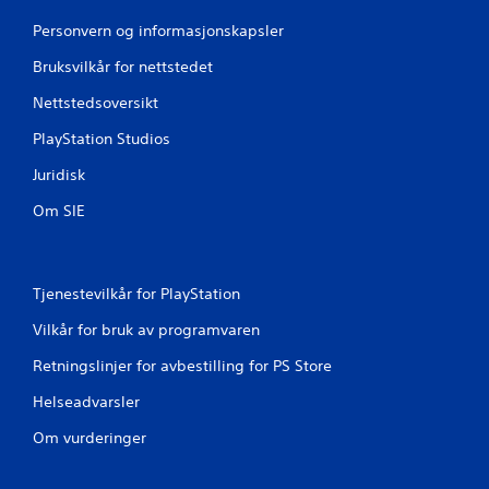
r
Personvern og informasjonskapsler
d
Bruksvilkår for nettstedet
e
Nettstedsoversikt
r
PlayStation Studios
Juridisk
i
Om SIE
n
g
Tjenestevilkår for PlayStation
e
Vilkår for bruk av programvaren
r
Retningslinjer for avbestilling for PS Store
Helseadvarsler
Om vurderinger