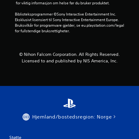
 for viktig informasjon om helse før du bruker produktet.
n
Biblioteksprogrammer ©Sony Interactive Entertainment Inc. 
e
Eksklusivt lisensiert til Sony Interactive Entertainment Europe. 
Bruksvilkår for programvare gjelder, se eu.playstation.com/legal 
r
for fullstendige bruksrettigheter.
a
v
© Nihon Falcom Corporation. All Rights Reserved.
Licensed to and published by NIS America, Inc.
5
f
r
a
2
Hjemland/bostedsregion: Norge
v
u
Støtte