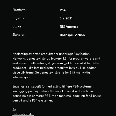
d
Plattform:
PS4
e
Utgivelse:
5.2.2021
r
Utgiver:
NIS America
i
Sjangrer:
Rollespill, Action
n
g
Nedlasting av dette produktet er underlagt PlayStation 
Networks tjenestevilkår og brukervilkår for programvare, samt 
5
andre eventuelle retningslinjer som gjelder spesifikt for dette 
produktet. Ikke last ned dette produktet hvis du ikke godtar 
disse vilkårene. Se tjenestevilkårene for å få mer viktig 
s
informasjon.
t
Engangslisensavgift for nedlasting til flere PS4-systemer. 
Innlogging på PlayStation Network kreves ikke for å bruke 
j
denne på din primære PS4, men man må logge inn for å bruke 
den på andre PS4-systemer.
e
Se 
r
Helseadvarsler