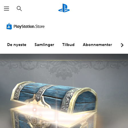
S
ø
k
De nyeste
Samlinger
Tilbud
Abonnementer
Utf