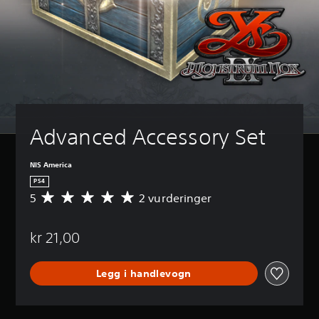
Advanced Accessory Set
NIS America
PS4
5
2 vurderinger
G
j
e
kr 21,00
n
n
o
Legg i handlevogn
m
s
n
i