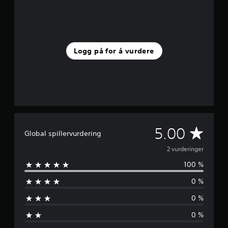
5
f
r
a
2
Logg på for å vurdere
v
u
r
d
e
r
i
n
g
G
5.00
Global spillervurdering
e
r
j
2 vurderinger
100 %
e
0 %
n
0 %
n
0 %
o