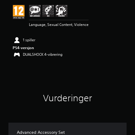
t
t
l
i
Language, Sexual Content, Violence
g
v
u
1 spiller
r
d
PS4-versjon
e
DUALSHOCK 4-vibrering
r
i
n
g
5
s
t
Vurderinger
j
e
r
n
e
r
a
Advanced Accessory Set
v