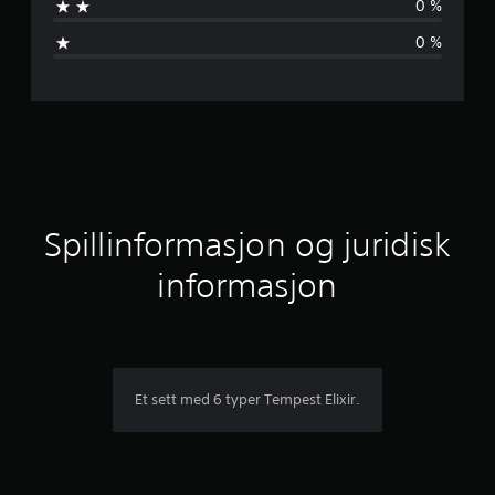
0 %
v
0 %
u
r
d
e
r
Spillinformasjon og juridisk
i
informasjon
n
g
e
Et sett med 6 typer Tempest Elixir.
r