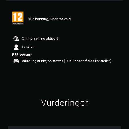
e
r
i
Mild banning, Moderat vold
n
g
e
r
Offline-spilling aktivert
1 spiller
PS5-versjon
Vibreringsfunksjon støttes (DualSense trådløs kontroller)
Vurderinger