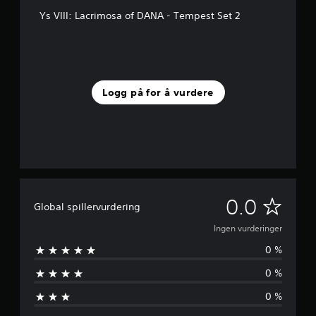
Ys VIII: Lacrimosa of DANA - Tempest Set 2
Logg på for å vurdere
I
0.0
Global spillervurdering
n
Ingen vurderinger
0 %
g
0 %
e
0 %
n