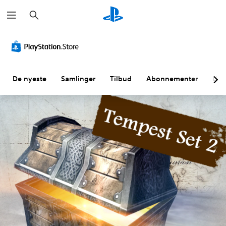
S
ø
k
De nyeste
Samlinger
Tilbud
Abonnementer
Utf