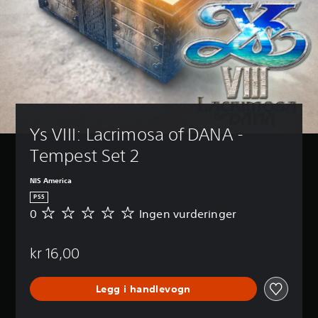
Ys VIII: Lacrimosa of DANA - 
Tempest Set 2
NIS America
PS5
0
Ingen vurderinger
I
n
g
kr 16,00
e
n
v
Legg i handlevogn
u
r
d