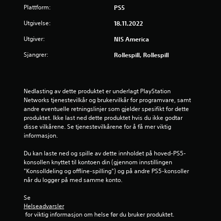
Plattform:
PS5
Utgivelse:
18.11.2022
Utgiver:
NIS America
Sjangrer:
Rollespill, Rollespill
Nedlasting av dette produktet er underlagt PlayStation 
Networks tjenestevilkår og brukervilkår for programvare, samt 
andre eventuelle retningslinjer som gjelder spesifikt for dette 
produktet. Ikke last ned dette produktet hvis du ikke godtar 
disse vilkårene. Se tjenestevilkårene for å få mer viktig 
informasjon.
Du kan laste ned og spille av dette innholdet på hoved-PS5-
konsollen knyttet til kontoen din (gjennom innstillingen 
"Konsolldeling og offline-spilling") og på andre PS5-konsoller 
når du logger på med samme konto.
Se 
Helseadvarsler
 for viktig informasjon om helse før du bruker produktet.