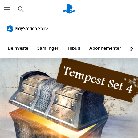
S
ø
k
De nyeste
Samlinger
Tilbud
Abonnementer
Utf