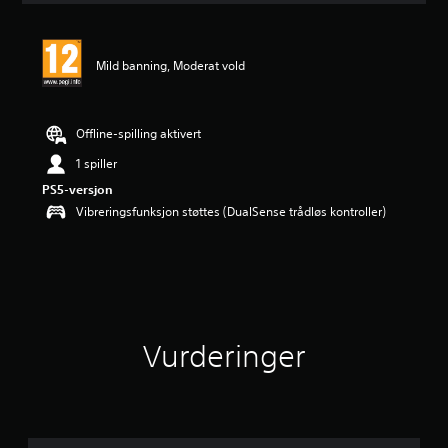
e
r
i
Mild banning, Moderat vold
n
g
e
r
Offline-spilling aktivert
1 spiller
PS5-versjon
Vibreringsfunksjon støttes (DualSense trådløs kontroller)
Vurderinger