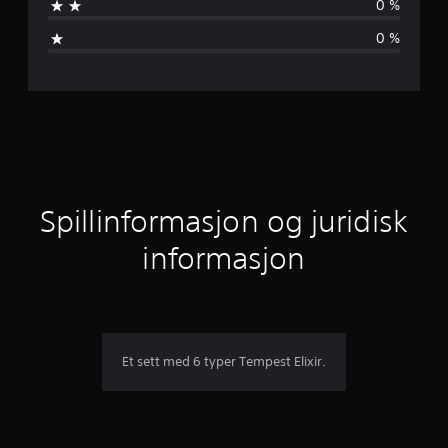
0 %
v
0 %
u
r
d
e
r
Spillinformasjon og juridisk
i
informasjon
n
g
e
Et sett med 6 typer Tempest Elixir.
r