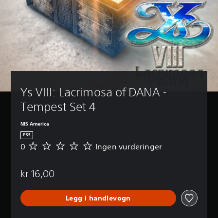
Ys VIII: Lacrimosa of DANA - 
Tempest Set 4
NIS America
PS5
0
Ingen vurderinger
I
n
g
kr 16,00
e
n
v
Legg i handlevogn
u
r
d