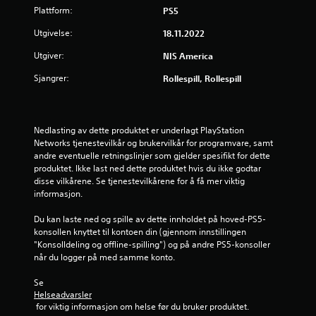
Plattform:
PS5
Utgivelse:
18.11.2022
Utgiver:
NIS America
Sjangrer:
Rollespill, Rollespill
Nedlasting av dette produktet er underlagt PlayStation 
Networks tjenestevilkår og brukervilkår for programvare, samt 
andre eventuelle retningslinjer som gjelder spesifikt for dette 
produktet. Ikke last ned dette produktet hvis du ikke godtar 
disse vilkårene. Se tjenestevilkårene for å få mer viktig 
informasjon.
Du kan laste ned og spille av dette innholdet på hoved-PS5-
konsollen knyttet til kontoen din (gjennom innstillingen 
"Konsolldeling og offline-spilling") og på andre PS5-konsoller 
når du logger på med samme konto.
Se 
Helseadvarsler
 for viktig informasjon om helse før du bruker produktet.