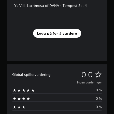
Ys VIII: Lacrimosa of DANA - Tempest Set 4
Logg på for å vurdere
I
0.0
Global spillervurdering
n
Ingen vurderinger
0 %
g
0 %
e
0 %
n