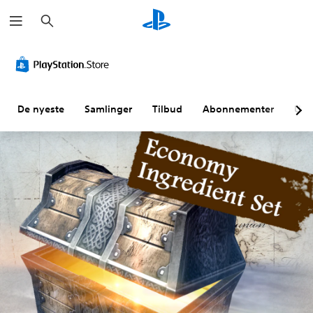
S
ø
k
De nyeste
Samlinger
Tilbud
Abonnementer
Utf