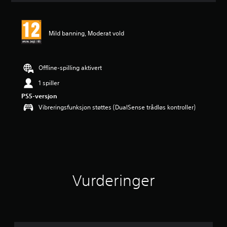
e
r
i
Mild banning, Moderat vold
n
g
e
r
Offline-spilling aktivert
1 spiller
PS5-versjon
Vibreringsfunksjon støttes (DualSense trådløs kontroller)
Vurderinger