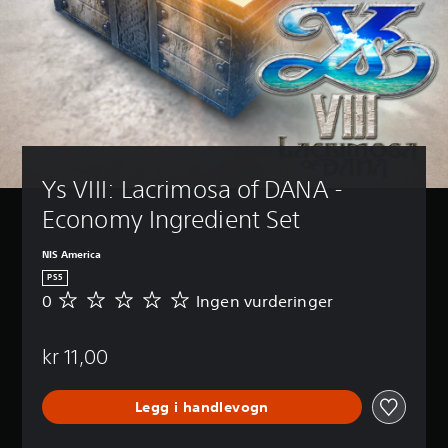
Ys VIII: Lacrimosa of DANA - 
Economy Ingredient Set
NIS America
PS5
0
Ingen vurderinger
I
n
g
kr 11,00
e
n
v
Legg i handlevogn
u
r
d