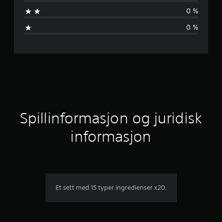
n
0 %
v
0 %
u
r
d
e
r
Spillinformasjon og juridisk
i
informasjon
n
g
e
Et sett med 15 typer ingredienser x20.
r