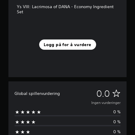
Ys VIII: Lacrimosa of DANA - Economy Ingredient
Set
Logg på for å vurdere
I
0.0
Global spillervurdering
n
Ingen vurderinger
0 %
g
0 %
e
0 %