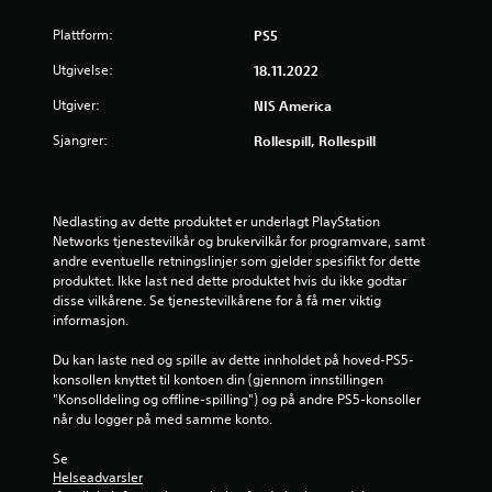
Plattform:
PS5
Utgivelse:
18.11.2022
Utgiver:
NIS America
Sjangrer:
Rollespill, Rollespill
Nedlasting av dette produktet er underlagt PlayStation 
Networks tjenestevilkår og brukervilkår for programvare, samt 
andre eventuelle retningslinjer som gjelder spesifikt for dette 
produktet. Ikke last ned dette produktet hvis du ikke godtar 
disse vilkårene. Se tjenestevilkårene for å få mer viktig 
informasjon.
Du kan laste ned og spille av dette innholdet på hoved-PS5-
konsollen knyttet til kontoen din (gjennom innstillingen 
"Konsolldeling og offline-spilling") og på andre PS5-konsoller 
når du logger på med samme konto.
Se 
Helseadvarsler