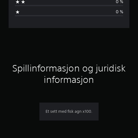
0 %
v
0 %
u
r
d
e
r
Spillinformasjon og juridisk
i
informasjon
n
g
e
Et sett med fisk agn x100.
r