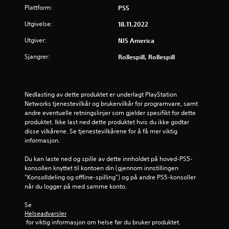
Plattform:
PS5
Utgivelse:
18.11.2022
Utgiver:
NIS America
Sjangrer:
Rollespill, Rollespill
Nedlasting av dette produktet er underlagt PlayStation 
Networks tjenestevilkår og brukervilkår for programvare, samt 
andre eventuelle retningslinjer som gjelder spesifikt for dette 
produktet. Ikke last ned dette produktet hvis du ikke godtar 
disse vilkårene. Se tjenestevilkårene for å få mer viktig 
informasjon.
Du kan laste ned og spille av dette innholdet på hoved-PS5-
konsollen knyttet til kontoen din (gjennom innstillingen 
"Konsolldeling og offline-spilling") og på andre PS5-konsoller 
når du logger på med samme konto.
Se 
Helseadvarsler
 for viktig informasjon om helse før du bruker produktet.