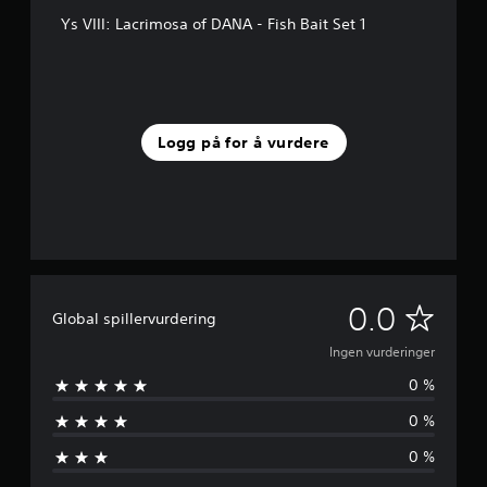
Ys VIII: Lacrimosa of DANA - Fish Bait Set 1
Logg på for å vurdere
I
0.0
Global spillervurdering
n
Ingen vurderinger
0 %
g
0 %
e
0 %
n