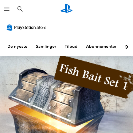
S
ø
k
De nyeste
Samlinger
Tilbud
Abonnementer
Utf