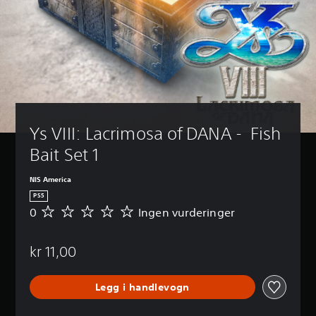
Ys VIII: Lacrimosa of DANA -  Fish 
Bait Set 1
NIS America
PS5
0
Ingen vurderinger
I
n
g
kr 11,00
e
n
v
Legg i handlevogn
u
r
d