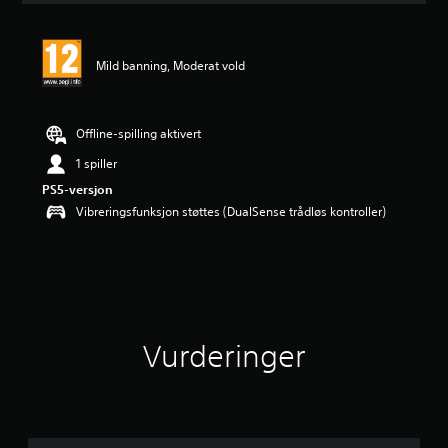
e
r
i
Mild banning, Moderat vold
n
g
e
r
Offline-spilling aktivert
1 spiller
PS5-versjon
Vibreringsfunksjon støttes (DualSense trådløs kontroller)
Vurderinger