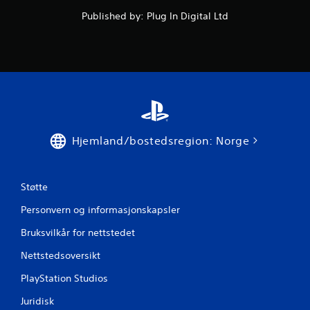
v
Published by: Plug In Digital Ltd
5
f
r
a
2
Hjemland/bostedsregion: Norge
v
u
Støtte
r
Personvern og informasjonskapsler
d
Bruksvilkår for nettstedet
e
Nettstedsoversikt
PlayStation Studios
r
Juridisk
i