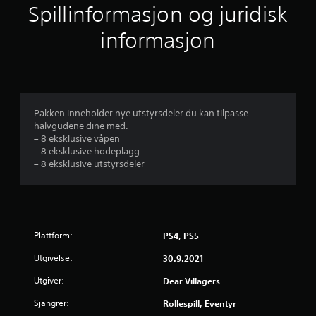
t
Spillinformasjon og juridisk
t
informasjon
l
i
g
Pakken inneholder nye utstyrsdeler du kan tilpasse
halvgudene dine med.
v
– 8 eksklusive våpen
– 8 eksklusive hodeplagg
u
– 8 eksklusive utstyrsdeler
r
d
Plattform:
PS4, PS5
e
Utgivelse:
30.9.2021
r
Utgiver:
Dear Villagers
i
Sjangrer:
Rollespill, Eventyr