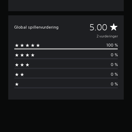
d
e
r
i
G
5.00
n
Global spillervurdering
g
j
2 vurderinger
e
r
100 %
e
0 %
n
0 %
n
0 %
o
0 %
m
s
n
i