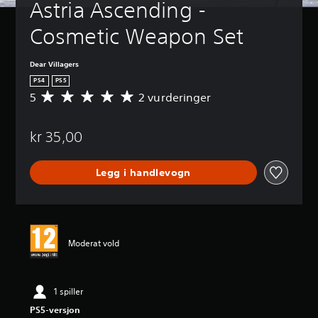
Astria Ascending - 
Cosmetic Weapon Set
Dear Villagers
PS4
PS5
5
2 vurderinger
G
j
e
kr 35,00
n
n
o
Legg i handlevogn
m
s
n
i
t
t
Moderat vold
l
i
g
v
1 spiller
u
PS5-versjon
r