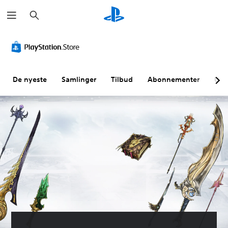
S
ø
k
De nyeste
Samlinger
Tilbud
Abonnementer
Utf