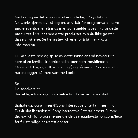
n
g
Nedlasting av dette produktet er underlagt PlayStation 
5
Networks tjenestevilkår og brukervilkår for programvare, samt 
andre eventuelle retningslinjer som gjelder spesifikt for dette 
produktet. Ikke last ned dette produktet hvis du ikke godtar 
s
disse vilkårene. Se tjenestevilkårene for å få mer viktig 
informasjon.
t
Du kan laste ned og spille av dette innholdet på hoved-PS5-
j
konsollen knyttet til kontoen din (gjennom innstillingen 
"Konsolldeling og offline-spilling") og på andre PS5-konsoller 
e
når du logger på med samme konto.
r
Se 
Helseadvarsler
n
 for viktig informasjon om helse før du bruker produktet.
e
Biblioteksprogrammer ©Sony Interactive Entertainment Inc. 
Eksklusivt lisensiert til Sony Interactive Entertainment Europe. 
r
Bruksvilkår for programvare gjelder, se eu.playstation.com/legal 
for fullstendige bruksrettigheter.
a