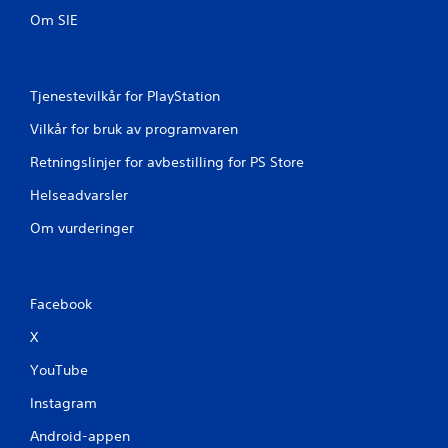
Om SIE
n
g
Tjenestevilkår for PlayStation
e
Vilkår for bruk av programvaren
r
Retningslinjer for avbestilling for PS Store
Helseadvarsler
Om vurderinger
Facebook
X
YouTube
Instagram
Android-appen