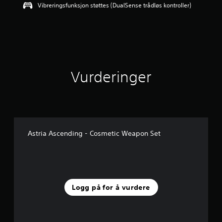
Vibreringsfunksjon støttes (DualSense trådløs kontroller)
d
e
r
i
n
g
5
s
Vurderinger
t
j
e
r
n
e
r
Astria Ascending - Cosmetic Weapon Set
a
v
5
f
r
a
Logg på for å vurdere
2
v
u
r