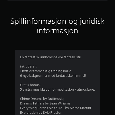
r
i
Spillinformasjon og juridisk
n
informasjon
g
4
.
En fantastisk innholdspakke fantasy-stil!
7
inkluderer:
1
1 nytt drømmeaktig treningsmiljø!
6 nye bakgrunner med fantastiske himmel!
s
Gratis bonus:
t
5 ekstra musikkspor for meditasjon / atmosfære:
j
Chime Dreams by Duffmusiq
Dreams Tethers by Sean Williams
e
Everything Carries Me to You by Marco Martini
Exploration by Kyle Preston