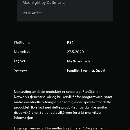
r
Moonlight by Duffmusiq
n
℗+© Artlist
e
r
Plattform:
PS4
a
Utgivelse:
27.5.2020
v
Utgiver:
My World srls
5
Sjangrer:
Familie, Trening, Sport
f
r
Nedlasting av dette produktet er underlagt PlayStation 
Networks tjenestevilkår og brukervilkår for programvare, samt 
a
andre eventuelle retningslinjer som gjelder spesifikt for dette 
produktet. Ikke last ned dette produktet hvis du ikke godtar 
1
disse vilkårene. Se tjenestevilkårene for å få mer viktig 
informasjon.
4
Engangslisensavgift for nedlasting til flere PS4-systemer. 