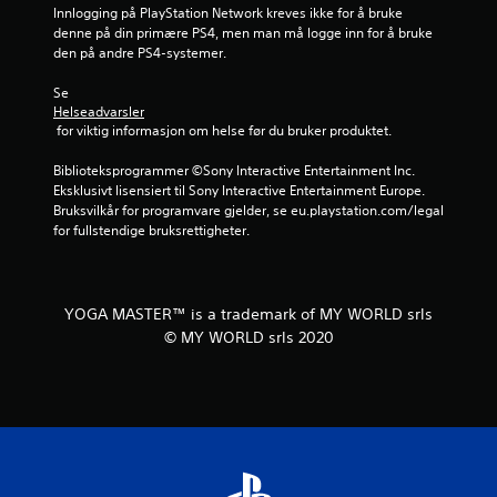
v
Innlogging på PlayStation Network kreves ikke for å bruke 
denne på din primære PS4, men man må logge inn for å bruke 
u
den på andre PS4-systemer.
r
Se 
Helseadvarsler
d
 for viktig informasjon om helse før du bruker produktet.
e
Biblioteksprogrammer ©Sony Interactive Entertainment Inc. 
Eksklusivt lisensiert til Sony Interactive Entertainment Europe. 
r
Bruksvilkår for programvare gjelder, se eu.playstation.com/legal 
for fullstendige bruksrettigheter.
i
n
YOGA MASTER™ is a trademark of MY WORLD srls
g
© MY WORLD srls 2020
e
r