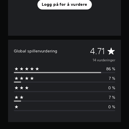
e
Logg på for å vurdere
-
s
p
i
l
l
i
n
G
4.71
g
Global spillervurdering
)
j
14 vurderinger
.
86 %
e
7 %
n
0 %
n
7 %
o
0 %
m
s