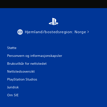
2
v
u
r
Hjemland/bostedsregion: Norge
d
e
Støtte
Personvern og informasjonskapsler
r
Bruksvilkår for nettstedet
i
Nettstedsoversikt
n
PlayStation Studios
g
Juridisk
e
Om SIE
r