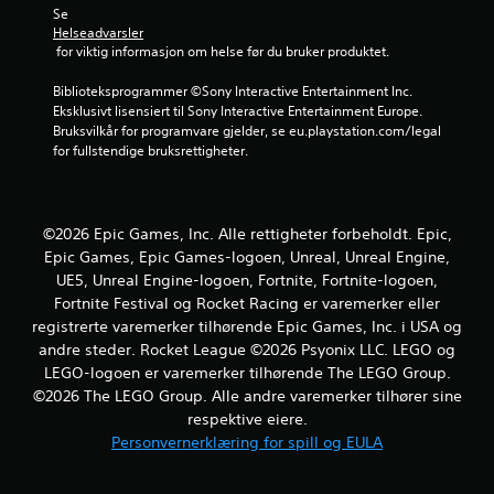
Se 
e
Helseadvarsler
 for viktig informasjon om helse før du bruker produktet.
r
Biblioteksprogrammer ©Sony Interactive Entertainment Inc. 
n
Eksklusivt lisensiert til Sony Interactive Entertainment Europe. 
Bruksvilkår for programvare gjelder, se eu.playstation.com/legal 
e
for fullstendige bruksrettigheter.
r
a
©2026 Epic Games, Inc. Alle rettigheter forbeholdt. Epic,
Epic Games, Epic Games-logoen, Unreal, Unreal Engine,
v
UE5, Unreal Engine-logoen, Fortnite, Fortnite-logoen,
5
Fortnite Festival og Rocket Racing er varemerker eller
registrerte varemerker tilhørende Epic Games, Inc. i USA og
f
andre steder. Rocket League ©2026 Psyonix LLC. LEGO og
LEGO-logoen er varemerker tilhørende The LEGO Group.
r
©2026 The LEGO Group. Alle andre varemerker tilhører sine
respektive eiere.
a
Personvernerklæring for spill og EULA
8