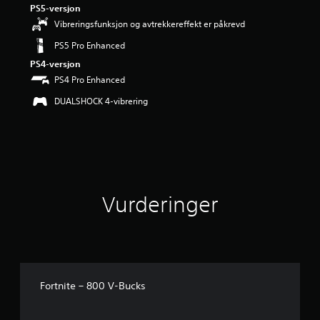
PS5-versjon
r
i
Vibreringsfunksjon og avtrekkereffekt er påkrevd
n
PS5 Pro Enhanced
g
2
PS4-versjon
.
PS4 Pro Enhanced
8
3
DUALSHOCK 4-vibrering
s
t
j
e
r
n
e
Vurderinger
r
a
v
5
f
r
a
Fortnite – 800 V-Bucks
8
2
v