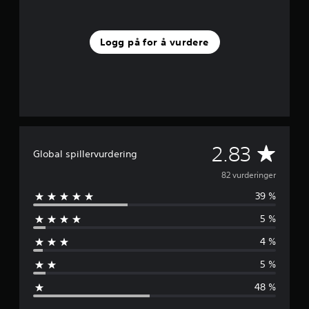
u
r
d
Logg på for å vurdere
e
r
i
n
g
e
r
G
2.83
Global spillervurdering
j
82 vurderinger
39 %
e
5 %
n
4 %
n
5 %
o
48 %
m