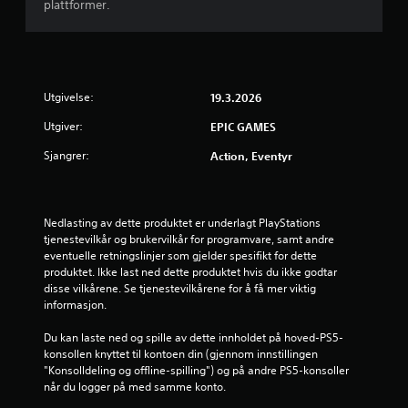
plattformer.
e
r
i
Utgivelse:
19.3.2026
n
Utgiver:
EPIC GAMES
g
Sjangrer:
Action, Eventyr
2
.
Nedlasting av dette produktet er underlagt PlayStations 
tjenestevilkår og brukervilkår for programvare, samt andre 
8
eventuelle retningslinjer som gjelder spesifikt for dette 
produktet. Ikke last ned dette produktet hvis du ikke godtar 
3
disse vilkårene. Se tjenestevilkårene for å få mer viktig 
informasjon.
s
Du kan laste ned og spille av dette innholdet på hoved-PS5-
konsollen knyttet til kontoen din (gjennom innstillingen 
t
"Konsolldeling og offline-spilling") og på andre PS5-konsoller 
når du logger på med samme konto.
j