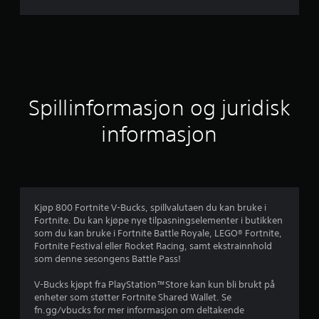
s
n
i
t
Spillinformasjon og juridisk
t
informasjon
l
i
g
Kjøp 800 Fortnite V-Bucks, spillvalutaen du kan bruke i
Fortnite. Du kan kjøpe nye tilpasningselementer i butikken
v
som du kan bruke i Fortnite Battle Royale, LEGO® Fortnite,
Fortnite Festival eller Rocket Racing, samt ekstrainnhold
u
som denne sesongens Battle Pass!
r
V-Bucks kjøpt fra PlayStation™Store kan kun bli brukt på
enheter som støtter Fortnite Shared Wallet. Se
d
fn.gg/vbucks for mer informasjon om deltakende