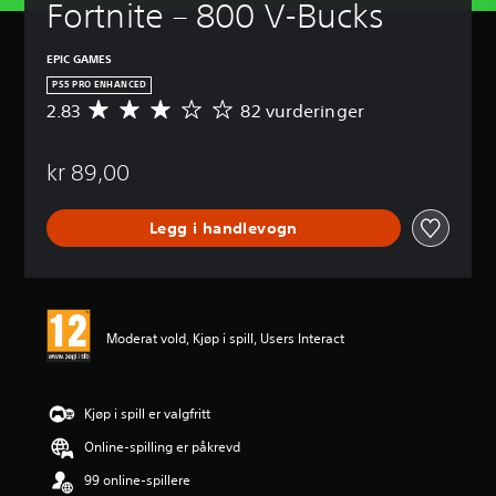
Fortnite – 800 V-Bucks
EPIC GAMES
PS5 PRO ENHANCED
2.83
82 vurderinger
G
j
e
kr 89,00
n
n
o
Legg i handlevogn
m
s
n
i
t
t
Moderat vold, Kjøp i spill, Users Interact
l
i
g
v
Kjøp i spill er valgfritt
u
Online-spilling er påkrevd
r
d
99 online-spillere
e