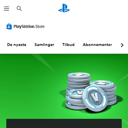
S
ø
k
De nyeste
Samlinger
Tilbud
Abonnementer
Utf