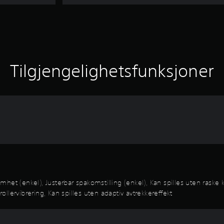
Tilgjengelighetsfunksjoner
somhet (enkel), Justerbar spakomstilling (enkel), Kan spilles uten raske
rollervibrering, Kan spilles uten adaptiv avtrekkereffekt