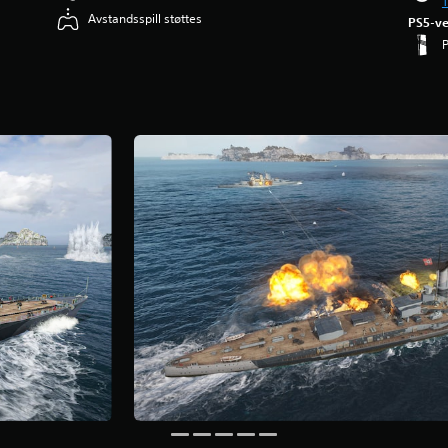
T
Avstandsspill støttes
PS5-ve