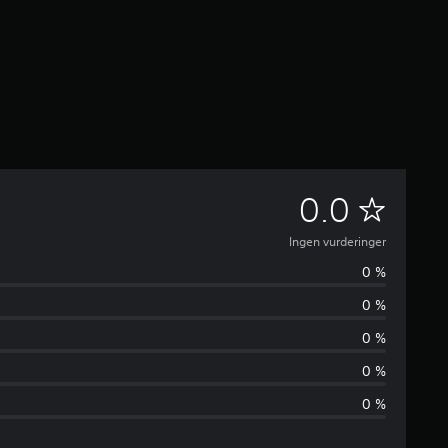
I
0.0
n
Ingen vurderinger
0 %
g
0 %
e
0 %
n
0 %
0 %
v