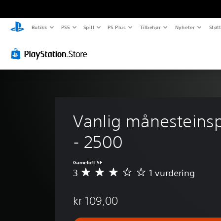
Butikk
PS5
Spill
PS Plus
Tilbehør
Nyheter
Støt
Vanlig månesteins
- 2500
Gameloft SE
3
1 vurdering
G
j
e
kr 109,00
n
n
o