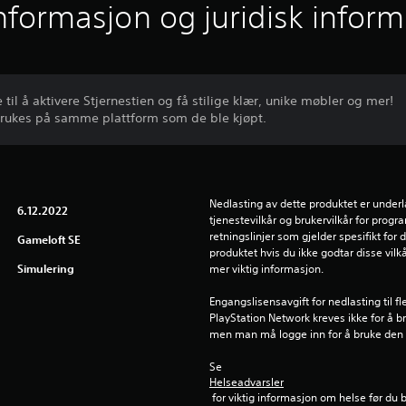
informasjon og juridisk infor
til å aktivere Stjernestien og få stilige klær, unike møbler og mer!
brukes på samme plattform som de ble kjøpt.
Nedlasting av dette produktet er underl
6.12.2022
tjenestevilkår og brukervilkår for prog
retningslinjer som gjelder spesifikt for d
Gameloft SE
produktet hvis du ikke godtar disse vilkå
Simulering
mer viktig informasjon.
Engangslisensavgift for nedlasting til f
PlayStation Network kreves ikke for å b
men man må logge inn for å bruke den
Se 
Helseadvarsler
 for viktig informasjon om helse før du 