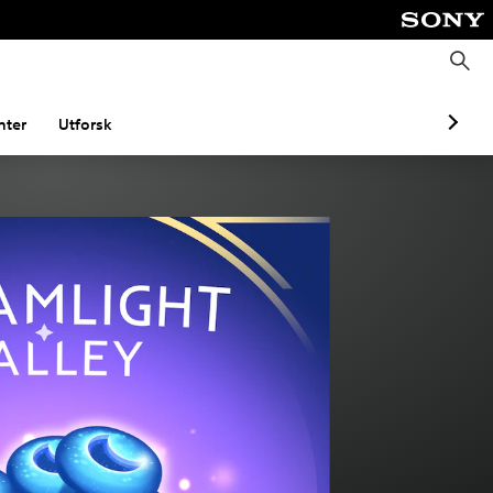
S
ø
k
ter
Utforsk