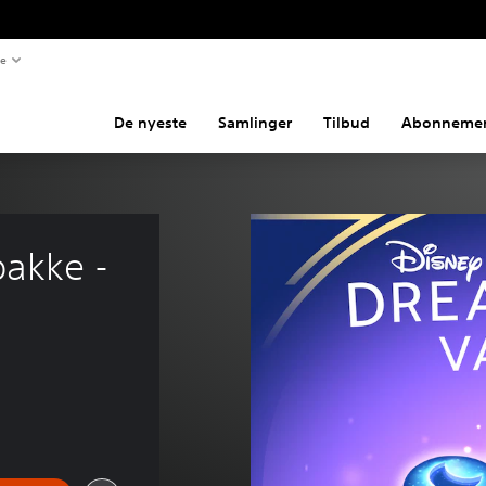
te
De nyeste
Samlinger
Tilbud
Abonnemen
pakke -