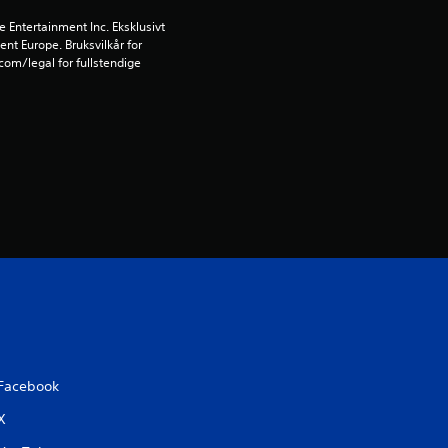
r
Entertainment Inc. Eksklusivt 
ent Europe. Bruksvilkår for 
i
om/legal for fullstendige 
n
g
1
s
t
j
e
Facebook
r
X