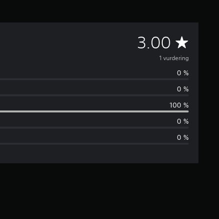
G
3.00
j
1 vurdering
0 %
e
0 %
n
100 %
n
0 %
0 %
o
m
s
n