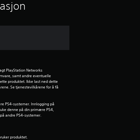
i
masjon
t
t
l
i
g
agt PlayStation Networks 
ramvare, samt andre eventuelle 
v
ette produktet. Ikke last ned dette 
rene. Se tjenestevilkårene for å få 
u
lere PS4-systemer. Innlogging på 
r
ruke denne på din primære PS4, 
 på andre PS4-systemer.
d
e
bruker produktet.