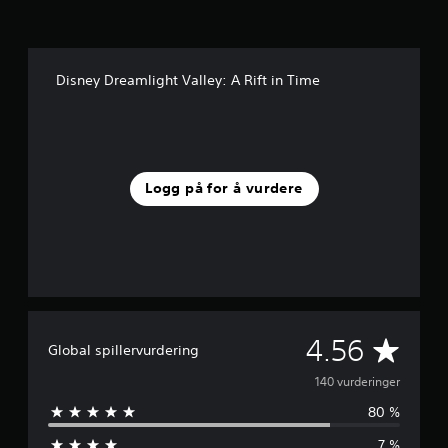
4
0
v
u
Disney Dreamlight Valley: A Rift in Time
r
d
e
r
i
n
Logg på for å vurdere
g
e
r
G
4.56
Global spillervurdering
j
140 vurderinger
80 %
e
7 %