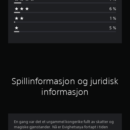
n
6 %
n
1 %
o
5 %
m
s
n
i
t
Spillinformasjon og juridisk
t
informasjon
l
i
g
En gang var det et urgammel kongerike fullt av skatter og
magiske gjenstander. Nå er Evighetsøya fortapt i tiden