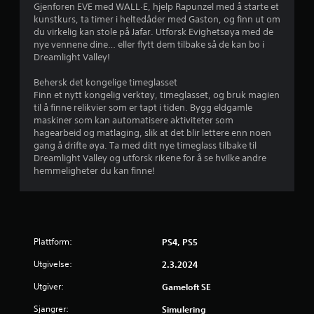
6
Gjenforen EVE med WALL·E, hjelp Rapunzel med å starte et
kunstkurs, ta timer i heltedåder med Gaston, og finn ut om
s
du virkelig kan stole på Jafar. Utforsk Evighetsøya med de
nye vennene dine… eller flytt dem tilbake så de kan bo i
t
Dreamlight Valley!
j
Behersk det kongelige timeglasset
Finn et nytt kongelig verktøy, timeglasset, og bruk magien
e
til å finne relikvier som er tapt i tiden. Bygg eldgamle
maskiner som kan automatisere aktiviteter som
r
hagearbeid og matlaging, slik at det blir lettere enn noen
gang å drifte øya. Ta med ditt nye timeglass tilbake til
n
Dreamlight Valley og utforsk rikene for å se hvilke andre
hemmeligheter du kan finne!
e
r
a
Plattform:
PS4, PS5
v
Utgivelse:
2.3.2024
5
Utgiver:
Gameloft SE
f
Sjangrer:
Simulering