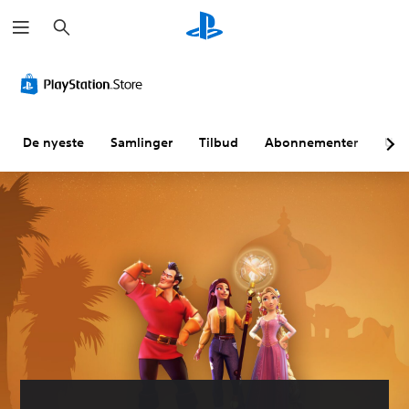
S
ø
k
De nyeste
Samlinger
Tilbud
Abonnementer
Utf