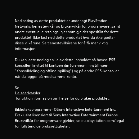
r
a
Nedlasting av dette produktet er underlagt PlayStation 
Networks tjenestevilkår og brukervilkår for programvare, samt 
1
andre eventuelle retningslinjer som gjelder spesifikt for dette 
produktet. Ikke last ned dette produktet hvis du ikke godtar 
disse vilkårene. Se tjenestevilkårene for å få mer viktig 
4
informasjon.
0
Du kan laste ned og spille av dette innholdet på hoved-PS5-
konsollen knyttet til kontoen din (gjennom innstillingen 
v
"Konsolldeling og offline-spilling") og på andre PS5-konsoller 
når du logger på med samme konto.
u
Se 
r
Helseadvarsler
 for viktig informasjon om helse før du bruker produktet.
d
Biblioteksprogrammer ©Sony Interactive Entertainment Inc. 
e
Eksklusivt lisensiert til Sony Interactive Entertainment Europe. 
Bruksvilkår for programvare gjelder, se eu.playstation.com/legal 
r
for fullstendige bruksrettigheter.
i