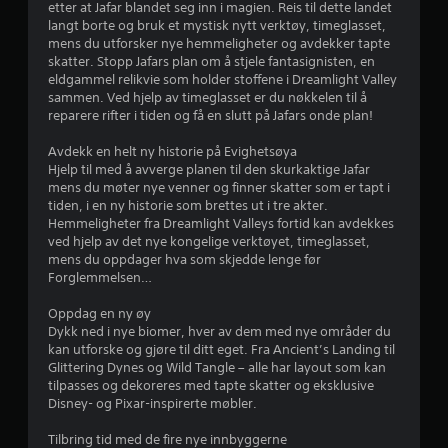
v
etter at Jafar blandet seg inn i magien. Reis til dette landet
langt borte og bruk et mystisk nytt verktøy, timeglasset,
u
mens du utforsker nye hemmeligheter og avdekker tapte
skatter. Stopp Jafars plan om å stjele fantasignisten, en
r
eldgammel relikvie som holder stoffene i Dreamlight Valley
sammen. Ved hjelp av timeglasset er du nøkkelen til å
d
reparere rifter i tiden og få en slutt på Jafars onde plan!
e
Avdekk en helt ny historie på Evighetsøya
Hjelp til med å avverge planen til den skurkaktige Jafar
r
mens du møter nye venner og finner skatter som er tapt i
tiden, i en ny historie som brettes ut i tre akter.
i
Hemmeligheter fra Dreamlight Valleys fortid kan avdekkes
ved hjelp av det nye kongelige verktøyet, timeglasset,
n
mens du oppdager hva som skjedde lenge før
Forglemmelsen…
g
Oppdag en ny øy
Dykk ned i nye biomer, hver av dem med nye områder du
4
kan utforske og gjøre til ditt eget. Fra Ancient’s Landing til
Glittering Dynes og Wild Tangle – alle har layout som kan
.
tilpasses og dekoreres med tapte skatter og eksklusive
Disney- og Pixar-inspirerte møbler.
5
Tilbring tid med de fire nye innbyggerne