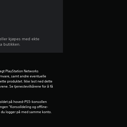
3
s
t
 eller kjøpes med ekte
j
a butikken.
e
r
agt PlayStation Networks 
n
ramvare, samt andre eventuelle 
ette produktet. Ikke last ned dette 
rene. Se tjenestevilkårene for å få 
e
r
holdet på hoved-PS5-konsollen 
lingen "Konsolldeling og offline-
a
år du logger på med samme konto.
v