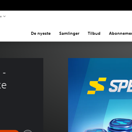
te
De nyeste
Samlinger
Tilbud
Abonnemen
- 
ke