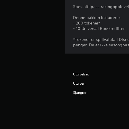
n
a
Spesialtilpass racingoppleve
t
m
t
r
Denne pakken inkluderer:
i
o
- 200 tokener*
d
l
- 10 Universal Box-kreditter
i
l
g
*Tokener er spillvaluta i Dis
p
.
penger. De er ikke sesongbase
å
m
K
i
a
n
n
n
Utgivelse:
s
e
p
Utgiver:
l
i
s
Sjangrer:
l
e
l
r
e
D
s
u
u
k
t
a