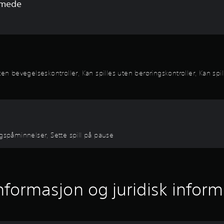
mmede
en bevegelseskontroller, Kan spilles uten berøringskontroller, Kan spill
ngspåminnelser, Sette spill på pause
informasjon og juridisk infor