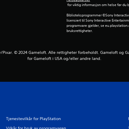
 for viktig informasjon om helse før du 
Biblioteksprogrammer ©Sony Interactive 
lisensiert til Sony Interactive Entertainm
programvare gjelder, se eu.playstation.c
bruksrettigheter.
/Pixar. © 2024 Gameloft. Alle rettigheter forbeholdt. Gameloft og 
for Gameloft i USA og/eller andre land.
Tjenestevilkår for PlayStation
Vilkår for bruk av programvaren