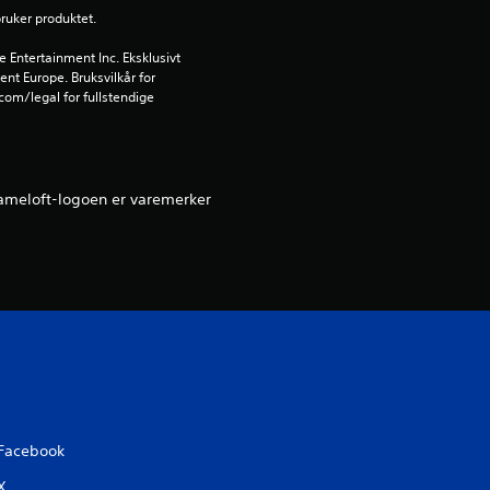
bruker produktet.
5
Entertainment Inc. Eksklusivt 
f
ent Europe. Bruksvilkår for 
om/legal for fullstendige 
r
a
Gameloft-logoen er varemerker
3
v
u
r
d
e
Facebook
X