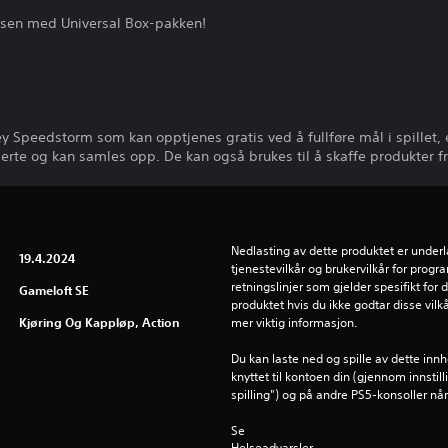
lsen med Universal Box-pakken!
ney Speedstorm som kan opptjenes gratis ved å fullføre mål i spillet,
rte og kan samles opp. De kan også brukes til å skaffe produkter fr
Nedlasting av dette produktet er underl
19.4.2024
tjenestevilkår og brukervilkår for prog
retningslinjer som gjelder spesifikt for d
Gameloft SE
produktet hvis du ikke godtar disse vilkå
Kjøring Og Kappløp, Action
mer viktig informasjon.
Du kan laste ned og spille av dette inn
knyttet til kontoen din (gjennom innstil
spilling") og på andre PS5-konsoller n
Se 
Helseadvarsler