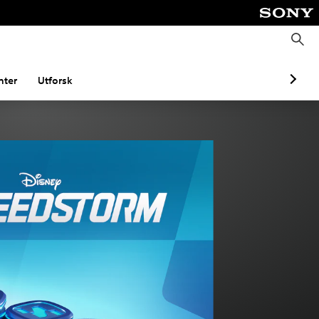
S
ø
k
ter
Utforsk