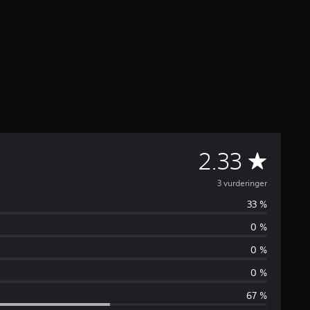
G
2.33
j
3 vurderinger
33 %
e
0 %
n
0 %
n
0 %
67 %
o