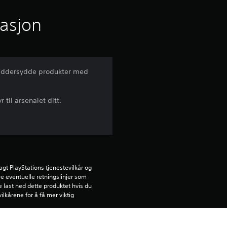
n
i
masjon
t
t
kreddersydde produkter med
l
til arsenalet ditt.
i
g
v
u
gt PlayStations tjenestevilkår og 
e eventuelle retningslinjer som 
ke last ned dette produktet hvis du 
r
ilkårene for å få mer viktig 
d
lere PS4-systemer. Innlogging på 