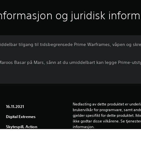
informasjon og juridisk infor
middelbar tilgang til tidsbegrensede Prime Warframes, våpen og s
aroos Basar på Mars, sånn at du umiddelbart kan legge Prime-utstyr 
.
Nedlasting av dette produktet er underla
16.11.2021
brukervilkår for programvare, samt andr
gjelder spesifikt for dette produktet. Ik
Digital Extremes
ikke godtar disse vilkårene. Se tjenestev
Skytespill, Action
informasjon.
Engangslisensavgift for nedlasting til f