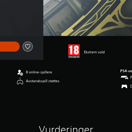
Ekstrem vold
PS4-ve
8 online-spillere
Avstandsspill støttes
Vurderinger