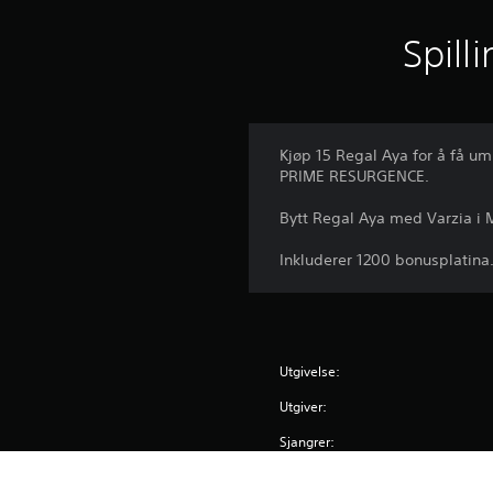
r
i
Spill
n
g
e
r
Kjøp 15 Regal Aya for å få u
PRIME RESURGENCE.
Bytt Regal Aya med Varzia i M
Inkluderer 1200 bonusplatina
Utgivelse:
Utgiver:
Sjangrer: