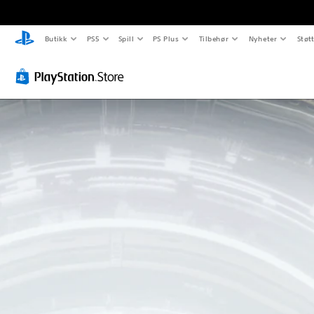
Butikk
PS5
Spill
PS Plus
Tilbehør
Nyheter
Støt