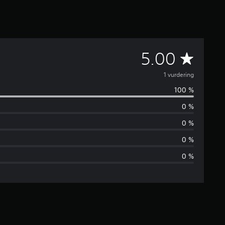
G
5.00
j
1 vurdering
100 %
e
0 %
n
0 %
n
0 %
0 %
o
m
s