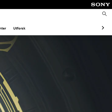
S
ø
k
ter
Utforsk