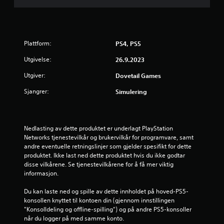
3
s
t
Plattform:
PS4, PS5
j
Utgivelse:
26.9.2023
Utgiver:
Dovetail Games
e
Sjangrer:
Simulering
r
n
Nedlasting av dette produktet er underlagt PlayStation 
e
Networks tjenestevilkår og brukervilkår for programvare, samt 
andre eventuelle retningslinjer som gjelder spesifikt for dette 
r
produktet. Ikke last ned dette produktet hvis du ikke godtar 
disse vilkårene. Se tjenestevilkårene for å få mer viktig 
a
informasjon.
v
Du kan laste ned og spille av dette innholdet på hoved-PS5-
konsollen knyttet til kontoen din (gjennom innstillingen 
5
"Konsolldeling og offline-spilling") og på andre PS5-konsoller 
når du logger på med samme konto.