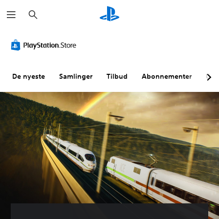
S
ø
k
De nyeste
Samlinger
Tilbud
Abonnementer
Utf