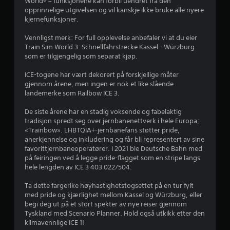
World® – funksjonene kan forbli uendret fra den
v
opprinnelige utgivelsen og vil kanskje ikke bruke alle nyere
kjernefunksjoner.
u
Vennligst merk: For full opplevelse anbefaler vi at du eier
r
Train Sim World 3: Schnellfahrstrecke Kassel - Würzburg
som er tilgjengelig som separat kjøp.
d
ICE-togene har vært dekorert på forskjellige måter
e
gjennom årene, men ingen er nok et like slående
landemerke som Railbow ICE 3.
r
De siste årene har en stadig voksende og fabelaktig
i
tradisjon spredt seg over jernbanenettverk i hele Europa;
«Trainbow». LHBTQIA+-jernbanefans støtter pride,
n
anerkjennelse og inkludering og får bli representert av sine
favorittjernbaneoperatører. I 2021 ble Deutsche Bahn med
g
på feiringen ved å legge pride-flagget som en stripe langs
hele lengden av ICE 3 403 022/504.
3
Ta dette fargerike høyhastighetstogsettet på en tur fylt
med pride og kjærlighet mellom Kassel og Würzburg, eller
.
begi deg ut på et stort spekter av nye reiser gjennom
Tyskland med Scenario Planner. Hold også utkikk etter den
7
klimavennlige ICE 1!