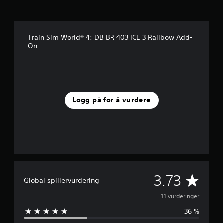
1
v
u
r
d
Train Sim World® 4: DB BR 403 ICE 3 Railbow Add-
On
e
r
i
n
g
e
r
Logg på for å vurdere
G
3.73
Global spillervurdering
j
11 vurderinger
36 %
e