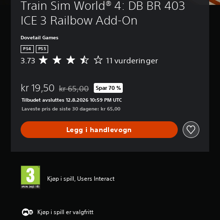
Train Sim World® 4: DB BR 403 
ICE 3 Railbow Add-On
Dovetail Games
PS4
PS5
3.73
11 vurderinger
G
j
e
kr 19,50
n
kr 65,00
Spar 70 %
Nedsatt fra opprinnelig pris på kr 65,00
n
Tilbudet avsluttes 12.8.2026 10:59 PM UTC
o
Laveste pris de siste 30 dagene: kr 65,00
m
s
Legg i handlevogn
n
i
t
t
l
i
Kjøp i spill, Users Interact
g
v
u
r
Kjøp i spill er valgfritt
d