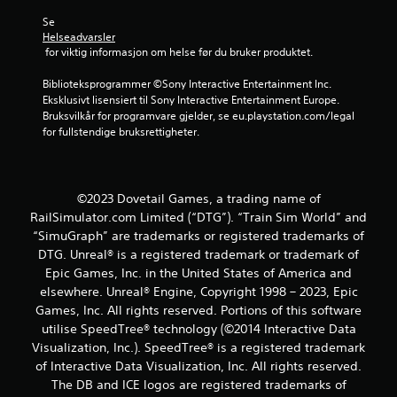
f
Se 
r
Helseadvarsler
 for viktig informasjon om helse før du bruker produktet.
a
Biblioteksprogrammer ©Sony Interactive Entertainment Inc. 
Eksklusivt lisensiert til Sony Interactive Entertainment Europe. 
1
Bruksvilkår for programvare gjelder, se eu.playstation.com/legal 
for fullstendige bruksrettigheter.
1
v
©2023 Dovetail Games, a trading name of
u
RailSimulator.com Limited (“DTG”). “Train Sim World” and
r
“SimuGraph” are trademarks or registered trademarks of
DTG. Unreal® is a registered trademark or trademark of
d
Epic Games, Inc. in the United States of America and
elsewhere. Unreal® Engine, Copyright 1998 – 2023, Epic
e
Games, Inc. All rights reserved. Portions of this software
utilise SpeedTree® technology (©2014 Interactive Data
r
Visualization, Inc.). SpeedTree® is a registered trademark
i
of Interactive Data Visualization, Inc. All rights reserved.
The DB and ICE logos are registered trademarks of