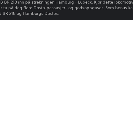
DB BR 218 inn på strekningen Hamburg - Lübeck. Kjør dette lokomotiv
r ta på deg flere Dosto-passasjer- og godsoppgaver. Som bonus ka
d BR 218 og Hamburgs Dostos.
Nedlasting av dette produktet er underl
PS4, PS5
tjenestevilkår og brukervilkår for prog
retningslinjer som gjelder spesifikt for d
25.6.2024
produktet hvis du ikke godtar disse vilkå
Dovetail Games
mer viktig informasjon.
Simulering
Du kan laste ned og spille av dette inn
knyttet til kontoen din (gjennom innstil
spilling") og på andre PS5-konsoller n
Se 
Helseadvarsler
 for viktig informasjon om helse før du 
Biblioteksprogrammer ©Sony Interactive 
lisensiert til Sony Interactive Entertainm
programvare gjelder, se eu.playstation.c
bruksrettigheter.