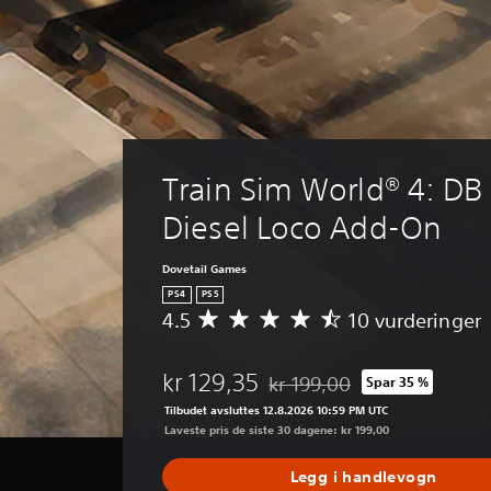
Train Sim World® 4: DB 
Diesel Loco Add-On
Dovetail Games
PS4
PS5
4.5
10 vurderinger
G
j
e
kr 129,35
kr 199,00
Spar 35 %
n
Nedsatt fra opprinnelig pris på
n
Tilbudet avsluttes 12.8.2026 10:59 PM UTC
o
Laveste pris de siste 30 dagene: kr 199,00
m
s
Legg i handlevogn
n