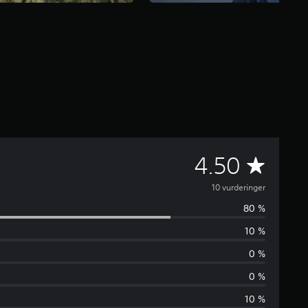
G
4.50
j
10 vurderinger
80 %
e
10 %
n
0 %
n
0 %
10 %