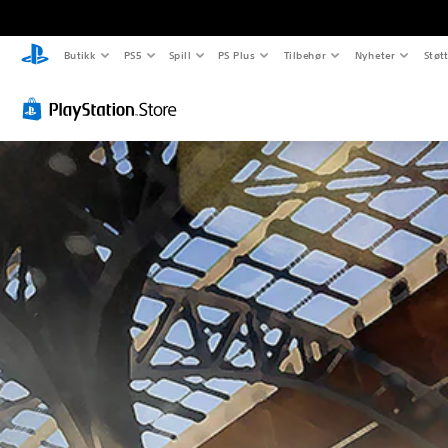
Butikk
PS5
Spill
PS Plus
Tilbehør
Nyheter
Støt