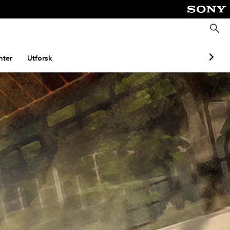
S
ø
k
ter
Utforsk