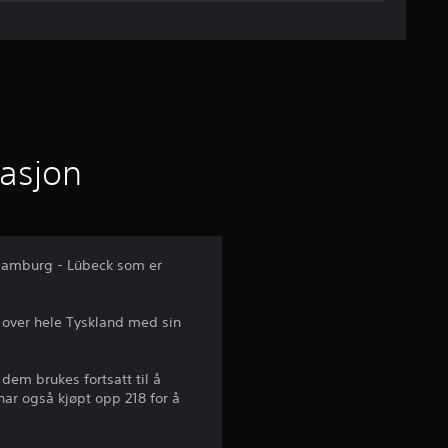
o
m
s
n
i
masjon
t
t
: Hamburg - Lübeck som er
l
t over hele Tyskland med sin
i
g
 dem brukes fortsatt til å
har også kjøpt opp 218 for å
v