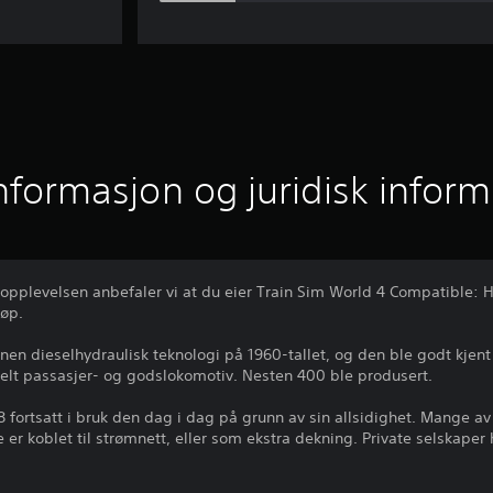
informasjon og juridisk infor
e opplevelsen anbefaler vi at du eier Train Sim World 4 Compatible
jøp.
nen dieselhydraulisk teknologi på 1960-tallet, og den ble godt kjen
rselt passasjer- og godslokomotiv. Nesten 400 ble produsert.
218 fortsatt i bruk den dag i dag på grunn av sin allsidighet. Mange av
er koblet til strømnett, eller som ekstra dekning. Private selskaper 