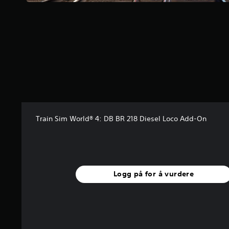
n
e
r
a
v
5
f
r
a
1
0
v
Train Sim World® 4: DB BR 218 Diesel Loco Add-On
u
r
d
e
r
i
Logg på for å vurdere
n
g
e
r