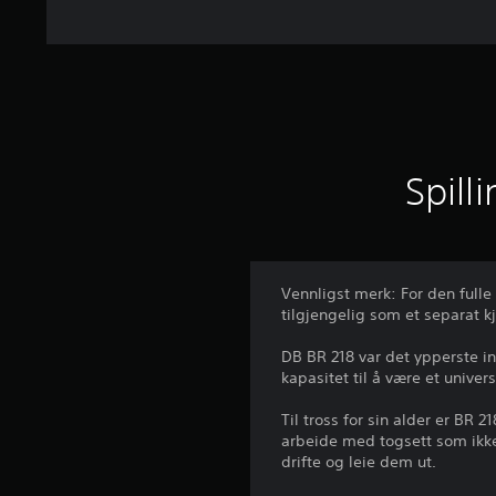
Spill
Vennligst merk: For den full
tilgjengelig som et separat k
DB BR 218 var det ypperste in
kapasitet til å være et unive
Til tross for sin alder er BR 
arbeide med togsett som ikke 
drifte og leie dem ut.