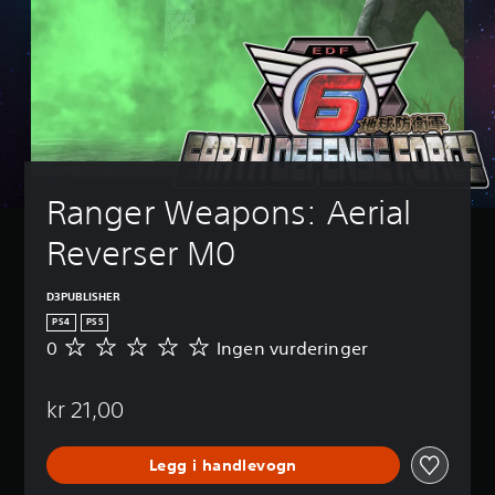
Ranger Weapons: Aerial 
Reverser M0
D3PUBLISHER
PS4
PS5
0
Ingen vurderinger
I
n
g
kr 21,00
e
n
v
Legg i handlevogn
u
r