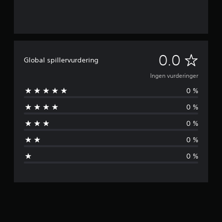
I
0.0
Global spillervurdering
n
Ingen vurderinger
0 %
g
0 %
e
0 %
n
0 %
v
0 %
u
r
d