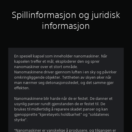
e
r
Spillinformasjon og juridisk
i
informasjon
n
g
e
En spesiell kapsel som inneholder nanomaskiner. Når
kapselen treffer et mål, eksploderer den og sprer
r
nanomaskiner over et stort område.
Nanomaskinene driver gjennom luften i en sky og påvirker
omkringliggende objekter. Tettheten av skyen øker når
man nærmer seg detonasjonsstedet, og det samme gjør
effekten.
Nanomaskinene blir harde når de er festet. De danner et
usynlig panser rundt gjenstanden de er festet til. De
brukes til midlertidig å reparere skadet panser og kan
gjenopprette "kjøretøyets holdbarhet" og "soldatenes
styrke".
*Nanomaskiner er vanskelige å produsere, og tilgangen er