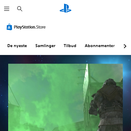
S
ø
k
De nyeste
Samlinger
Tilbud
Abonnementer
Utf