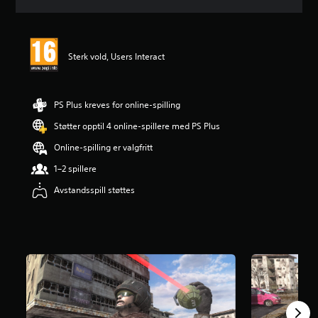
d
e
r
i
Sterk vold, Users Interact
n
g
e
r
PS Plus kreves for online-spilling
Støtter opptil 4 online-spillere med PS Plus
Online-spilling er valgfritt
1–2 spillere
Avstandsspill støttes