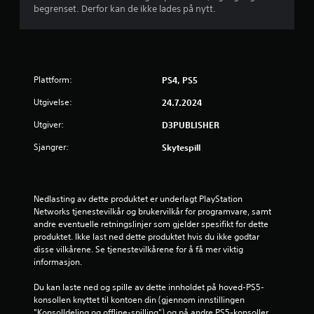
begrenset. Derfor kan de ikke lades på nytt.
Plattform:
PS4, PS5
Utgivelse:
24.7.2024
Utgiver:
D3PUBLISHER
Sjangrer:
Skytespill
Nedlasting av dette produktet er underlagt PlayStation 
Networks tjenestevilkår og brukervilkår for programvare, samt 
andre eventuelle retningslinjer som gjelder spesifikt for dette 
produktet. Ikke last ned dette produktet hvis du ikke godtar 
disse vilkårene. Se tjenestevilkårene for å få mer viktig 
informasjon.
Du kan laste ned og spille av dette innholdet på hoved-PS5-
konsollen knyttet til kontoen din (gjennom innstillingen 
"Konsolldeling og offline-spilling") og på andre PS5-konsoller 