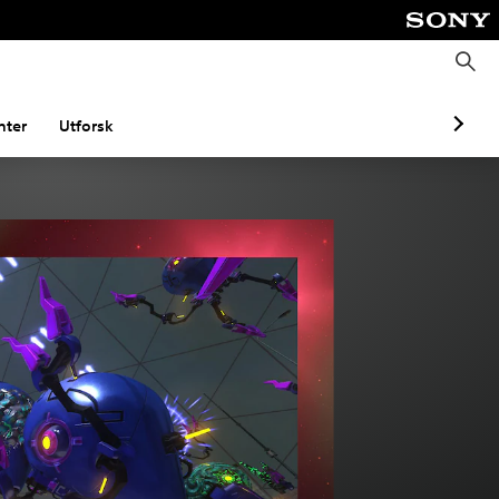
S
ø
k
ter
Utforsk