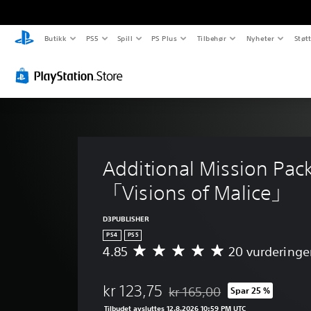
Butikk
PS5
Spill
PS Plus
Tilbehør
Nyheter
Støt
Additional Mission Pac
「Visions of Malice」
D3PUBLISHER
PS4
PS5
4.85
20 vurderinge
G
j
e
kr 123,75
kr 165,00
Spar 25 %
n
Nedsatt fra opprinnelig pris på
n
Tilbudet avsluttes 12.8.2026 10:59 PM UTC