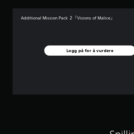
g
e
r
Additional Mission Pack ２「Visions of Malice」
Logg på for å vurdere