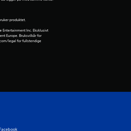
r
i
bruker produktet.
n
Entertainment Inc. Eksklusivt 
ent Europe. Bruksvilkår for 
g
om/legal for fullstendige 
4
.
8
5
s
t
j
Facebook