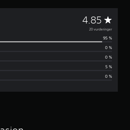
G
4.85
j
20 vurderinger
95 %
e
0 %
n
0 %
n
5 %
0 %
o
m
s
n
i