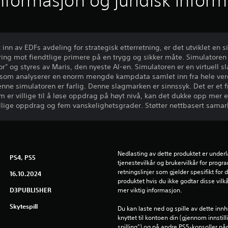
informasjon og juridisk infor
inn av EDFs avdeling for strategisk etterretning, er det utviklet en 
ring mot fiendtlige primere på en trygg og sikker måte. Simulatoren 
or" og styres av Maris, den nyeste AI-en. Simulatoren er en virtuell 
, som analyserer en enorm mengde kampdata samlet inn fra hele ver
nne simulatoren er farlig. Denne slagmarken er sinnssyk. Det er et 
m er villige til å løse oppdrag på høyt nivå, kan det dukke opp mer
ellige oppdrag og fem vanskelighetsgrader. Støtter nettbasert samar
Nedlasting av dette produktet er underl
PS4, PS5
tjenestevilkår og brukervilkår for prog
retningslinjer som gjelder spesifikt for d
16.10.2024
produktet hvis du ikke godtar disse vilkå
D3PUBLISHER
mer viktig informasjon.
Skytespill
Du kan laste ned og spille av dette inn
knyttet til kontoen din (gjennom innstil
spilling") og på andre PS5-konsoller n