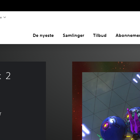
te
De nyeste
Samlinger
Tilbud
Abonnemen
k ２
r
 kr 165,00