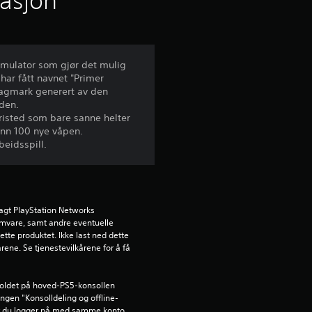
masjon
t
t
simulator som gjør det mulig
har fått navnet "Primer
l
slagmark generert av den
den.
i
fristed som bare sanne helter
 enn 100 nye våpen.
g
beidsspill.
v
u
agt PlayStation Networks 
ramvare, samt andre eventuelle 
r
ette produktet. Ikke last ned dette 
rene. Se tjenestevilkårene for å få 
d
e
holdet på hoved-PS5-konsollen 
lingen "Konsolldeling og offline-
år du logger på med samme konto.