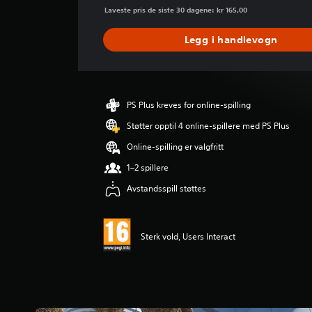
o
Laveste pris de siste 30 dagene: kr 165,00
m
s
Legg i handlevogn
n
i
t
t
l
PS Plus kreves for online-spilling
i
Støtter opptil 4 online-spillere med PS Plus
g
v
Online-spilling er valgfritt
u
r
1–2 spillere
d
Avstandsspill støttes
e
r
i
n
Sterk vold, Users Interact
g
4
.
8
5
s