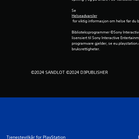
Se 
Helseadvarsler
 for viktig informasjon om helse før du 
Biblioteksprogrammer ©Sony Interactive 
lisensiert til Sony Interactive Entertainm
programvare gjelder, se eu.playstation.c
bruksrettigheter.
©2024 SANDLOT ©2024 D3PUBLISHER
Tjenestevilkår for PlayStation