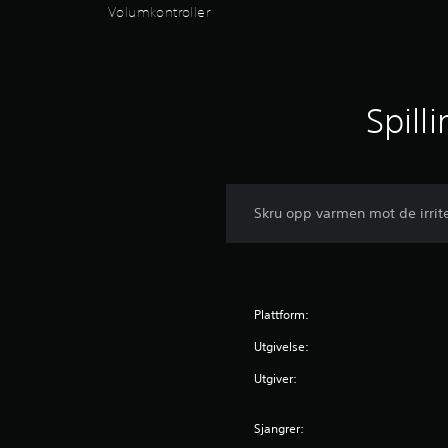
v
Volumkontroller
i
s
u
e
l
Spill
t
u
b
e
h
Skru opp varmen mot de irrite
a
g
.
Plattform:
Utgivelse:
Utgiver:
Sjangrer: