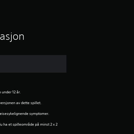
r
masjon
 under 12 år.
versjonen av dette spillet.
år reisesykelignende symptomer.
u ha et spilleområde på minst 2 x 2 