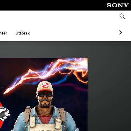
S
ø
k
ter
Utforsk