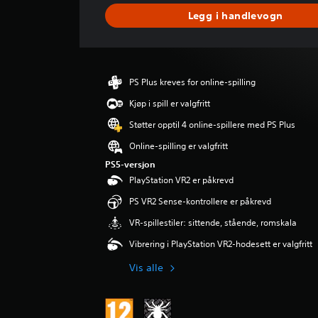
a
e
v
n
Legg i handlevogn
l
u
s
)
r
k
d
D
r
e
u
u
r
k
n
PS Plus kreves for online-spilling
i
a
e
n
Kjøp i spill er valgfritt
n
d
g
s
o
Støtter opptil 4 online-spillere med PS Plus
e
p
g
r
Online-spilling er valgfritt
i
d
l
e
PS5-versjon
l
m
PlayStation VR2 er påkrevd
e
p
PS VR2 Sense-kontrollere er påkrevd
u
e
t
i
VR-spillestiler: sittende, stående, romskala
e
n
n
d
Vibrering i PlayStation VR2-hodesett er valgfritt
k
i
Vis alle
a
v
m
i
e
d
r
u