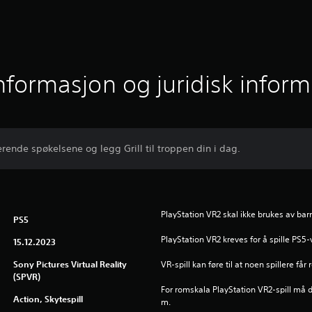
informasjon og juridisk infor
rende spøkelsene og legg Grill til troppen din i dag.
PlayStation VR2 skal ikke brukes av barn
PS5
PlayStation VR2 kreves for å spille PS5-
15.12.2023
Sony Pictures Virtual Reality
VR-spill kan føre til at noen spillere f
(SPVR)
For romskala PlayStation VR2-spill må d
Action, Skytespill
m.