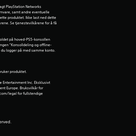
agt PlayStation Networks 
ramvare, samt andre eventuelle 
ette produktet. Ikke last ned dette 
rene. Se tjenestevilkårene for å få 
holdet på hoved-PS5-konsollen 
lingen "Konsolldeling og offline-
år du logger på med samme konto.
bruker produktet.
Entertainment Inc. Eksklusivt 
ent Europe. Bruksvilkår for 
om/legal for fullstendige 
erved.