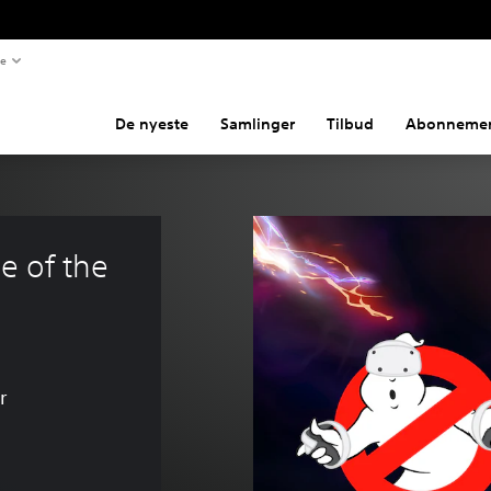
te
De nyeste
Samlinger
Tilbud
Abonnemen
e of the 
r