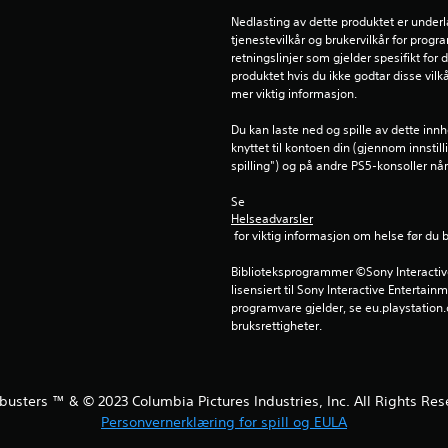
Nedlasting av dette produktet er underl
tjenestevilkår og brukervilkår for prog
retningslinjer som gjelder spesifikt for d
produktet hvis du ikke godtar disse vilkå
mer viktig informasjon.
Du kan laste ned og spille av dette inn
knyttet til kontoen din (gjennom innstil
spilling") og på andre PS5-konsoller n
Se 
Helseadvarsler
 for viktig informasjon om helse før du 
Biblioteksprogrammer ©Sony Interactive 
lisensiert til Sony Interactive Entertainm
programvare gjelder, se eu.playstation.c
bruksrettigheter.
busters ™ & © 2023 Columbia Pictures Industries, Inc. All Rights Res
Personvernerklæring for spill og EULA