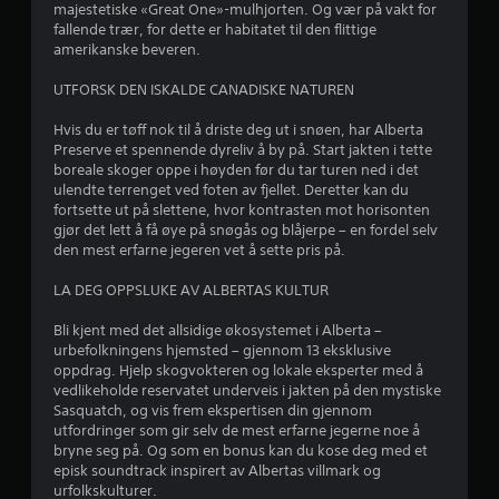
2
majestetiske «Great One»-mulhjorten. Og vær på vakt for
J
fallende trær, for dette er habitatet til den flittige
v
amerikanske beveren.
u
s
UTFORSK DEN ISKALDE CANADISKE NATUREN
u
t
e
Hvis du er tøff nok til å driste deg ut i snøen, har Alberta
r
r
Preserve et spennende dyreliv å by på. Start jakten i tette
b
boreale skoger oppe i høyden før du tar turen ned i det
d
a
ulendte terrenget ved foten av fjellet. Deretter kan du
r
fortsette ut på slettene, hvor kontrasten mot horisonten
e
s
gjør det lett å få øye på snøgås og blåjerpe – en fordel selv
den mest erfarne jegeren vet å sette pris på.
p
r
a
LA DEG OPPSLUKE AV ALBERTAS KULTUR
i
k
o
Bli kjent med det allsidige økosystemet i Alberta –
n
m
urbefolkningens hjemsted – gjennom 13 eksklusive
s
oppdrag. Hjelp skogvokteren og lokale eksperter med å
g
t
vedlikeholde reservatet underveis i jakten på den mystiske
i
Sasquatch, og vis frem ekspertisen din gjennom
e
l
utfordringer som gir selv de mest erfarne jegerne noe å
bryne seg på. Og som en bonus kan du kose deg med et
l
r
episk soundtrack inspirert av Albertas villmark og
i
urfolkskulturer.
n