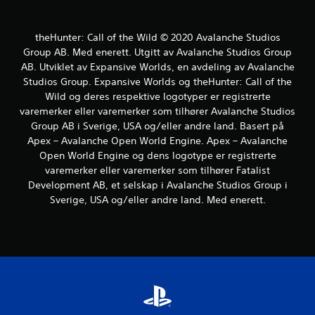
s
p
a
theHunter: Call of the Wild © 2020 Avalanche Studios
k
Group AB. Med enerett. Utgitt av Avalanche Studios Group
e
AB. Utviklet av Expansive Worlds, en avdeling av Avalanche
r
.
Studios Group. Expansive Worlds og theHunter: Call of the
Wild og deres respektive logotyper er registrerte
varemerker eller varemerker som tilhører Avalanche Studios
K
Group AB i Sverige, USA og/eller andre land. Basert på
a
Apex – Avalanche Open World Engine. Apex – Avalanche
n
Open World Engine og dens logotype er registrerte
s
varemerker eller varemerker som tilhører Fatalist
p
i
Development AB, et selskap i Avalanche Studios Group i
l
Sverige, USA og/eller andre land. Med enerett.
l
e
s
u
t
e
n
k