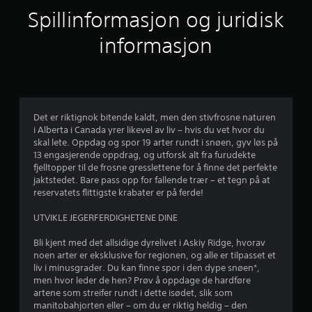
r
n
Spillinformasjon og juridisk
f
n
ø
informasjon
l
e
s
o
m
r
h
e
a
Det er riktignok bitende kaldt, men den stivfrosne naturen
t
i Alberta i Canada yrer likevel av liv – hvis du vet hvor du
s
v
skal lete. Oppdag og spor 19 arter rundt i snøen, gyv løs på
a
13 engasjerende oppdrag, og utforsk alt fra furudekte
l
5
fjelltopper til de frosne gresslettene for å finne det perfekte
t
jaktstedet. Bare pass opp for fallende trær – et tegn på at
e
f
reservatets flittigste krabater er på ferde!
r
n
r
UTVIKLE JEGERFERDIGHETENE DINE
a
t
a
Bli kjent med det allsidige dyrelivet i Askiy Ridge, hvorav
i
noen arter er eksklusive for regionen, og alle er tilpasset et
v
1
liv i minusgrader. Du kan finne spor i den dype snøen*,
e
men hvor leder de hen? Prøv å oppdage de hardføre
r
9
artene som streifer rundt i dette isødet, slik som
.
manitobahjorten eller – om du er riktig heldig – den