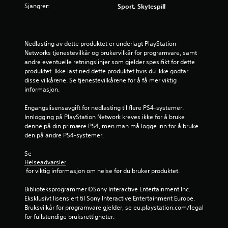
t
Sjangrer:
Sport, Skytespill
e
r
n
a
Nedlasting av dette produktet er underlagt PlayStation 
t
Networks tjenestevilkår og brukervilkår for programvare, samt 
i
andre eventuelle retningslinjer som gjelder spesifikt for dette 
v
produktet. Ikke last ned dette produktet hvis du ikke godtar 
e
disse vilkårene. Se tjenestevilkårene for å få mer viktig 
r
informasjon.
f
o
Engangslisensavgift for nedlasting til flere PS4-systemer. 
r
Innlogging på PlayStation Network kreves ikke for å bruke 
å
denne på din primære PS4, men man må logge inn for å bruke 
s
den på andre PS4-systemer.
n
u
Se 
o
Helseadvarsler
p
 for viktig informasjon om helse før du bruker produktet.
p
n
Biblioteksprogrammer ©Sony Interactive Entertainment Inc. 
e
Eksklusivt lisensiert til Sony Interactive Entertainment Europe. 
d
Bruksvilkår for programvare gjelder, se eu.playstation.com/legal 
p
for fullstendige bruksrettigheter.
å