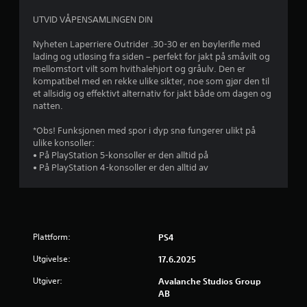
g
UTVID VÅPENSAMLINGEN DIN
(
e
Nyheten Laperriere Outrider .30-30 er en bøylerifle med
n
lading og utløsing fra siden – perfekt for jakt på småvilt og
k
mellomstort vilt som hvithalehjort og gråulv. Den er
e
kompatibel med en rekke ulike sikter, noe som gjør den til
et allsidig og effektivt alternativ for jakt både om dagen og
l
natten.
)
D
*Obs! Funksjonen med spor i dyp snø fungerer ulikt på
e
ulike konsoller:
t
• På PlayStation 5-konsoller er den alltid på
t
• På PlayStation 4-konsoller er den alltid av
i
l
b
y
s
n
Plattform:
PS4
o
Utgivelse:
17.6.2025
e
n
Utgiver:
Avalanche Studios Group
a
AB
l