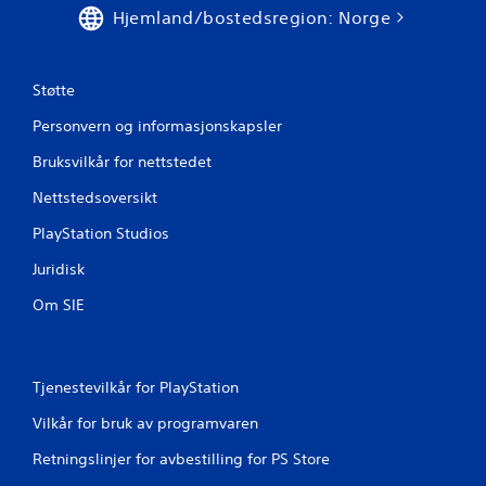
n
Hjemland/bostedsregion: Norge
a
p
p
Støtte
e
h
Personvern og informasjonskapsler
o
Bruksvilkår for nettstedet
l
d
Nettstedsoversikt
i
n
PlayStation Studios
g
Juridisk
D
u
Om SIE
k
a
n
s
Tjenestevilkår for PlayStation
p
i
Vilkår for bruk av programvaren
l
l
Retningslinjer for avbestilling for PS Store
e