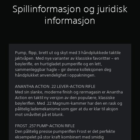
r
n
Spillinformasjon og juridisk
f
n
ø
informasjon
l
e
s
o
m
r
h
e
a
Pump, flipp, brett ut og skyt med 3 håndplukkede taktile
t
jaktvåpen. Med nye varianter av klassiske favoritter – en
s
v
bøylerifle, en hurtigladet pumperifle og en lett,
a
sammenleggbar hagle – gir denne kolleksjonen deg
l
5
håndplukket anvendelighet i oppakningen.
t
e
f
ANANTHA ACTION .22 LEVER-ACTION RIFLE
r
Med sin slanke, moderne finish og rørmagasin er Anantha
n
r
Action en taktil ny versjon av den populære, klassiske
a
bøyleriflen. Med .22 Magnum-kammer har den en rask og
t
a
pålitelig lademekanisme som gjør at du er klar til aksjon
i
mot småviltet på et blunk.
v
4
e
FROST .257 PUMP-ACTION RIFLE
r
9
Den pålitelig presise pumperiflen Frost er det perfekte
.
eksempelet på stor kraft kombinert med smidig