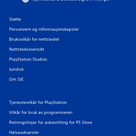
s
p
a
k
Støtte
e
Personvern og informasjonskapsler
r
.
Bruksvilkår for nettstedet
Nettstedsoversikt
K
a
PlayStation Studios
n
s
Juridisk
p
Om SIE
i
l
l
e
Tjenestevilkår for PlayStation
s
u
Vilkår for bruk av programvaren
t
e
Retningslinjer for avbestilling for PS Store
n
Helseadvarsler
k