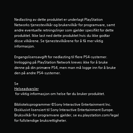
g
(
e
Nedlasting av dette produktet er underlagt PlayStation 
n
Networks tjenestevilkår og brukervilkår for programvare, samt 
k
andre eventuelle retningslinjer som gjelder spesifikt for dette 
e
produktet. Ikke last ned dette produktet hvis du ikke godtar 
disse vilkårene. Se tjenestevilkårene for å få mer viktig 
l
informasjon.
)
D
Engangslisensavgift for nedlasting til flere PS4-systemer. 
e
Innlogging på PlayStation Network kreves ikke for å bruke 
t
denne på din primære PS4, men man må logge inn for å bruke 
t
den på andre PS4-systemer.
i
l
Se 
b
Helseadvarsler
y
 for viktig informasjon om helse før du bruker produktet.
s
n
Biblioteksprogrammer ©Sony Interactive Entertainment Inc. 
o
Eksklusivt lisensiert til Sony Interactive Entertainment Europe. 
e
Bruksvilkår for programvare gjelder, se eu.playstation.com/legal 
n
for fullstendige bruksrettigheter.
a
l