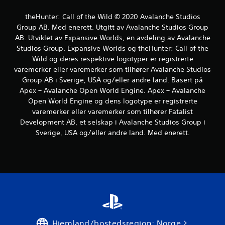
t
e
theHunter: Call of the Wild © 2020 Avalanche Studios
r
Group AB. Med enerett. Utgitt av Avalanche Studios Group
n
AB. Utviklet av Expansive Worlds, en avdeling av Avalanche
a
t
Studios Group. Expansive Worlds og theHunter: Call of the
i
Wild og deres respektive logotyper er registrerte
v
varemerker eller varemerker som tilhører Avalanche Studios
e
Group AB i Sverige, USA og/eller andre land. Basert på
r
Apex – Avalanche Open World Engine. Apex – Avalanche
f
Open World Engine og dens logotype er registrerte
o
r
varemerker eller varemerker som tilhører Fatalist
å
Development AB, et selskap i Avalanche Studios Group i
s
Sverige, USA og/eller andre land. Med enerett.
n
u
o
p
p
n
e
d
p
å
Hjemland/bostedsregion: Norge