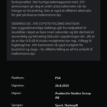
v
funksjonalitet. Det hurtige lademagasinet med .257-
J
ammunisjon gir deg et unikt utstyrsalternativ når du
u
trenger en forandring. Den er også et effektivt alternativ
u
for jakt på diverse mellomstore dyr.
s
r
t
GIDDINGS SSC .410 COYOTE FOLDING SHOTGUN
e
Den ryggsekkvennlige Giddings går fra nedpakket til
d
r
skuddklar i løpet av bare noen sekunder og blir dermed et
b
anvendelig og lettvektig tilskudd i oppakningen din, slik at
e
a
du er klar til å slå til straks muligheten byr seg. I tillegg til
r
fuglehagl har .410-kammeret nå også mulighet for
r
s
buckshot og slugs – for effektiv felling av alt fra småvilt til
mellomstore dyr.
p
i
a
n
k
o
g
m
Plattform:
s
PS4
e
t
Utgivelse:
26.8.2025
i
r
l
Utgiver:
Avalanche Studios Group
l
AB
i
Sjangrer:
Sport, Skytespill
n