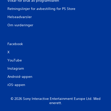
Vilkår for bruk av programvaren
e
Retningslinjer for avbestilling for PS Store
r
Helseadvarsler
Om vurderinger
Facebook
X
YouTube
Instagram
Android-appen
iOS-appen
© 2026 Sony Interactive Entertainment Europe Ltd. Med
enerett.