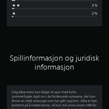
n
3 %
o
2 %
m
s
n
i
t
Spillinformasjon og juridisk
t
informasjon
l
i
g
Følg Alba mens hun følger et spor med hvite
sommerfugler dypt inn i de fordervede sumpene, der hun
v
finner en redd ulveunge som har gått seg bort. Alba er fast
bestemt på å redde henne, så hun må vinne ulvens tillit for