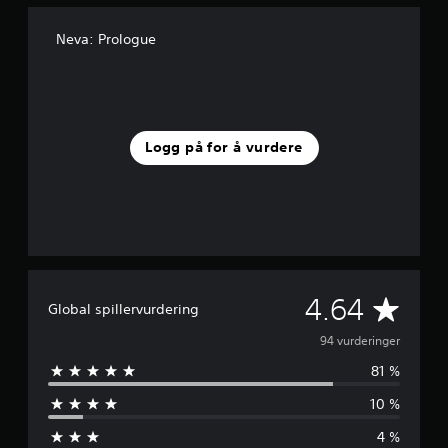
u
r
Neva: Prologue
d
e
r
i
n
g
Logg på for å vurdere
e
r
G
4.64
Global spillervurdering
j
94 vurderinger
81 %
e
10 %
n
4 %