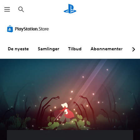
S
ø
k
De nyeste
Samlinger
Tilbud
Abonnementer
Utf