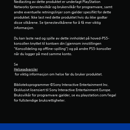
Nedlasting av dette produktet er underlagt PlayStation 
Networks tjenestevilkår og brukervilkår for programvare, samt 
t
andre eventuelle retningslinjer som gjelder spesifikt for dette 
produktet. Ikke last ned dette produktet hvis du ikke godtar 
j
disse vilkårene. Se tjenestevilkårene for å få mer viktig 
informasjon.
e
Du kan laste ned og spille av dette innholdet på hoved-PS5-
r
konsollen knyttet til kontoen din (gjennom innstillingen 
"Konsolldeling og offline-spilling") og på andre PS5-konsoller 
n
når du logger på med samme konto.
e
Se 
Helseadvarsler
r
 for viktig informasjon om helse før du bruker produktet.
a
Biblioteksprogrammer ©Sony Interactive Entertainment Inc. 
Eksklusivt lisensiert til Sony Interactive Entertainment Europe. 
v
Bruksvilkår for programvare gjelder, se eu.playstation.com/legal 
for fullstendige bruksrettigheter.
5
f
r