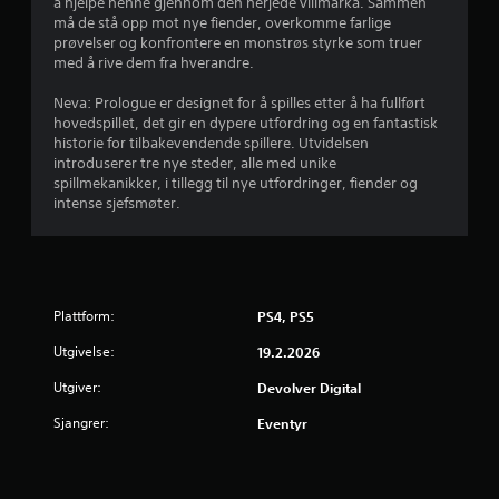
u
å hjelpe henne gjennom den herjede villmarka. Sammen
må de stå opp mot nye fiender, overkomme farlige
r
prøvelser og konfrontere en monstrøs styrke som truer
med å rive dem fra hverandre.
d
Neva: Prologue er designet for å spilles etter å ha fullført
e
hovedspillet, det gir en dypere utfordring og en fantastisk
historie for tilbakevendende spillere. Utvidelsen
r
introduserer tre nye steder, alle med unike
spillmekanikker, i tillegg til nye utfordringer, fiender og
i
intense sjefsmøter.
n
g
Plattform:
PS4, PS5
4
Utgivelse:
19.2.2026
.
Utgiver:
Devolver Digital
6
Sjangrer:
Eventyr
4
s