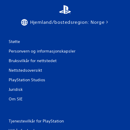
a
9
Hjemland/bostedsregion: Norge
4
v
Støtte
u
Personvern og informasjonskapsler
Bruksvilkår for nettstedet
r
Nettstedsoversikt
d
PlayStation Studios
e
Juridisk
r
Om SIE
i
n
Tjenestevilkår for PlayStation
g