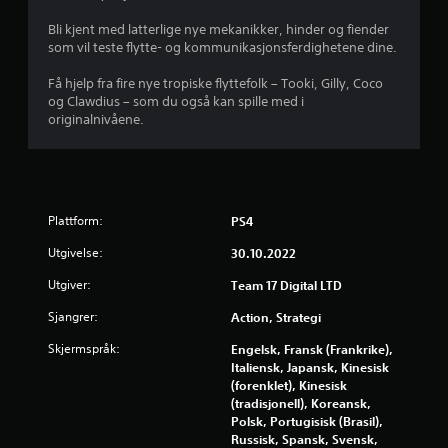
n
Bli kjent med latterlige nye mekanikker, hinder og fiender
e
som vil teste flytte- og kommunikasjonsferdighetene dine.
r
Få hjelp fra fire nye tropiske flyttefolk – Tooki, Gilly, Coco
og Clawdius – som du også kan spille med i
a
originalnivåene.
v
5
Plattform:
PS4
f
Utgivelse:
30.10.2022
r
Utgiver:
Team 17 Digital LTD
a
Sjangrer:
Action, Strategi
4
Skjermspråk:
Engelsk, Fransk (Frankrike),
Italiensk, Japansk, Kinesisk
3
(forenklet), Kinesisk
(tradisjonell), Koreansk,
0
Polsk, Portugisisk (Brasil),
Russisk, Spansk, Svensk,