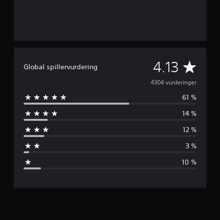
G
4.13
Global spillervurdering
j
4304 vurderinger
61 %
e
14 %
n
12 %
n
3 %
o
10 %
m
s
n