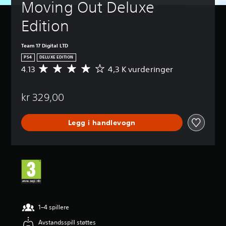
Moving Out Deluxe 
Edition
Team 17 Digital LTD
PS4
DELUXE EDITION
4.13
4,3 K vurderinger
G
j
e
kr 329,00
n
n
o
Legg i handlevogn
m
s
n
i
t
t
l
i
g
v
1–4 spillere
u
Avstandsspill støttes
r