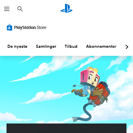
S
ø
k
De nyeste
Samlinger
Tilbud
Abonnementer
Utf