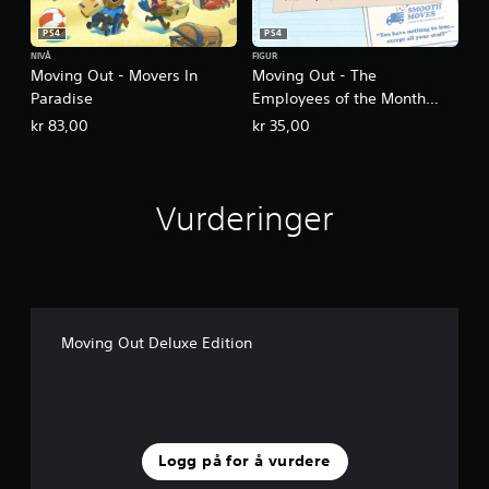
PS4
PS4
NIVÅ
FIGUR
Moving Out - Movers In
Moving Out - The
Paradise
Employees of the Month
Pack
kr 83,00
kr 35,00
Vurderinger
Moving Out Deluxe Edition
Logg på for å vurdere