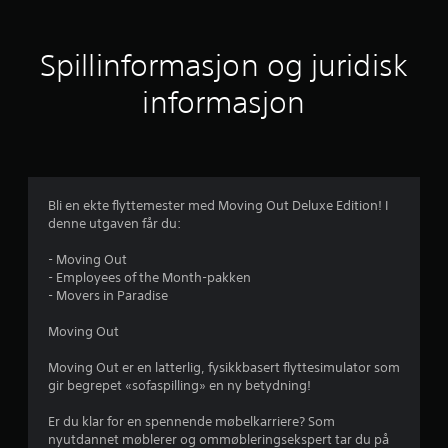
i
t
Spillinformasjon og juridisk
t
informasjon
l
i
g
Bli en ekte flyttemester med Moving Out Deluxe Edition! I
denne utgaven får du:
v
- Moving Out
u
- Employees of the Month-pakken
- Movers in Paradise
r
Moving Out
d
Moving Out er en latterlig, fysikkbasert flyttesimulator som
e
gir begrepet «sofaspilling» en ny betydning!
r
Er du klar for en spennende møbelkarriere? Som
nyutdannet møblerer og ommøbleringsekspert tar du på