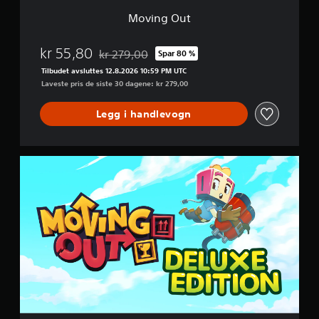
Moving Out
kr 55,80
kr 279,00
Spar 80 %
Nedsatt fra opprinnelig pris på kr 279,00
Tilbudet avsluttes 12.8.2026 10:59 PM UTC
Laveste pris de siste 30 dagene: kr 279,00
Legg i handlevogn
D
e
l
u
x
e
E
d
i
t
i
o
n