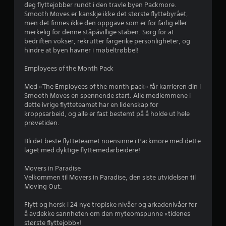
i
deg flyttejobber rundt i den travle byen Packmore.
Smooth Moves er kanskje ikke det største flyttebyrået,
n
men det finnes ikke den oppgave som er for farlig eller
merkelig for denne ståpåvillige staben. Sørg for at
g
bedriften vokser, rekrutter fargerike personligheter, og
hindre at byen havner i møbeltrøbbel!
4
Employees of the Month Pack
.
Med «The Employees of the month pack» får karrieren din i
Smooth Moves en spennende start. Alle medlemmene i
1
dette ivrige flytteteamet har en lidenskap for
kroppsarbeid, og alle er fast bestemt på å holde ut hele
3
prøvetiden.
s
Bli det beste flytteteamet noensinne i Packmore med dette
laget med dyktige flyttemedarbeidere!
t
Movers in Paradise
j
Velkommen til Movers in Paradise, den siste utvidelsen til
Moving Out.
e
Flytt og hersk i 24 nye tropiske nivåer og arkadenivåer for
r
å avdekke sannheten om den myteomspunne «tidenes
største flyttejobb»!