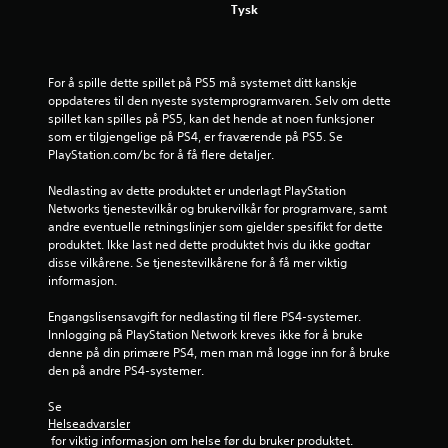
4
Tysk
v
u
For å spille dette spillet på PS5 må systemet ditt kanskje 
oppdateres til den nyeste systemprogramvaren. Selv om dette 
r
spillet kan spilles på PS5, kan det hende at noen funksjoner 
som er tilgjengelige på PS4, er fraværende på PS5. Se 
d
PlayStation.com/bc for å få flere detaljer.
e
Nedlasting av dette produktet er underlagt PlayStation 
Networks tjenestevilkår og brukervilkår for programvare, samt 
r
andre eventuelle retningslinjer som gjelder spesifikt for dette 
produktet. Ikke last ned dette produktet hvis du ikke godtar 
i
disse vilkårene. Se tjenestevilkårene for å få mer viktig 
informasjon.
n
Engangslisensavgift for nedlasting til flere PS4-systemer. 
g
Innlogging på PlayStation Network kreves ikke for å bruke 
denne på din primære PS4, men man må logge inn for å bruke 
e
den på andre PS4-systemer.
r
Se 
Helseadvarsler
 for viktig informasjon om helse før du bruker produktet.