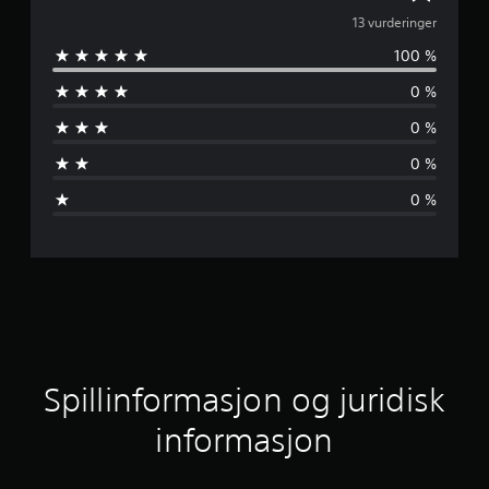
j
13 vurderinger
100 %
e
0 %
n
0 %
n
0 %
o
0 %
m
s
n
i
t
Spillinformasjon og juridisk
t
informasjon
l