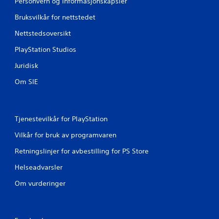
g
Personvern og informasjonskapsler
Bruksvilkår for nettstedet
e
Nettstedsoversikt
r
PlayStation Studios
Juridisk
Om SIE
Tjenestevilkår for PlayStation
Vilkår for bruk av programvaren
Retningslinjer for avbestilling for PS Store
Helseadvarsler
Om vurderinger