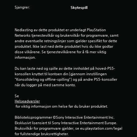
s
Sjangrer:
Skytespill
t
j
Nedlasting av dette produktet er underlagt PlayStation 
Networks tjenestevilkår og brukervilkår for programvare, samt 
e
andre eventuelle retningslinjer som gjelder spesifikt for dette 
produktet. Ikke last ned dette produktet hvis du ikke godtar 
r
disse vilkårene. Se tjenestevilkårene for å få mer viktig 
informasjon.
n
Du kan laste ned og spille av dette innholdet på hoved-PS5-
e
konsollen knyttet til kontoen din (gjennom innstillingen 
"Konsolldeling og offline-spilling") og på andre PS5-konsoller 
r
når du logger på med samme konto.
a
Se 
Helseadvarsler
v
 for viktig informasjon om helse før du bruker produktet.
5
Biblioteksprogrammer ©Sony Interactive Entertainment Inc. 
Eksklusivt lisensiert til Sony Interactive Entertainment Europe. 
f
Bruksvilkår for programvare gjelder, se eu.playstation.com/legal 
for fullstendige bruksrettigheter.