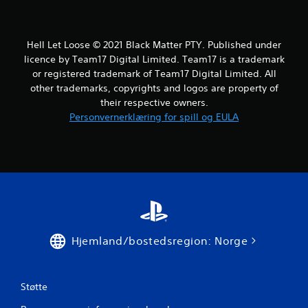
r
a
Hell Let Loose © 2021 Black Matter PTY. Published under
1
licence by Team17 Digital Limited. Team17 is a trademark
or registered trademark of Team17 Digital Limited. All
3
other trademarks, copyrights and logos are property of
their respective owners.
v
Personvernerklæring for spill og EULA
u
r
d
e
r
Hjemland/bostedsregion: Norge
i
n
Støtte