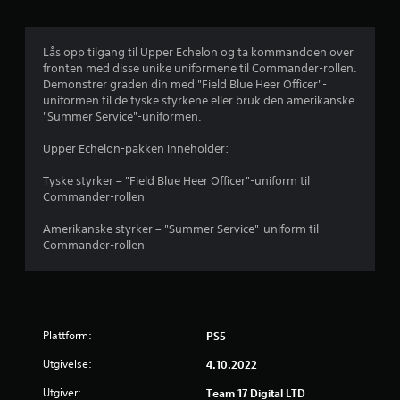
i
g
Lås opp tilgang til Upper Echelon og ta kommandoen over
fronten med disse unike uniformene til Commander-rollen.
v
Demonstrer graden din med "Field Blue Heer Officer"-
uniformen til de tyske styrkene eller bruk den amerikanske
u
"Summer Service"-uniformen.
r
Upper Echelon-pakken inneholder:
d
Tyske styrker – "Field Blue Heer Officer"-uniform til
Commander-rollen
e
Amerikanske styrker – "Summer Service"-uniform til
r
Commander-rollen
i
n
Plattform:
PS5
g
Utgivelse:
4.10.2022
5
Utgiver:
Team 17 Digital LTD