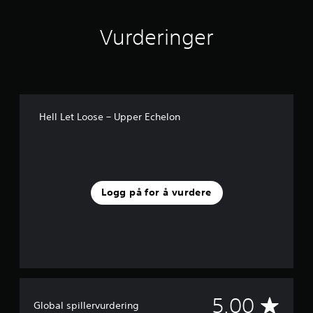
r
d
Vurderinger
e
r
i
n
g
e
r
Hell Let Loose – Upper Echelon
Logg på for å vurdere
G
5.00
Global spillervurdering