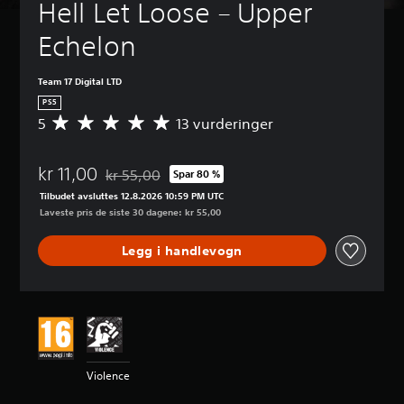
Hell Let Loose – Upper 
Echelon
Team 17 Digital LTD
PS5
5
13 vurderinger
G
j
e
kr 11,00
n
kr 55,00
Spar 80 %
Nedsatt fra opprinnelig pris på kr 55,00
n
Tilbudet avsluttes 12.8.2026 10:59 PM UTC
o
Laveste pris de siste 30 dagene: kr 55,00
m
s
Legg i handlevogn
n
i
t
t
l
i
g
v
Violence
u
r