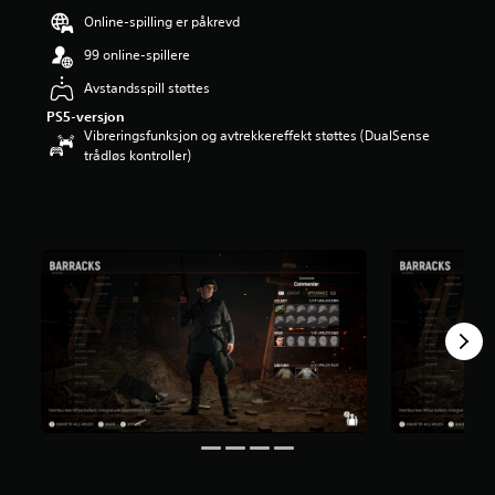
d
Online-spilling er påkrevd
e
99 online-spillere
r
i
Avstandsspill støttes
n
g
PS5-versjon
5
Vibreringsfunksjon og avtrekkereffekt støttes (DualSense
s
trådløs kontroller)
t
j
e
r
n
e
r
a
v
5
f
r
a
1
3
v
u