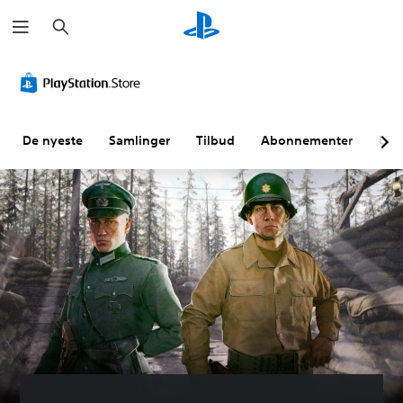
S
ø
k
De nyeste
Samlinger
Tilbud
Abonnementer
Utf