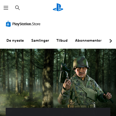
S
ø
k
De nyeste
Samlinger
Tilbud
Abonnementer
Utf