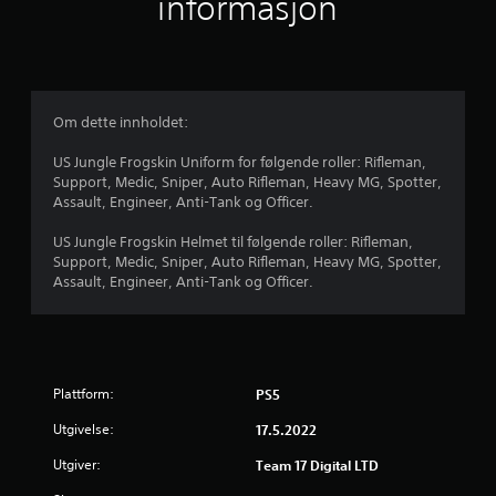
informasjon
l
i
g
Om dette innholdet:
v
US Jungle Frogskin Uniform for følgende roller: Rifleman,
Support, Medic, Sniper, Auto Rifleman, Heavy MG, Spotter,
u
Assault, Engineer, Anti-Tank og Officer.
r
US Jungle Frogskin Helmet til følgende roller: Rifleman,
Support, Medic, Sniper, Auto Rifleman, Heavy MG, Spotter,
d
Assault, Engineer, Anti-Tank og Officer.
e
r
Plattform:
PS5
i
Utgivelse:
17.5.2022
n
Utgiver:
Team 17 Digital LTD
g