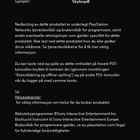
Sjangrer:
Skytespill
4
.
Nedlasting av dette produktet er underlagt PlayStation 
Networks tjenestevilkår og brukervilkår for programvare, samt 
3
andre eventuelle retningslinjer som gjelder spesifikt for dette 
produktet. Ikke last ned dette produktet hvis du ikke godtar 
6
disse vilkårene. Se tjenestevilkårene for å få mer viktig 
informasjon.
s
Du kan laste ned og spille av dette innholdet på hoved-PS5-
t
konsollen knyttet til kontoen din (gjennom innstillingen 
"Konsolldeling og offline-spilling") og på andre PS5-konsoller 
j
når du logger på med samme konto.
e
Se 
Helseadvarsler
r
 for viktig informasjon om helse før du bruker produktet.
n
Biblioteksprogrammer ©Sony Interactive Entertainment Inc. 
Eksklusivt lisensiert til Sony Interactive Entertainment Europe. 
e
Bruksvilkår for programvare gjelder, se eu.playstation.com/legal 
for fullstendige bruksrettigheter.
r