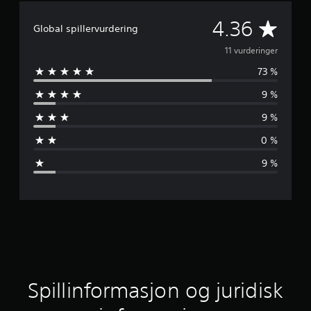
G
4.36
Global spillervurdering
j
11 vurderinger
73 %
e
9 %
n
9 %
n
0 %
o
9 %
m
s
n
i
t
Spillinformasjon og juridisk
t