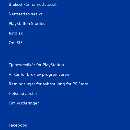
Bruksvilkår for nettstedet
e
Nettstedsoversikt
r
PlayStation Studios
i
Juridisk
n
Om SIE
g
e
Tjenestevilkår for PlayStation
r
Vilkår for bruk av programvaren
Retningslinjer for avbestilling for PS Store
Helseadvarsler
Om vurderinger
Facebook