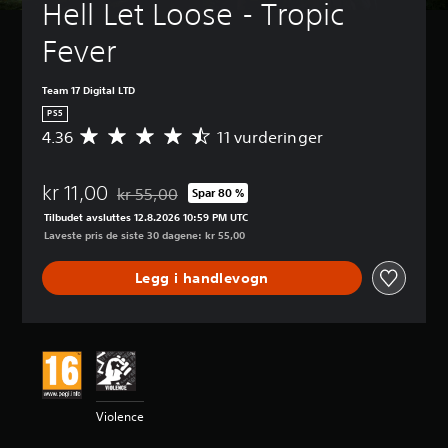
Hell Let Loose - Tropic 
Fever
Team 17 Digital LTD
PS5
4.36
11 vurderinger
G
j
e
kr 11,00
n
kr 55,00
Spar 80 %
Nedsatt fra opprinnelig pris på kr 55,00
n
Tilbudet avsluttes 12.8.2026 10:59 PM UTC
o
Laveste pris de siste 30 dagene: kr 55,00
m
s
Legg i handlevogn
n
i
t
t
l
i
g
v
Violence
u
r