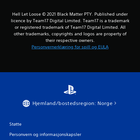
a
Hell Let Loose © 2021 Black Matter PTY. Published under
v
licence by Team17 Digital Limited. Team17 is a trademark
or registered trademark of Team17 Digital Limited. All
5
other trademarks, copyrights and logos are property of
their respective owners.
f
Personvernerklæring for spill og EULA
r
a
1
1
v
Hjemland/bostedsregion: Norge
u
r
Støtte
d
Personvern og informasjonskapsler