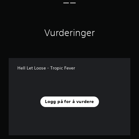
1
v
u
r
d
Vurderinger
e
r
i
n
g
e
r
Hell Let Loose - Tropic Fever
Logg på for å vurdere