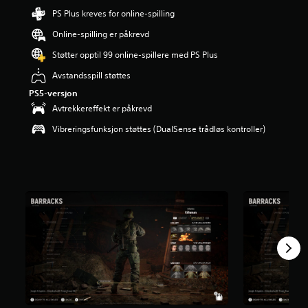
d
PS Plus kreves for online-spilling
e
Online-spilling er påkrevd
r
i
Støtter opptil 99 online-spillere med PS Plus
n
g
Avstandsspill støttes
4
PS5-versjon
.
Avtrekkereffekt er påkrevd
3
6
Vibreringsfunksjon støttes (DualSense trådløs kontroller)
s
t
j
e
r
n
e
r
a
v
5
f
r
a
1