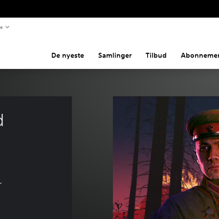
te
De nyeste
Samlinger
Tilbud
Abonnemen
d 
r