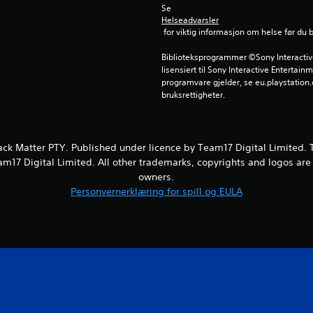
Se 
Helseadvarsler
 for viktig informasjon om helse før du 
Biblioteksprogrammer ©Sony Interactive 
lisensiert til Sony Interactive Entertainm
programvare gjelder, se eu.playstation.c
bruksrettigheter.
ack Matter PTY. Published under licence by Team17 Digital Limited.
m17 Digital Limited. All other trademarks, copyrights and logos are 
owners.
Personvernerklæring for spill og EULA