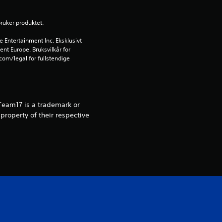
r
i
bruker produktet.
Entertainment Inc. Eksklusivt 
n
ent Europe. Bruksvilkår for 
om/legal for fullstendige 
g
4
.
 Team17 is a trademark or
property of their respective
3
2
s
t
j