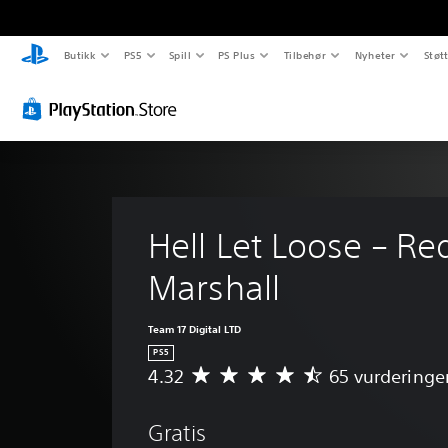
Butikk
PS5
Spill
PS Plus
Tilbehør
Nyheter
Støt
Hell Let Loose – Re
Marshall
Team 17 Digital LTD
PS5
4.32
65 vurderinge
G
j
e
Gratis
n