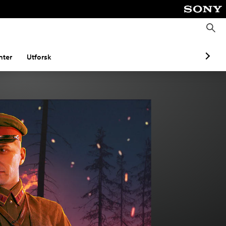
S
ø
k
ter
Utforsk