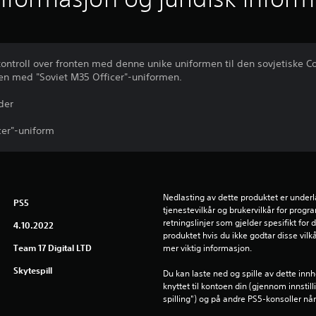
ontroll over fronten med denne unike uniformen til den sovjetiske 
en med "Soviet M35 Officer"-uniformen.
der
cer"-uniform
Nedlasting av dette produktet er underl
PS5
tjenestevilkår og brukervilkår for prog
retningslinjer som gjelder spesifikt for d
4.10.2022
produktet hvis du ikke godtar disse vilkå
Team 17 Digital LTD
mer viktig informasjon.
Skytespill
Du kan laste ned og spille av dette inn
knyttet til kontoen din (gjennom innstil
spilling") og på andre PS5-konsoller n