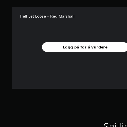
n
g
e
Hell Let Loose – Red Marshall
r
Logg på for å vurdere
Spill