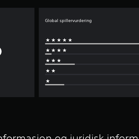
Global spillervurdering
informasjon og juridisk infor