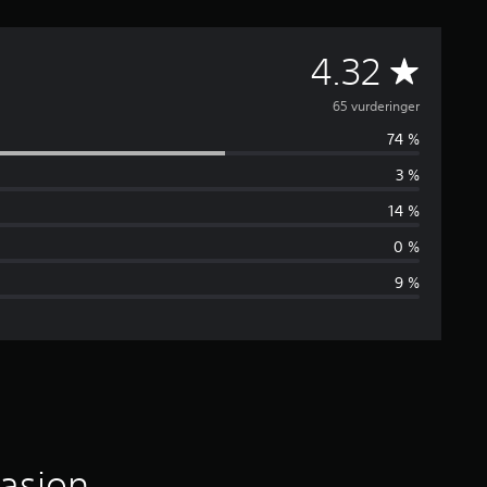
G
4.32
j
65 vurderinger
74 %
e
3 %
n
14 %
n
0 %
9 %
o
m
s
n
i
masjon