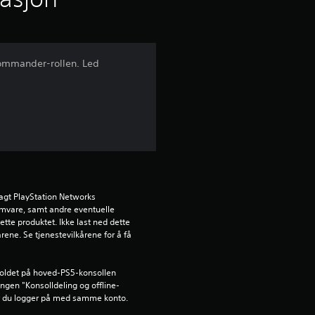
t
t
Commander-rollen. Led
l
i
g
v
u
agt PlayStation Networks 
ramvare, samt andre eventuelle 
ette produktet. Ikke last ned dette 
r
rene. Se tjenestevilkårene for å få 
d
holdet på hoved-PS5-konsollen 
e
lingen "Konsolldeling og offline-
år du logger på med samme konto.