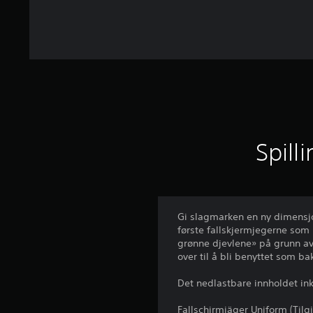
r
Spill
Gi slagmarken en ny dimensjo
første fallskjermjegerne som 
grønne djevlene» på grunn av 
over til å bli benyttet som ba
Det nedlastbare innholdet ink
Fallschirmjäger Uniform (Tilg