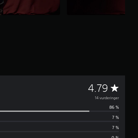
G
4.79
j
14 vurderinger
86 %
e
7 %
n
7 %
0 %