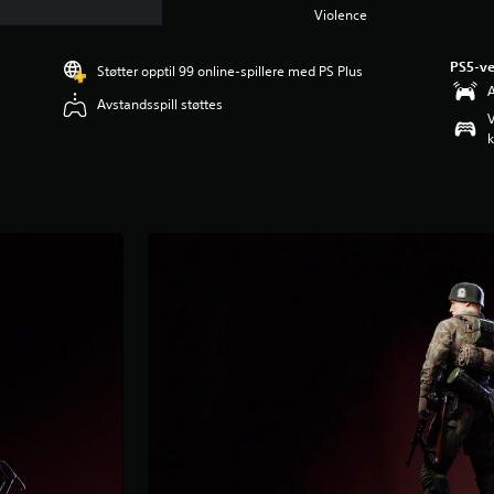
Violence
PS5-ve
Støtter opptil 99 online-spillere med PS Plus
A
Avstandsspill støttes
V
k