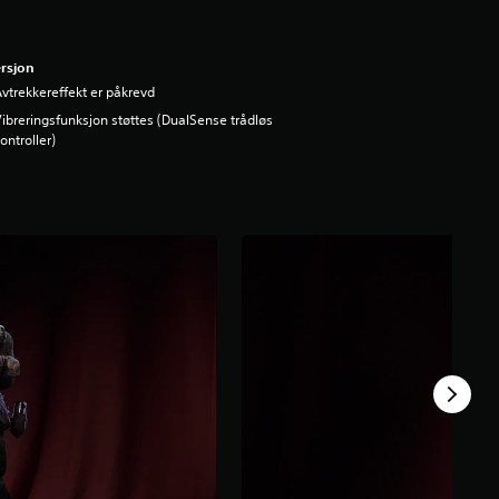
rsjon
vtrekkereffekt er påkrevd
ibreringsfunksjon støttes (DualSense trådløs
ontroller)