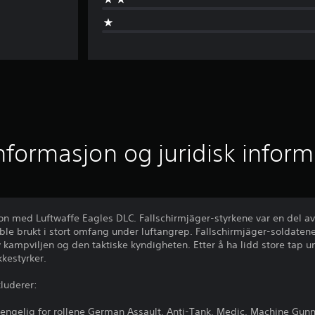
informasjon og juridisk infor
n med Luftwaffe Eagles DLC. Fallschirmjäger-styrkene var en del av
ble brukt i stort omfang under luftangrep. Fallschirmjäger-soldaten
kampviljen og den taktiske kyndigheten. Etter å ha lidd store tap u
kkestyrker.
luderer:
jengelig for rollene German Assault, Anti-Tank, Medic, Machine Gunne