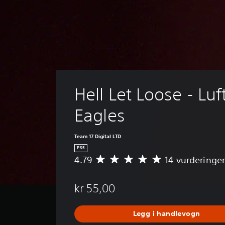
Hell Let Loose - Luf
Eagles
Team 17 Digital LTD
PS5
4.79
14 vurderinger
G
j
e
kr 55,00
n
n
o
Legg i handlevogn
m