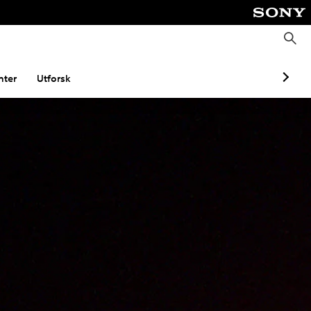
S
ø
k
ter
Utforsk