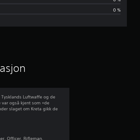
n
0 %
o
m
s
n
i
masjon
t
t
 Tysklands Luftwaffe og de
e var også kjent som «de
l
nder slaget om Kreta gikk de
i
g
r, Officer, Rifleman,