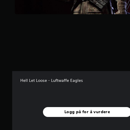
e
r
n
e
r
a
v
5
f
r
a
1
4
v
Hell Let Loose - Luftwaffe Eagles
u
r
d
e
r
i
Logg på for å vurdere
n
g
e