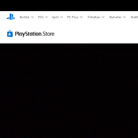
Butikk
PS5
Spill
PS Plus
Tilbehør
Nyheter
Støt