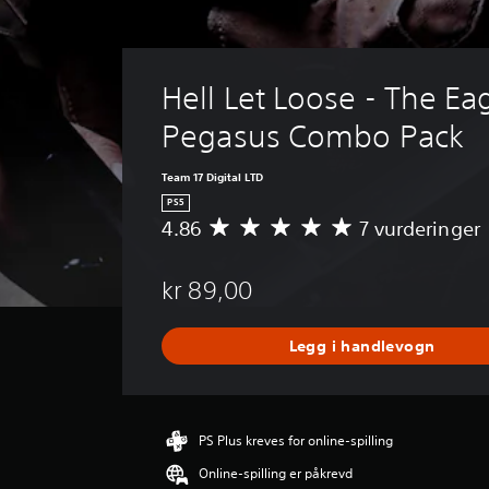
Hell Let Loose - The Ea
Pegasus Combo Pack
Team 17 Digital LTD
PS5
4.86
7 vurderinger
G
j
e
kr 89,00
n
n
o
Legg i handlevogn
m
s
n
i
t
PS Plus kreves for online-spilling
t
Online-spilling er påkrevd
l