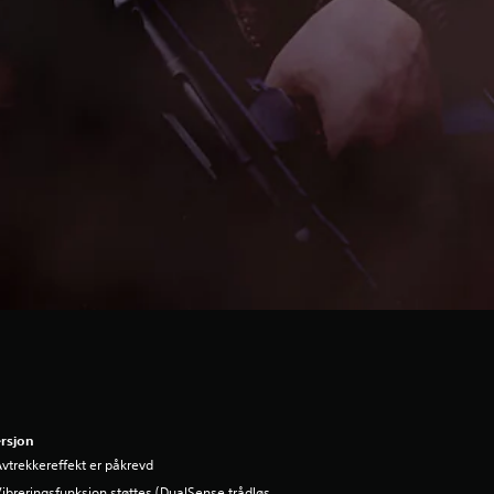
rsjon
vtrekkereffekt er påkrevd
ibreringsfunksjon støttes (DualSense trådløs