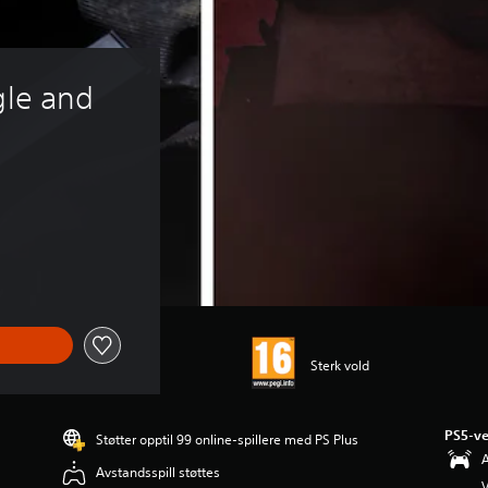
gle and 
Sterk vold
PS5-ve
Støtter opptil 99 online-spillere med PS Plus
A
Avstandsspill støttes
V