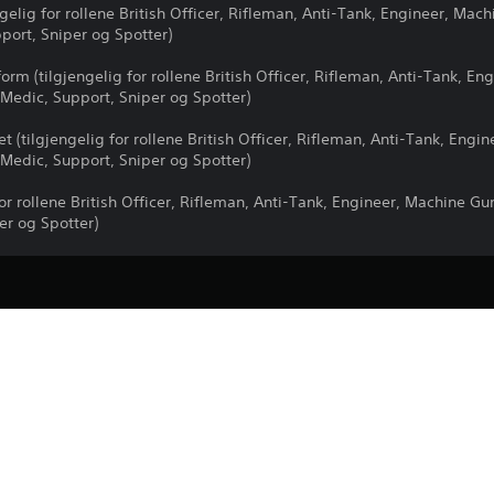
ngelig for rollene British Officer, Rifleman, Anti-Tank, Engineer, Ma
port, Sniper og Spotter)
orm (tilgjengelig for rollene British Officer, Rifleman, Anti-Tank, E
 Medic, Support, Sniper og Spotter)
t (tilgjengelig for rollene British Officer, Rifleman, Anti-Tank, Engi
 Medic, Support, Sniper og Spotter)
for rollene British Officer, Rifleman, Anti-Tank, Engineer, Machine G
er og Spotter)
Nedlasting av dette produktet er underl
PS5
tjenestevilkår og brukervilkår for prog
retningslinjer som gjelder spesifikt for d
28.2.2024
produktet hvis du ikke godtar disse vilkå
Team 17 Digital LTD
mer viktig informasjon.
Skytespill
Du kan laste ned og spille av dette inn
knyttet til kontoen din (gjennom innstil
spilling") og på andre PS5-konsoller n