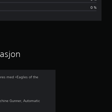
n
0 %
o
m
s
n
i
masjon
t
t
æres med «Eagles of the
l
i
Machine Gunner, Automatic
g