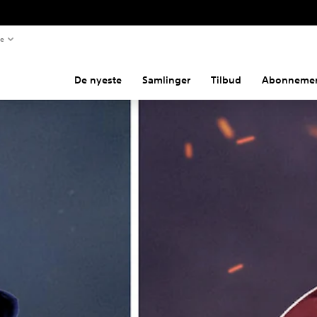
te
De nyeste
Samlinger
Tilbud
Abonnemen