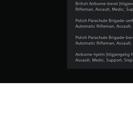
British Airborne-beret (tilgje
Rifleman, Assault, Medic, Sup
Polish Parachute Brigade-unif
Automatic Rifleman, Assault,
Polish Parachute Brigade-bere
Automatic Rifleman, Assault,
Airborne-hjelm (tilgjengelig 
Assault, Medic, Support, Snip
Plattform:
Utgivelse:
Utgiver:
Sjangrer: