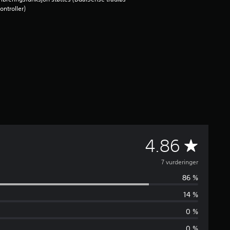
ontroller)
G
4.86
j
7 vurderinger
86 %
e
14 %
n
0 %
0 %