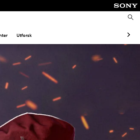
S
ø
k
ter
Utforsk