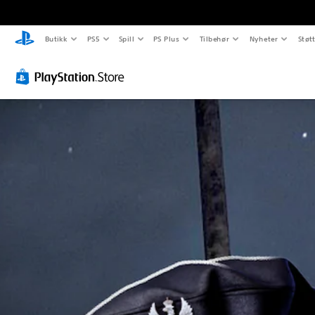
Butikk
PS5
Spill
PS Plus
Tilbehør
Nyheter
Støt