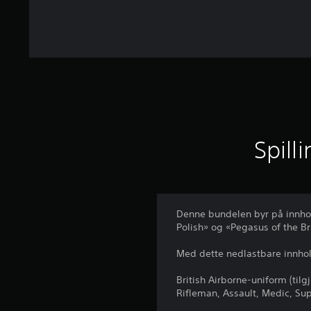
v
5
f
r
a
7
v
u
r
d
Spill
e
r
i
n
g
e
Denne bundelen byr på innhol
r
Polish» og «Pegasus of the Br
Med dette nedlastbare innhol
British Airborne-uniform (til
Rifleman, Assault, Medic, Sup