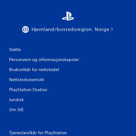
v
u
r
Hjemland/bostedsregion: Norge
d
e
Støtte
r
Personvern og informasjonskapsler
i
Bruksvilkår for nettstedet
Nettstedsoversikt
n
PlayStation Studios
g
Juridisk
e
Om SIE
r
Tjenestevilkår for PlayStation