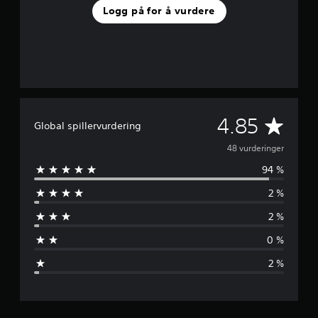
Logg på for å vurdere
G
4.85
Global spillervurdering
j
48 vurderinger
94 %
e
2 %
n
2 %
n
0 %
o
2 %
m
s