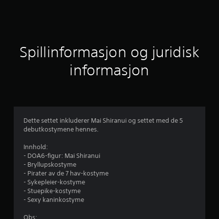
n
i
t
Spillinformasjon og juridisk
t
informasjon
l
i
g
Dette settet inkluderer Mai Shiranui og settet med de 5
debutkostymene hennes.
v
Innhold:
u
- DOA6-figur: Mai Shiranui
- Bryllupskostyme
r
- Pirater av de 7 hav-kostyme
- Sykepleier-kostyme
d
- Stuepike-kostyme
- Sexy kaninkostyme
e
Obs: