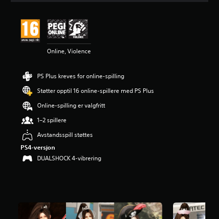
i
t
t
l
i
Online, Violence
g
v
u
PS Plus kreves for online-spilling
r
d
Støtter opptil 16 online-spillere med PS Plus
e
r
Online-spilling er valgfritt
i
1–2 spillere
n
g
Avstandsspill støttes
4
PS4-versjon
.
8
DUALSHOCK 4-vibrering
5
s
t
j
e
r
n