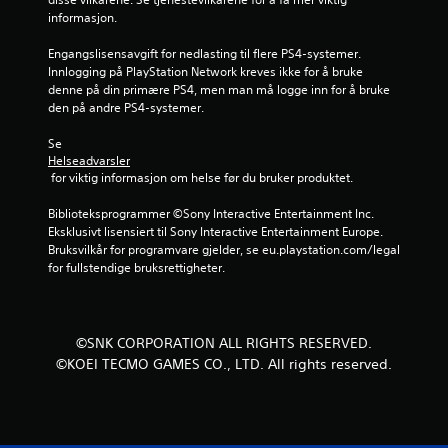
r
informasjon.
n
Engangslisensavgift for nedlasting til flere PS4-systemer. 
Innlogging på PlayStation Network kreves ikke for å bruke 
e
denne på din primære PS4, men man må logge inn for å bruke 
den på andre PS4-systemer.
r
Se 
a
Helseadvarsler
 for viktig informasjon om helse før du bruker produktet.
v
Biblioteksprogrammer ©Sony Interactive Entertainment Inc. 
5
Eksklusivt lisensiert til Sony Interactive Entertainment Europe. 
Bruksvilkår for programvare gjelder, se eu.playstation.com/legal 
f
for fullstendige bruksrettigheter.
r
a
©SNK CORPORATION ALL RIGHTS RESERVED.
©KOEI TECMO GAMES CO., LTD. All rights reserved.
4
8