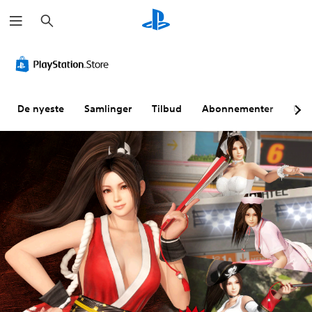
S
ø
k
De nyeste
Samlinger
Tilbud
Abonnementer
Utf