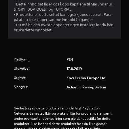
r
- Dette innholdet låser også opp kapitlene til Mai Shiranui i
STORY, DOA QUEST og TUTORIAL.
i
- Produktene i dette settet kan også kjøpes separat. Pass
på at du ikke kjøper samme innhold to ganger.
n
- Du må ha den nyeste oppdateringen installert før du kan
bruke dette innholdet.
g
4
.
Plattform:
PS4
8
Utgivelse:
17.6.2019
Utgiver:
5
Koei Tecmo Europe Ltd
Sjangrer:
Action, Slåssing, Action
s
t
Nedlasting av dette produktet er underlagt PlayStation 
j
Networks tjenestevilkår og brukervilkår for programvare, samt 
andre eventuelle retningslinjer som gjelder spesifikt for dette 
e
produktet. Ikke last ned dette produktet hvis du ikke godtar 
disse vilkårene. Se tjenestevilkårene for å få mer viktig 