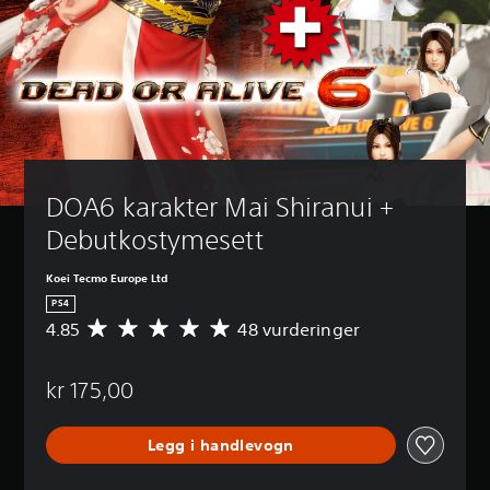
DOA6 karakter Mai Shiranui + 
Debutkostymesett
Koei Tecmo Europe Ltd
PS4
4.85
48 vurderinger
G
j
e
kr 175,00
n
n
o
Legg i handlevogn
m
s
n